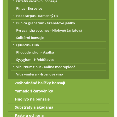
Ostatní venkovní bonsaje
Pinus - Borovice
Podocarpus - Kamenný tis
Punica granatum - Granátové jablko
Pyracantha coccinea - Hlohyně šarlatová
Solitérní bonsaje
Quercus - Dub
Rhododendron - Azalka
Syzygium - Hřebíčkovec
Viburnum tinus - Kalina modroplodá
Vitis vinifera - Hroznové víno
Zvýhodněné balíčky bonsají
Yamadori čarověníky
Hnojivo na bonsaje
Substráty a akadama
Pasty a ochrana