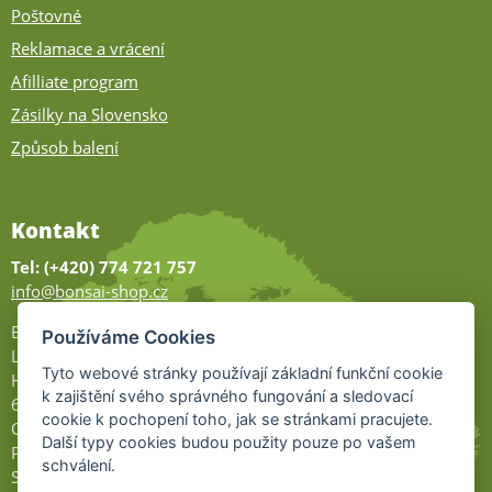
Poštovné
Reklamace a vrácení
Afilliate program
Zásilky na Slovensko
Způsob balení
Kontakt
Tel: (+420) 774 721 757
info@bonsai-shop.cz
Bonsai-shop
Používáme Cookies
Legionářů 2
Tyto webové stránky používají základní funkční cookie
Hodonín
k zajištění svého správného fungování a sledovací
695 01
cookie k pochopení toho, jak se stránkami pracujete.
Otevřeno:
Další typy cookies budou použity pouze po vašem
Po-Pá 9-17
schválení.
So 9-11:30