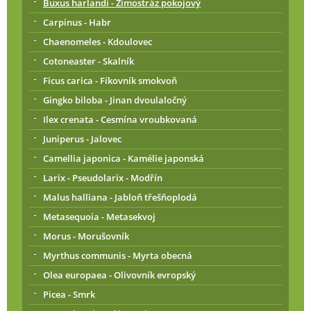
Buxus harlandi - Zimostráz pokojový
Carpinus - Habr
Chaenomeles - Kdoulovec
Cotoneaster - Skalník
Ficus carica - Fíkovník smokvoň
Gingko biloba - Jinan dvoulaločný
Ilex crenata - Cesmína vroubkovaná
Juniperus - Jalovec
Camellia japonica - Kamélie japonská
Larix - Pseudolarix - Modřín
Malus halliana - Jabloň třešňoplodá
Metasequoia - Metasekvoj
Morus - Morušovník
Myrthus communis - Myrta obecná
Olea europaea - Olivovník evropský
Picea - Smrk