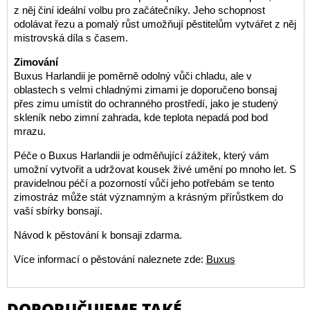
z něj činí ideální volbu pro začátečníky. Jeho schopnost
odolávat řezu a pomalý růst umožňují pěstitelům vytvářet z něj
mistrovská díla s časem.
Zimování
Buxus Harlandii je poměrně odolný vůči chladu, ale v
oblastech s velmi chladnými zimami je doporučeno bonsaj
přes zimu umístit do ochranného prostředí, jako je studený
skleník nebo zimní zahrada, kde teplota nepadá pod bod
mrazu.
Péče o Buxus Harlandii je odměňující zážitek, který vám
umožní vytvořit a udržovat kousek živé umění po mnoho let. S
pravidelnou péčí a pozorností vůči jeho potřebám se tento
zimostráz může stát významným a krásným přírůstkem do
vaší sbírky bonsají.
Návod k pěstování k bonsaji zdarma.
Více informací o pěstování naleznete zde:
Buxus
DOPORUČUJEME TAKÉ