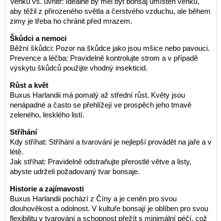
Venku vs. uvnitř: Ideálně by měl být bonsaj umístěn venku,
aby těžil z přirozeného světla a čerstvého vzduchu, ale během
zimy je třeba ho chránit před mrazem.
Škůdci a nemoci
Běžní škůdci: Pozor na škůdce jako jsou mšice nebo pavouci.
Prevence a léčba: Pravidelně kontrolujte strom a v případě
výskytu škůdců použijte vhodný insekticid.
Růst a květ
Buxus Harlandii má pomalý až střední růst. Květy jsou
nenápadné a často se přehlížejí ve prospěch jeho tmavě
zeleného, lesklého listí.
Stříhání
Kdy stříhat: Stříhání a tvarování je nejlepší provádět na jaře a v
létě.
Jak stříhat: Pravidelně odstraňujte přerostlé větve a listy,
abyste udrželi požadovaný tvar bonsaje.
Historie a zajímavosti
Buxus Harlandii pochází z Číny a je ceněn pro svou
dlouhověkost a odolnost. V kultuře bonsají je oblíben pro svou
flexibilitu v tvarování a schopnost přežít s minimální péčí, což