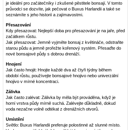
je ideální pro začátečníky i zkušené pěstitele bonsají. V tomto
průvodci se dozvíte, jak pečovat o Buxus Harlandii a také se
seznámíte s jeho historií a zajímavostmi.
Přesazování
Kdy přesazovat: Nejlepší doba pro přesazování je na jaře, před
začátkem růstu.
Jak přesazovat: Jemně vyjměte bonsaj z květináče, odstraňte
starou půdu a jemně prořežte kořenový systém. Přesaďte do
nové bonsajové půdy s dobrou drenáží.
Hnojení
Jak často hnojit: Hnojte každé dva až čtyři týdny během
období růstu, používejte bonsajové hnojivo nebo univerzální
hnojivo v mírné koncentraci.
Zálivka
Jak často zalévat: Zálivka by měla být prováděna, když je
horní vrstva půdy mírně suchá. Zalévejte důkladně, dokud
voda nezačne volně odtékat z drenážních otvorů.
Umístění
Světlo: Buxus Harlandii preferuje polostinné až slunné místo.