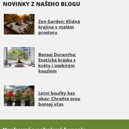
NOVINKY Z NAŠEHO BLOGU
Zen Garden: Klidná
krajina v malém
prostoru
Bonsaj Durantha:
Exotická kráska s
květy i osobitým
kouzlem
Letní bouřky bez
obav: Chraňte svou
bonsaj včas