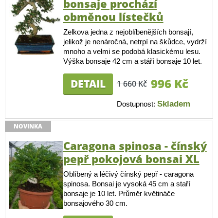
bonsaje prochází
obměnou lístečků
Zelkova jedna z nejoblíbenějších bonsají,
jelikož je nenáročná, netrpí na škůdce, vydrží
mnoho a velmi se podobá klasickému lesu.
Výška bonsaje 42 cm a stáří bonsaje 10 let.
996 Kč
DETAIL
1 660 Kč
Skladem
Dostupnost:
NOVINKA
Caragona spinosa - čínský
pepř pokojová bonsai XL
Oblíbený a léčivý čínský pepř - caragona
spinosa. Bonsai je vysoká 45 cm a staří
bonsaje je 10 let. Průměr květináče
bonsajového 30 cm.