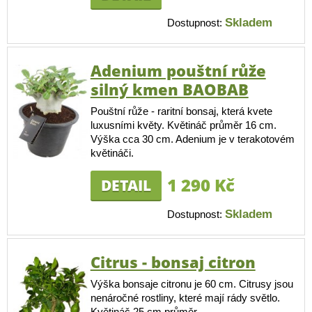
Skladem
Dostupnost:
Adenium pouštní růže
silný kmen BAOBAB
Pouštní růže - raritní bonsaj, která kvete
luxusními květy. Květináč průměr 16 cm.
Výška cca 30 cm. Adenium je v terakotovém
květináči.
1 290 Kč
DETAIL
Skladem
Dostupnost:
Citrus - bonsaj citron
Výška bonsaje citronu je 60 cm. Citrusy jsou
nenáročné rostliny, které mají rády světlo.
Květináč 25 cm průměr.