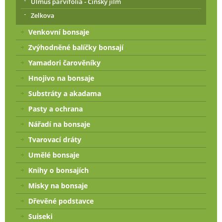
Ulmus parvifolia - Čínský jilm
Zelkova
Venkovní bonsaje
Zvýhodněné balíčky bonsají
Yamadori čarověníky
Hnojivo na bonsaje
Substráty a akadama
Pasty a ochrana
Nářadí na bonsaje
Tvarovací dráty
Umělé bonsaje
Knihy o bonsajích
Misky na bonsaje
Dřevěné podstavce
Suiseki