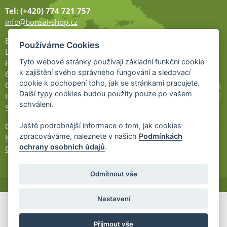
Tel: (+420) 774 721 757
info@bonsai-shop.cz
Bonsai-shop
Používáme Cookies
Legionářů 2
Tyto webové stránky používají základní funkční cookie
Hodonín
k zajištění svého správného fungování a sledovací
695 01
cookie k pochopení toho, jak se stránkami pracujete.
Otevřeno:
Další typy cookies budou použity pouze po vašem
Po-Pá 9-17
schválení.
So 9-11:30
Ochrana osobních údajů
Ještě podrobnější informace o tom, jak cookies
zpracováváme, naleznete v našich
Podmínkách
Informace UKZÚZ
ochrany osobních údajů
.
Cookies
Odmítnout vše
Nastavení
© 2026 Bonsai-Shop.cz -
Partnerský
Přijmout vše
program