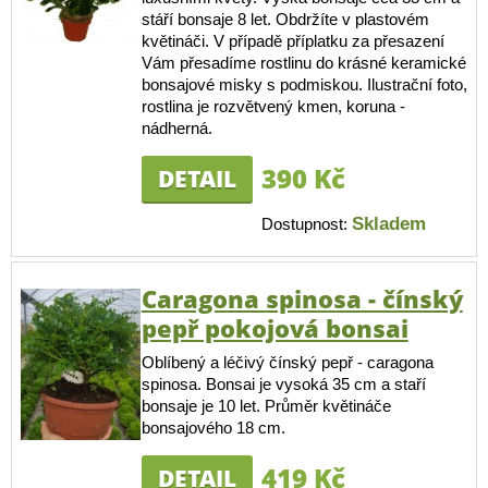
stáří bonsaje 8 let. Obdržíte v plastovém
květináči. V případě příplatku za přesazení
Vám přesadíme rostlinu do krásné keramické
bonsajové misky s podmiskou. Ilustrační foto,
rostlina je rozvětvený kmen, koruna -
nádherná.
390 Kč
DETAIL
Skladem
Dostupnost:
Caragona spinosa - čínský
pepř pokojová bonsai
Oblíbený a léčivý čínský pepř - caragona
spinosa. Bonsai je vysoká 35 cm a staří
bonsaje je 10 let. Průměr květináče
bonsajového 18 cm.
419 Kč
DETAIL