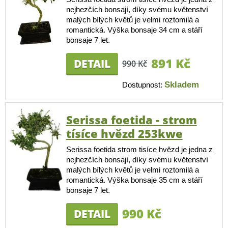
nejhezčích bonsají, díky svému květenství
malých bílých květů je velmi roztomilá a
romantická. Výška bonsaje 34 cm a stáří
bonsaje 7 let.
891 Kč
DETAIL
990 Kč
Skladem
Dostupnost:
Serissa foetida - strom
tísíce hvězd 253kwe
Serissa foetida strom tisíce hvězd je jedna z
nejhezčích bonsají, díky svému květenství
malých bílých květů je velmi roztomilá a
romantická. Výška bonsaje 35 cm a stáří
bonsaje 7 let.
990 Kč
DETAIL