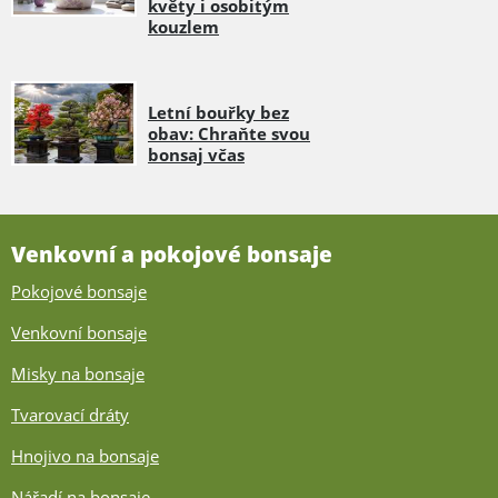
květy i osobitým
kouzlem
Letní bouřky bez
obav: Chraňte svou
bonsaj včas
Venkovní a pokojové bonsaje
Pokojové bonsaje
Venkovní bonsaje
Misky na bonsaje
Tvarovací dráty
Hnojivo na bonsaje
Nářadí na bonsaje