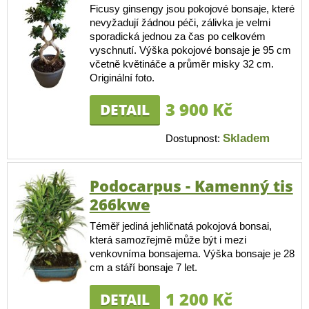
Ficusy ginsengy jsou pokojové bonsaje, které
nevyžadují žádnou péči, zálivka je velmi
sporadická jednou za čas po celkovém
vyschnutí. Výška pokojové bonsaje je 95 cm
včetně květináče a průměr misky 32 cm.
Originální foto.
3 900 Kč
DETAIL
Skladem
Dostupnost:
Podocarpus - Kamenný tis
266kwe
Téměř jediná jehličnatá pokojová bonsai,
která samozřejmě může být i mezi
venkovníma bonsajema. Výška bonsaje je 28
cm a stáří bonsaje 7 let.
1 200 Kč
DETAIL