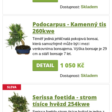
Skladem
Dostupnost:
Podocarpus - Kamenný tis
260kwe
Téměř jediná jehličnatá pokojová bonsai,
která samozřejmě může být i mezi
venkovníma bonsajema. Výška bonsaje je 29
cm a stáří bonsaje 7 let.
1 050 Kč
DETAIL
Skladem
Dostupnost:
SLEVA
Serissa foetida - strom
tísíce hvězd 254kwe
Serissa foetida strom tisíce hvězd je jedna z