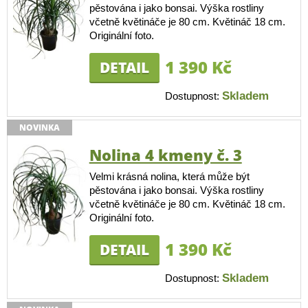
pěstována i jako bonsai. Výška rostliny
včetně květináče je 80 cm. Květináč 18 cm.
Originální foto.
1 390 Kč
DETAIL
Skladem
Dostupnost:
NOVINKA
Nolina 4 kmeny č. 3
Velmi krásná nolina, která může být
pěstována i jako bonsai. Výška rostliny
včetně květináče je 80 cm. Květináč 18 cm.
Originální foto.
1 390 Kč
DETAIL
Skladem
Dostupnost: