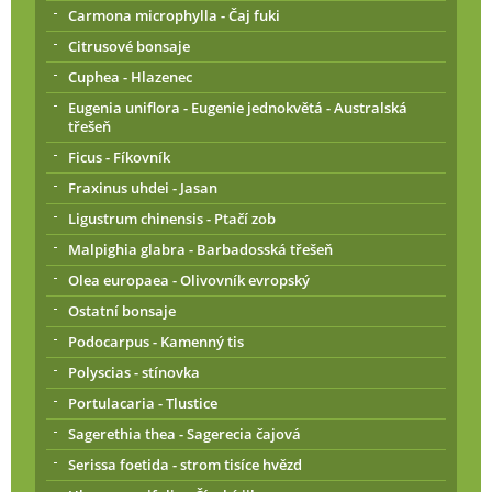
Carmona microphylla - Čaj fuki
Citrusové bonsaje
Cuphea - Hlazenec
Eugenia uniflora - Eugenie jednokvětá - Australská
třešeň
Ficus - Fíkovník
Fraxinus uhdei - Jasan
Ligustrum chinensis - Ptačí zob
Malpighia glabra - Barbadosská třešeň
Olea europaea - Olivovník evropský
Ostatní bonsaje
Podocarpus - Kamenný tis
Polyscias - stínovka
Portulacaria - Tlustice
Sagerethia thea - Sagerecia čajová
Serissa foetida - strom tisíce hvězd