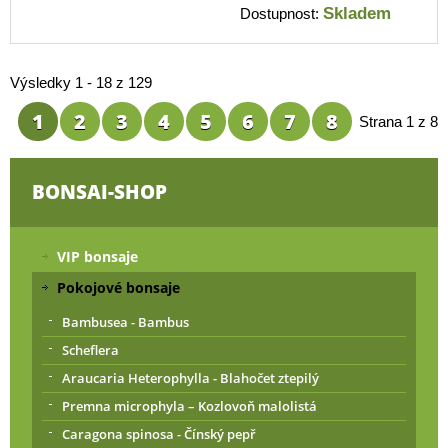
Skladem
Dostupnost:
Výsledky 1 - 18 z 129
1
2
3
4
5
6
7
8
Strana 1 z 8
BONSAI-SHOP
VIP bonsaje
Pokojové bonsaje
Bambusea - Bambus
Scheflera
Araucaria Heterophylla - Blahočet ztepilý
Premna microphyla – Kozlovoň malolistá
Caragona spinosa - Čínský pepř