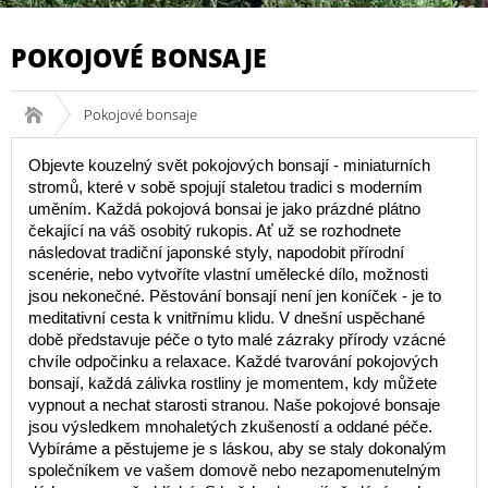
POKOJOVÉ BONSAJE
Pokojové bonsaje
Objevte kouzelný svět pokojových bonsají - miniaturních
stromů, které v sobě spojují staletou tradici s moderním
uměním. Každá pokojová bonsai je jako prázdné plátno
čekající na váš osobitý rukopis. Ať už se rozhodnete
následovat tradiční japonské styly, napodobit přírodní
scenérie, nebo vytvoříte vlastní umělecké dílo, možnosti
jsou nekonečné. Pěstování bonsají není jen koníček - je to
meditativní cesta k vnitřnímu klidu. V dnešní uspěchané
době představuje péče o tyto malé zázraky přírody vzácné
chvíle odpočinku a relaxace. Každé tvarování pokojových
bonsají, každá zálivka rostliny je momentem, kdy můžete
vypnout a nechat starosti stranou. Naše pokojové bonsaje
jsou výsledkem mnohaletých zkušeností a oddané péče.
Vybíráme a pěstujeme je s láskou, aby se staly dokonalým
společníkem ve vašem domově nebo nezapomenutelným