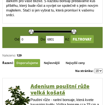
dárkem pro vaše blízké. S každou bonsají předáváme kus
příběhu, který bude růst a vyvíjet se společně s jejím novým
majitelem. Stačí si jen vybrat tu, která promluví k vašemu
srdci.
FILTROVAT
Od
Do
Kč
Nalezeno:
129
Řazení:
Doporučujeme
Nejlevnější
Nejvyšší ceny
Na stránku:
Adenium pouštní růže
velká košatá
Pouštní růže - raritní bonsaje, která kvete
luxusními květy. Výška bonsaje cca 33 cm a