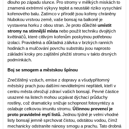
dlouho po západu slunce. Pro stromy v mělkých miskách to
znamená extrémní výkyvy teplot a neustálé riziko vysychání
kořenového balu. Zatímco v přírodě jsou kořeny chráněny
hlubokou vrstvou země, vaše bonsaj na balkoně je
vystavena horku z obou stran. Je proto důležité
umístit
stromy na stinnější místa
nebo použít techniku dvojitých
květináčů, které citlivým kořenům poskytnou potřebnou
izolaci. Pravidelná a důkladná zálivka v brzkých ranních
hodinách a mulčování povrchu substrátu jsou naprosto
základní kroky pro zajištění přežití stromu v takto drsných
podmínkách.
Boj se smogem a městskou špínou
Znečištěný vzduch, emise z dopravy a všudypřítomný
městský prach jsou dalšími neviditelnými nepřáteli, kteří v
centru města ohrožují zdraví vašich bonsají. Pevné částice
usazené na listech mohou ucpávat dýchací průduchy
rostliny, což dramaticky snižuje schopnost fotosyntézy a
oslabuje celkovou imunitu stromu.
Účinnou prevencí je
proto pravidelné mytí listů.
Jednou týdně je velmi vhodné
listy bonsají jemně sprchovat čistou, odstátou vodou, čímž
mechanicky odstraníte nánosy smogu a prachu. Tato drobná