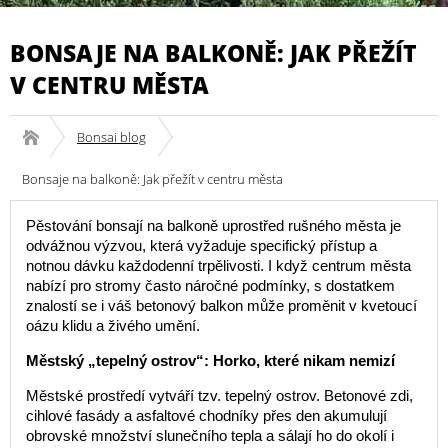
BONSAJE NA BALKONĚ: JAK PŘEŽÍT
V CENTRU MĚSTA
Bonsai blog
Bonsaje na balkoně: Jak přežít v centru města
Pěstování bonsají na balkoně uprostřed rušného města je
odvážnou výzvou, která vyžaduje specifický přístup a
notnou dávku každodenní trpělivosti. I když centrum města
nabízí pro stromy často náročné podmínky, s dostatkem
znalostí se i váš betonový balkon může proměnit v kvetoucí
oázu klidu a živého umění.
Městský „tepelný ostrov“: Horko, které nikam nemizí
Městské prostředí vytváří tzv. tepelný ostrov. Betonové zdi,
cihlové fasády a asfaltové chodníky přes den akumulují
obrovské množství slunečního tepla a sálají ho do okolí i