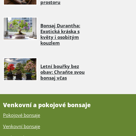
prostoru
Bonsaj Durantha:
Exotická kráska s
květy i osobitým
kouzlem
Letní bouřky bez
obav: Chraňte svou
bonsaj včas
Venkovní a pokojové bonsaje
Pokojové bonsaje
Venkovní bonsaje