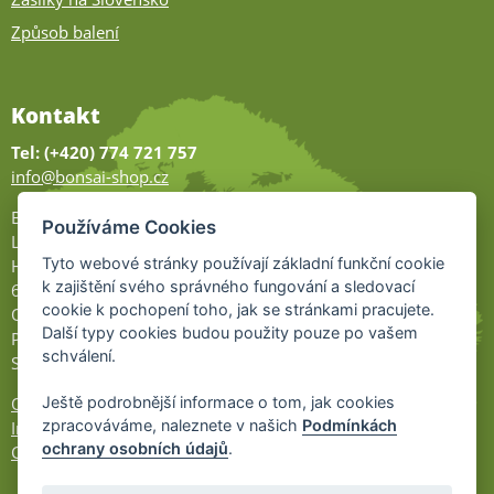
Způsob balení
Kontakt
Tel: (+420) 774 721 757
info@bonsai-shop.cz
Bonsai-shop
Používáme Cookies
Legionářů 2
Tyto webové stránky používají základní funkční cookie
Hodonín
k zajištění svého správného fungování a sledovací
695 01
cookie k pochopení toho, jak se stránkami pracujete.
Otevřeno:
Další typy cookies budou použity pouze po vašem
Po-Pá 9-17
schválení.
So 9-11:30
Ještě podrobnější informace o tom, jak cookies
Ochrana osobních údajů
zpracováváme, naleznete v našich
Podmínkách
Informace UKZÚZ
ochrany osobních údajů
.
Cookies