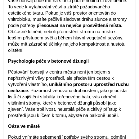
vaše bonsaj bude mít na slunci pouze hodinu či dvě denně.
To vede k vytahování větví a ztrátě požadovaného
estetického tvaru. Pokud je váš prostor orientován do
vnitrobloku, musíte pečlivě sledovat dráhu slunce a stromy
podle potřeby
přesouvat na nejvíce prosvětlená místa
.
Občasné letnění, neboli přemístění stromu na místo s
lepším přístupem světla během hlavní vegetační sezóny,
může mít zázračné účinky na jeho kompaktnost a hustotu
olistění.
Psychologie péče v betonové džungli
Pěstování bonsají v centru města není jen bojem s
nepříznivými vlivy prostředí, ale především cestou k
vytvoření vlastního,
unikátního prostoru uprostřed ruchu
civilizace
. Pozornost věnovaná drobnostem, jako je očista
listů či zajištění stability kořenového balu, vás odmění
vitálními stromy, které v betonové džungli působí jako
zjevení. Vaše trpělivost, neustálá péče a citlivý přístup k
prostředí jsou klíčem k tomu, abyste na balkoně uspěli.
Oáza ve městě
Pokud vnímáte sebemenší potřeby svého stromu, odmění