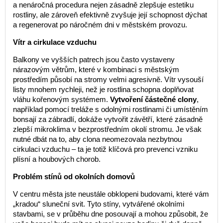
a nenáročná procedura nejen zásadně zlepšuje estetiku
rostliny, ale zároveň efektivně zvyšuje její schopnost dýchat
a regenerovat po náročném dni v městském provozu.
Vítr a cirkulace vzduchu
Balkony ve vyšších patrech jsou často vystaveny
nárazovým větrům, které v kombinaci s městským
prostředím působí na stromy velmi agresivně. Vítr vysouší
listy mnohem rychleji, než je rostlina schopna doplňovat
vláhu kořenovým systémem.
Vytvoření částečné clony
,
například pomocí treláže s odolnými rostlinami či umístěním
bonsají za zábradlí, dokáže vytvořit závětří, které zásadně
zlepší mikroklima v bezprostředním okolí stromu. Je však
nutné dbát na to, aby clona neomezovala nezbytnou
cirkulaci vzduchu – ta je totiž klíčová pro prevenci vzniku
plísní a houbových chorob.
Problém stínů od okolních domovů
V centru města jste neustále obklopeni budovami, které vám
„kradou“ sluneční svit. Tyto stíny, vytvářené okolními
stavbami, se v průběhu dne posouvají a mohou způsobit, že