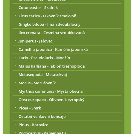
Cotoneaster - Skalník
Ficus carica - Fíkovník smokvoň
Gingko biloba - Jinan dvoulaločný
Ilex crenata - Cesmína vroubkovaná
Juniperus - Jalovec
Camellia japonica - Kamélie japonská
Larix - Pseudolarix - Modřín
Malus halliana - Jabloň třešňoplodá
Metasequoia - Metasekvoj
Morus - Morušovník
Myrthus communis - Myrta obecná
Olea europaea - Olivovník evropský
Picea - Smrk
Ostatní venkovní bonsaje
Pinus - Borovice
Podocarpus - Kamenný tis