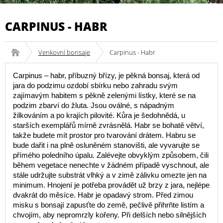
CARPINUS - HABR
Venkovní bonsaje
Carpinus - Habr
Carpinus – habr, příbuzný břízy, je pěkná bonsaj, která od
jara do podzimu ozdobí sbírku nebo zahradu svým
zajímavým habitem s pěkně zelenými lístky, které se na
podzim zbarví do žluta. Jsou oválné, s nápadným
žilkováním a po krajích pilovité. Kůra je šedohnědá, u
starších exemplářů mírně zvrásnělá. Habr se bohatě větví,
takže budete mít prostor pro tvarování drátem. Habru se
bude dařit i na plně osluněném stanovišti, ale vyvarujte se
přímého poledního úpalu. Zalévejte obvyklým způsobem, čili
během vegetace nenechte v žádném případě vyschnout, ale
stále udržujte substrát vlhký a v zimě zálivku omezte jen na
minimum. Hnojení je potřeba provádět už brzy z jara, nejlépe
dvakrát do měsíce. Habr je opadavý strom. Před zimou
misku s bonsají zapusťte do země, pečlivě přihrňte listím a
chvojím, aby nepromrzly kořeny. Při delších nebo silnějších