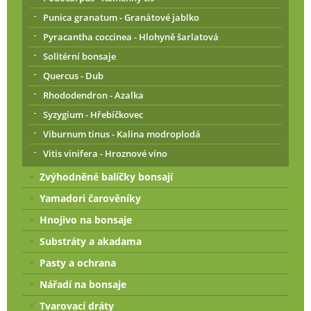
Punica granatum - Granátové jablko
Pyracantha coccinea - Hlohyně šarlatová
Solitérní bonsaje
Quercus - Dub
Rhododendron - Azalka
Syzygium - Hřebíčkovec
Viburnum tinus - Kalina modroplodá
Vitis vinifera - Hroznové víno
Zvýhodněné balíčky bonsají
Yamadori čarověníky
Hnojivo na bonsaje
Substráty a akadama
Pasty a ochrana
Nářadí na bonsaje
Tvarovací dráty