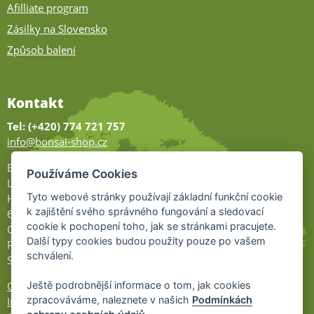
Afilliate program
Zásilky na Slovensko
Způsob balení
Kontakt
Tel: (+420) 774 721 757
info@bonsai-shop.cz
Bonsai-shop
Používáme Cookies
Legionářů 2
Tyto webové stránky používají základní funkční cookie
Hodonín
k zajištění svého správného fungování a sledovací
695 01
cookie k pochopení toho, jak se stránkami pracujete.
Otevřeno:
Další typy cookies budou použity pouze po vašem
Po-Pá 9-17
schválení.
So 9-11:30
Ochrana osobních údajů
Ještě podrobnější informace o tom, jak cookies
zpracováváme, naleznete v našich
Podmínkách
Informace UKZÚZ