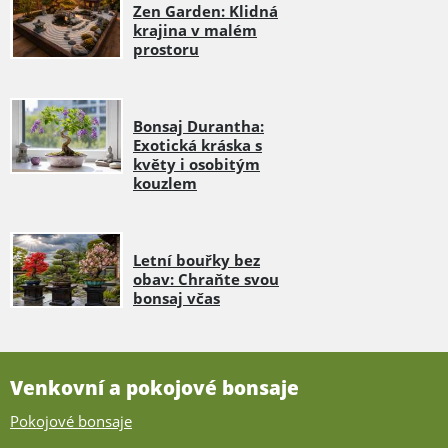
Zen Garden: Klidná
krajina v malém
prostoru
Bonsaj Durantha:
Exotická kráska s
květy i osobitým
kouzlem
Letní bouřky bez
obav: Chraňte svou
bonsaj včas
Venkovní a pokojové bonsaje
Pokojové bonsaje