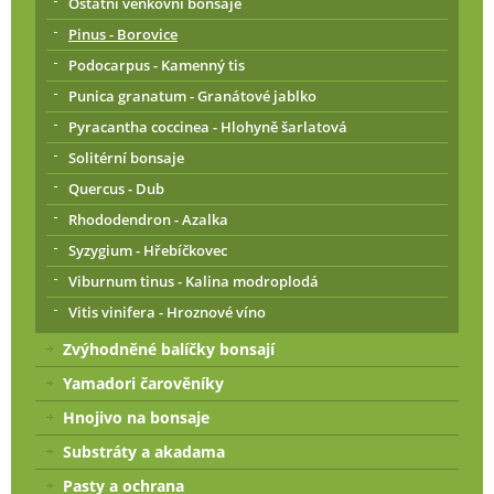
Ostatní venkovní bonsaje
Pinus - Borovice
Podocarpus - Kamenný tis
Punica granatum - Granátové jablko
Pyracantha coccinea - Hlohyně šarlatová
Solitérní bonsaje
Quercus - Dub
Rhododendron - Azalka
Syzygium - Hřebíčkovec
Viburnum tinus - Kalina modroplodá
Vitis vinifera - Hroznové víno
Zvýhodněné balíčky bonsají
Yamadori čarověníky
Hnojivo na bonsaje
Substráty a akadama
Pasty a ochrana