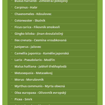
Buxus harlandi - Zimostráz pokojový
Carpinus - Habr
Chaenomeles - Kdoulovec
Cotoneaster - Skalník
Ficus carica - Fíkovník smokvoň
Gingko biloba - Jinan dvoulaločný
Ilex crenata - Cesmína vroubkovaná
Juniperus - Jalovec
Camellia japonica - Kamélie japonská
Larix - Pseudolarix - Modřín
Malus halliana - Jabloň třešňoplodá
Metasequoia - Metasekvoj
Morus - Morušovník
Myrthus communis - Myrta obecná
Olea europaea - Olivovník evropský
Picea - Smrk