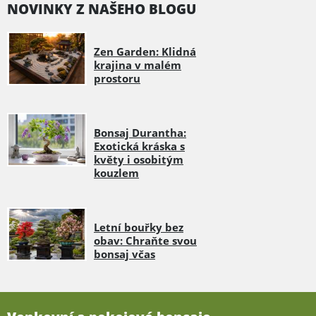
NOVINKY Z NAŠEHO BLOGU
Zen Garden: Klidná
krajina v malém
prostoru
Bonsaj Durantha:
Exotická kráska s
květy i osobitým
kouzlem
Letní bouřky bez
obav: Chraňte svou
bonsaj včas