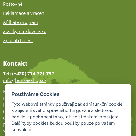
Poštovné
Reklamace a vrácení
Afilliate program
Zásilky na Slovensko
Způsob balení
Kontakt
Tel: (+420) 774 721 757
info@bonsai-shop.cz
Bonsai-shop
Používáme Cookies
Legionářů 2
Tyto webové stránky používají základní funkční cookie
Hodonín
k zajištění svého správného fungování a sledovací
695 01
cookie k pochopení toho, jak se stránkami pracujete.
Otevřeno:
Další typy cookies budou použity pouze po vašem
Po-Pá 9-17
schválení.
So 9-11:30