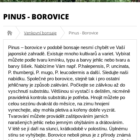
PINUS - BOROVICE
Venkovní bonsaje
Pinus - Borovice
Pinus – borovice v podobě bonsaje nesmí chybět ve Vaší
japonské zahradě. Existuje mnoho kultivarů a variet. Vybírat
můžete podle tvaru kmínku, typu a barvy jehlic nebo tvaru a
barvy šišek. Nabízíme Vám např. P.halepensis, P. uncinata,
P. thumbergi, P. mugo, P. leucodermis a další. Sledujte naši
nabídku. Společné pro borovice, stejně tak i pro ostatní
jehličnany je způsob zalévání. Počkejte se zálivkou až do
vyschnutí substrátu. Většinou si vystačí s deštěm, nicméně
pravidelná kontrola substrátu je potřeba. Hnojit můžete po
celou sezónu dvakrát do měsíce, na zimu hnojení
vynechejte, aby mohla pletiva a kořeny dobře vyzrát.
Tvarování můžete provádět zaštipováním jarních
narašených jehlic nebo jemným ohýbáním a drátováním.
V létě se jí daří na slunci, krátkodobě v polostínu. Úplnému
stínu se vyhýbejte. Borovice neboli pinus je z přírody známá