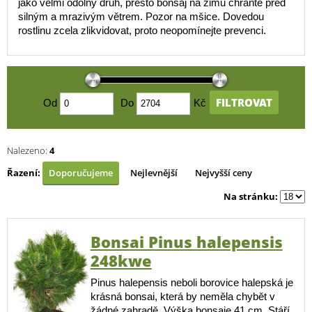
jako velmi odolný druh, přesto bonsaj na zimu chraňte před
silným a mrazivým větrem. Pozor na mšice. Dovedou
rostlinu zcela zlikvidovat, proto neopomínejte prevenci.
FILTROVAT
Od
Do
Kč
Nalezeno:
4
Řazení:
Doporučujeme
Nejlevnější
Nejvyšší ceny
Na stránku:
Bonsai Pinus halepensis
248kwe
Pinus halepensis neboli borovice halepská je
krásná bonsai, která by neměla chybět v
žádné zahradě. Výška bonsaje 41 cm. Stáří