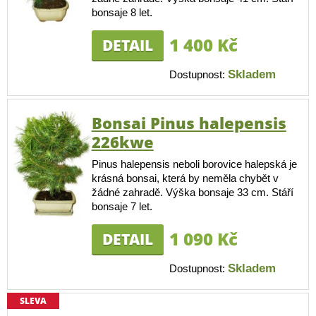
bonsaje 8 let.
1 400 Kč
DETAIL
Skladem
Dostupnost:
Bonsai Pinus halepensis
226kwe
Pinus halepensis neboli borovice halepská je
krásná bonsai, která by neměla chybět v
žádné zahradě. Výška bonsaje 33 cm. Stáří
bonsaje 7 let.
1 090 Kč
DETAIL
Skladem
Dostupnost:
SLEVA