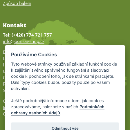
Způsob balení
Kontakt
Tel: (+420) 774 721 757
info@bonsai-shop.cz
Bonsai-shop
Používáme Cookies
Legionářů 2
Tyto webové stránky používají základní funkční cookie
Hodonín
k zajištění svého správného fungování a sledovací
695 01
cookie k pochopení toho, jak se stránkami pracujete.
Otevřeno:
Další typy cookies budou použity pouze po vašem
Po-Pá 9-17
schválení.
So 9-11:30
Ochrana osobních údajů
Ještě podrobnější informace o tom, jak cookies
zpracováváme, naleznete v našich
Podmínkách
Informace UKZÚZ
ochrany osobních údajů
.
Cookies
Odmítnout vše