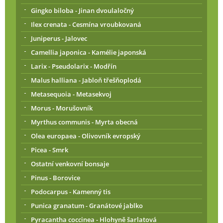
Gingko biloba - Jinan dvoulaločný
Ilex crenata - Cesmína vroubkovaná
Juniperus - Jalovec
Camellia japonica - Kamélie japonská
Larix - Pseudolarix - Modřín
Malus halliana - Jabloň třešňoplodá
Metasequoia - Metasekvoj
Morus - Morušovník
Myrthus communis - Myrta obecná
Olea europaea - Olivovník evropský
Picea - Smrk
Ostatní venkovní bonsaje
Pinus - Borovice
Podocarpus - Kamenný tis
Punica granatum - Granátové jablko
Pyracantha coccinea - Hlohyně šarlatová