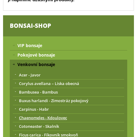
BONSAI-SHOP
VIP bonsaje
Pokojové bonsaje
Venkovní bonsaje
Acer - Javor
Corylus avellana – Líska obecná
Bambusea - Bambus
Buxus harlandi - Zimostráz pokojový
Carpinus - Habr
Chaenomeles - Kdoulovec
Cotoneaster - Skalník
Ficus carica - Fíkovník smokvoň