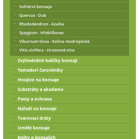
Solitérní bonsaje
Quercus - Dub
Rhododendron - Azalka
Syzygium - Hřebíčkovec
Viburnum tinus - Kalina modroplodá
Vitis vinifera - Hroznové víno
Zvýhodněné balíčky bonsají
Yamadori čarověníky
Hnojivo na bonsaje
Substráty a akadama
Pasty a ochrana
Nářadí na bonsaje
Tvarovací dráty
Umělé bonsaje
Knihy o bonsajích