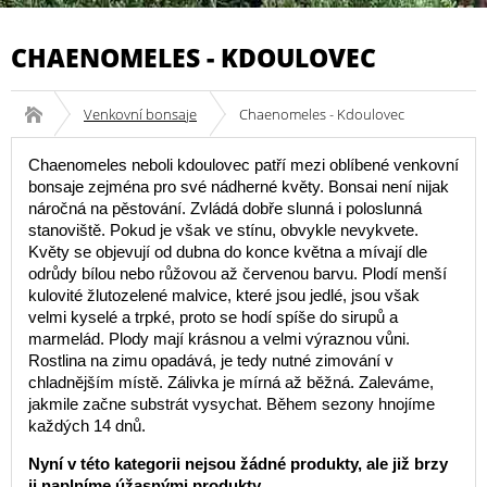
CHAENOMELES - KDOULOVEC
Venkovní bonsaje
Chaenomeles - Kdoulovec
Chaenomeles neboli kdoulovec patří mezi oblíbené venkovní
bonsaje zejména pro své nádherné květy. Bonsai není nijak
náročná na pěstování. Zvládá dobře slunná i poloslunná
stanoviště. Pokud je však ve stínu, obvykle nevykvete.
Květy se objevují od dubna do konce května a mívají dle
odrůdy bílou nebo růžovou až červenou barvu. Plodí menší
kulovité žlutozelené malvice, které jsou jedlé, jsou však
velmi kyselé a trpké, proto se hodí spíše do sirupů a
marmelád. Plody mají krásnou a velmi výraznou vůni.
Rostlina na zimu opadává, je tedy nutné zimování v
chladnějším místě. Zálivka je mírná až běžná. Zaleváme,
jakmile začne substrát vysychat. Během sezony hnojíme
každých 14 dnů.
Nyní v této kategorii nejsou žádné produkty, ale již brzy
ji naplníme úžasnými produkty.