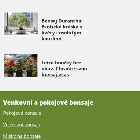
Bonsaj Durantha:
Exotická kráska s
květy i osobitým
kouzlem
Letní bouřky bez
obav: Chraňte svou
bonsaj včas
Venkovní a pokojové bonsaje
Pokojové bonsaje
Venkovní bonsaje
Misky na bonsaje