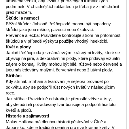
umístěna venku, aby těžila z přirozených klimatických
podmínek. V chladnějších oblastech je třeba ji v zimě chránit
před mrazem.
Škůdci a nemoci
Běžní škůdci: Jabloně třešňoplodé mohou být napadeny
škůdci jako jsou mšice, pavouci nebo škálovci.
Prevence a léčba: Pravidelně kontrolujte strom na přítomnost
škůdců a v případě výskytu použijte vhodný insekticid.
Květ a plody
Jabloň třešňoplodá je známá svými krásnými květy, které se
objevují na jaře, a dekorativními plody, které přidávají vizuální
zájem o bonsaj. Květy mohou být bílé, růžové nebo červené a
jsou následovány malými, červenými nebo žlutými plody.
Stříhání
Kdy stříhat: Stříhání a tvarování je nejlepší provádět po
odkvětu, aby se podpořil růst nových květů v následujícím
roce.
Jak stříhat: Pravidelně odstraňujte přerostlé větve a listy,
abyste udrželi požadovaný tvar bonsaje a podpořili hustotu
květů a plodů.
Historie a zajímavosti
Malus Halliana má dlouhou historii pěstování v Číně a
Japonsku, kde je tradičně ceněna pro své krásné květy. V