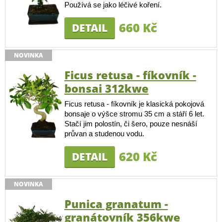
Používá se jako léčivé koření.
660 Kč
DETAIL
NOVINKA
Ficus retusa - fíkovník -
bonsai 312kwe
Ficus retusa - fíkovník je klasická pokojová
bonsaje o výšce stromu 35 cm a stáří 6 let.
Stačí jim polostín, či šero, pouze nesnáší
průvan a studenou vodu.
620 Kč
DETAIL
NOVINKA
Punica granatum -
granátovník 356kwe