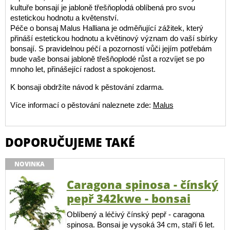
kultuře bonsají je jabloně třešňoplodá oblíbená pro svou
estetickou hodnotu a květenství.
Péče o bonsaj Malus Halliana je odměňující zážitek, který
přináší estetickou hodnotu a květinový význam do vaší sbírky
bonsají. S pravidelnou péčí a pozorností vůči jejím potřebám
bude vaše bonsai jabloně třešňoplodé růst a rozvíjet se po
mnoho let, přinášející radost a spokojenost.
K bonsaji obdržíte návod k pěstování zdarma.
Více informací o pěstování naleznete zde:
Malus
DOPORUČUJEME TAKÉ
NOVINKA
Caragona spinosa - čínský
pepř 342kwe - bonsai
Oblíbený a léčivý čínský pepř - caragona
spinosa. Bonsai je vysoká 34 cm, staří 6 let.