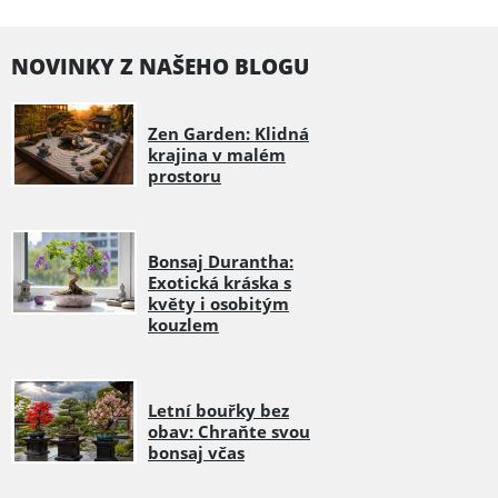
NOVINKY Z NAŠEHO BLOGU
Zen Garden: Klidná
krajina v malém
prostoru
Bonsaj Durantha:
Exotická kráska s
květy i osobitým
kouzlem
Letní bouřky bez
obav: Chraňte svou
bonsaj včas