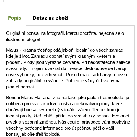
Popis
Dotaz na zboží
Originální bonsai na fotografii, kterou obdržíte, nejedná se o
ilustrační fotografii.
Malus - krásná třešňoplodá jabloň, ideální do všech zahrad,
kde je život. Zahradu obohatí svým krásným květem a
plodem. Plody jsou výrazně červené. Při nedostatečné zálivce
svěsí listy. Hnojení dvakrát do měsíce. Jednoduše se tvarují
nové výhonky, než zdřevnatí. Pokud máte rádi barvy a hezké
zahrady originální, neváhejte. Pohled je vždy úchvatný na
plodící bonsai.
Bonsai Malus Halliana, známá také jako jabloň třešňoplodá, je
oblíbená pro své jarní květenství a dekorativní plody, které
dodávají bonsaji výjimečný vizuální zájem. Tento strom je
ideální pro ty, kteří chtějí přidat do své sbírky bonsají kvetoucí
prvek s sezónní změnou. Následující průvodce vám poskytne
všechny potřebné informace pro úspěšnou péči o vaši
bonsaj jabloňe třešňoplodé.