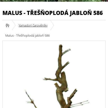
MALUS - TŘEŠŇOPLODÁ JABLOŇ 586
Yamadori čarověníky
Malus - Třešňoplodá jabloň 586