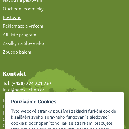
Návod na pěstování
Obchodní podmínky
Poštovné
Reklamace a vrácení
Afilliate program
Zásilky na Slovensko
Způsob balení
Kontakt
Tel: (+420) 774 721 757
info@bonsai-shop.cz
Bonsai-shop
Používáme Cookies
Legionářů 2
Tyto webové stránky používají základní funkční cookie
Hodonín
k zajištění svého správného fungování a sledovací
695 01
cookie k pochopení toho, jak se stránkami pracujete.
Otevřeno: