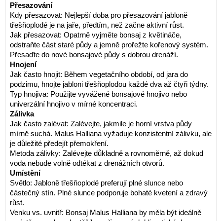
Přesazování
Kdy přesazovat: Nejlepší doba pro přesazování jabloně
třešňoplodé je na jaře, předtím, než začne aktivní růst.
Jak přesazovat: Opatrně vyjměte bonsaj z květináče,
odstraňte část staré půdy a jemně prořežte kořenový systém.
Přesaďte do nové bonsajové půdy s dobrou drenáží.
Hnojení
Jak často hnojit: Během vegetačního období, od jara do
podzimu, hnojte jabloni třešňoplodou každé dva až čtyři týdny.
Typ hnojiva: Použijte vyvážené bonsajové hnojivo nebo
univerzální hnojivo v mírné koncentraci.
Zálivka
Jak často zalévat: Zalévejte, jakmile je horní vrstva půdy
mírně suchá. Malus Halliana vyžaduje konzistentní zálivku, ale
je důležité předejít přemokření.
Metoda zálivky: Zalévejte důkladně a rovnoměrně, až dokud
voda nebude volně odtékat z drenážních otvorů.
Umístění
Světlo: Jabloně třešňoplodé preferují plné slunce nebo
částečný stín. Plné slunce podporuje bohaté kvetení a zdravý
růst.
Venku vs. uvnitř: Bonsaj Malus Halliana by měla být ideálně