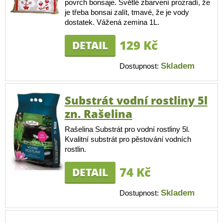
povrch bonsaje. Světlé zbarvení prozradí, že
je třeba bonsai zalít, tmavé, že je vody
dostatek. Vážená zemina 1L.
129 Kč
DETAIL
Skladem
Dostupnost:
Substrát vodní rostliny 5l
zn. Rašelina
Rašelina Substrát pro vodní rostliny 5l.
Kvalitní substrát pro pěstování vodních
rostlin.
74 Kč
DETAIL
Skladem
Dostupnost: