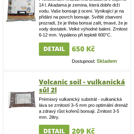
14 l. Akadama je zemina, která dobře drží
vodu. Vaše bonsaje ji ocení. Vynikající je na
přidání na povrch bonsaje. Světlé zbarvení
prozradí, že je třeba bonsai zalít, tmavé, že je
vody dostatek. Velké výhodné balení. Zrnitost
6-12 mm. Vypáleno při teplotě 600°C.
650 Kč
DETAIL
Skladem
Dostupnost:
Volcanic soil - vulkanická
sůl 2l
Prémiový vulkanický substrát - vulkanická
láva se zrnitostí 3–5 mm pro optimální drenáž
a zdravý růst kořenů bonsají. Zrnitost 3-5
mm. 2litry.
209 Kč
DETAIL