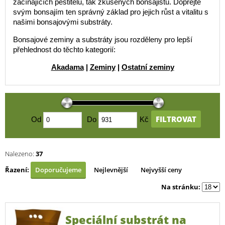
začínajících pěstitelů, tak zkušených bonsajistů. Dopřejte
svým bonsajím ten správný základ pro jejich růst a vitalitu s
našimi bonsajovými substráty.
Bonsajové zeminy a substráty jsou rozděleny pro lepší
přehlednost do těchto kategorií:
Akadama
|
Zeminy
|
Ostatní zeminy
FILTROVAT
Od
Do
Kč
Nalezeno:
37
Řazení:
Doporučujeme
Nejlevnější
Nejvyšší ceny
Na stránku:
Speciální substrát na