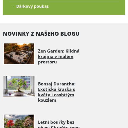
Dárkový poukaz
NOVINKY Z NAŠEHO BLOGU
Zen Garden: Klidná
krajina v malém
prostoru
Bonsaj Durantha:
Exotická kráska s
květy i osobitým
kouzlem
Letní bouřky bez
obav: Chraňte svou