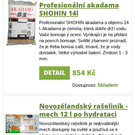
Profesionální akadama
SHOHIN 14l
Profesionální SHOHIN akadama o objemu 14
l. Akadama je zemina, která dobře drží vodu.
Vaše bonsaje ji ocení. Vynikající je na přidání
na povrch bonsaje. Světlé zbarvení prozradí,
že je třeba bonsai zalít, tmavé, že je vody
dostatek. Velké výhodné balení. Zrnitost 1 - 3
mm.
854 Kč
DETAIL
Skladem
Dostupnost:
Novozélandský rašeliník -
mech 12 l po hydrataci
Novozélandský rašeliník je nejkvalitnější
mech dostupný na světě a používá se k