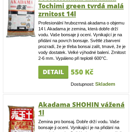
Tochimi green tvrdá malá
zrnitost 14l
Profesionální hrubozrnná akadama o objemu
14 l. Akadama je zemina, která dobře drží
vodu. Vaše bonsaje ji ocení. Vynikající je na
přidání na povrch bonsaje. Světlé zbarvení
prozradí, že je třeba bonsai zalít, tmavé, že je
vody dostatek. Velké výhodné balení. Zrnitost
2-6 mm. Vypáleno při teplotě 600°C.
550 Kč
DETAIL
Skladem
Dostupnost:
Akadama SHOHIN vážená
1l
Zemina pro bonsaj. Dobře drží vodu. Vaše
bonsaje ji ocení. Vynikající je na přidání na