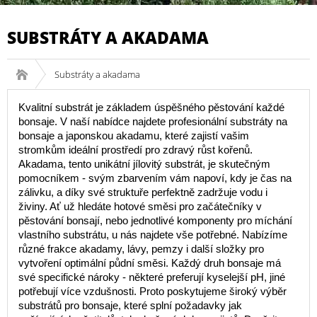
SUBSTRÁTY A AKADAMA
Substráty a akadama
Kvalitní substrát je základem úspěšného pěstování každé
bonsaje. V naší nabídce najdete profesionální substráty na
bonsaje a japonskou akadamu, které zajistí vašim
stromkům ideální prostředí pro zdravý růst kořenů.
Akadama, tento unikátní jílovitý substrát, je skutečným
pomocníkem - svým zbarvením vám napoví, kdy je čas na
zálivku, a díky své struktuře perfektně zadržuje vodu i
živiny. Ať už hledáte hotové směsi pro začátečníky v
pěstování bonsají, nebo jednotlivé komponenty pro míchání
vlastního substrátu, u nás najdete vše potřebné. Nabízíme
různé frakce akadamy, lávy, pemzy i další složky pro
vytvoření optimální půdní směsi. Každý druh bonsaje má
své specifické nároky - některé preferují kyselejší pH, jiné
potřebují více vzdušnosti. Proto poskytujeme široký výběr
substrátů pro bonsaje, které splní požadavky jak