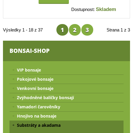
Skladem
Dostupnost:
1
2
3
Výsledky 1 - 18 z 37
Strana 1 z 3
BONSAI-SHOP
VIP bonsaje
Pokojové bonsaje
Venkovní bonsaje
Zvýhodněné balíčky bonsají
Yamadori čarověníky
Hnojivo na bonsaje
Substráty a akadama