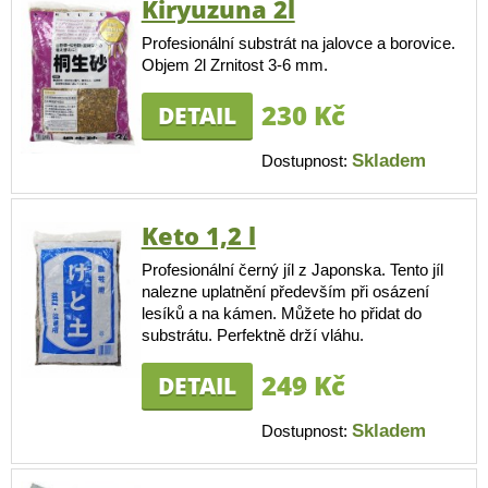
Kiryuzuna 2l
Profesionální substrát na jalovce a borovice.
Objem 2l Zrnitost 3-6 mm.
230 Kč
DETAIL
Skladem
Dostupnost:
Keto 1,2 l
Profesionální černý jíl z Japonska. Tento jíl
nalezne uplatnění především při osázení
lesíků a na kámen. Můžete ho přidat do
substrátu. Perfektně drží vláhu.
249 Kč
DETAIL
Skladem
Dostupnost: