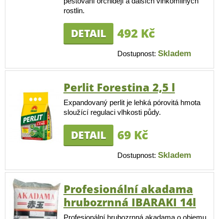
pěstování orchidejí a dalších vlhkomilných
rostlin.
492 Kč
DETAIL
Skladem
Dostupnost:
Perlit Forestina 2,5 l
Expandovaný perlit je lehká pórovitá hmota
sloužící regulaci vlhkosti půdy.
69 Kč
DETAIL
Skladem
Dostupnost:
Profesionální akadama
hrubozrnná IBARAKI 14l
Profesionální hrubozrnná akadama o objemu