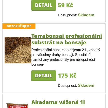
59 Kč
DETAIL
Skladem
Dostupnost:
DOPORUČUJEME
Terrabonsai profesionální
substrát na bonsaje
Profesionální substrát o objemu 2 L, vhodný
pro všechny druhy bonsají. Speciálně
namíchaný profesionály pro nejlepší růst
bonsaje.
175 Kč
DETAIL
Skladem
Dostupnost:
Akadama vážená 1l