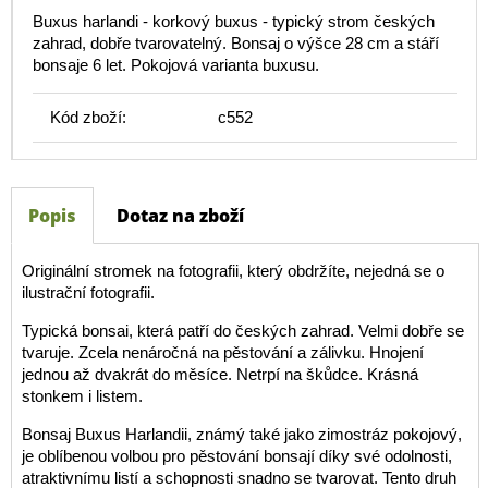
Buxus harlandi - korkový buxus - typický strom českých
zahrad, dobře tvarovatelný. Bonsaj o výšce 28 cm a stáří
bonsaje 6 let. Pokojová varianta buxusu.
Kód zboží:
c552
Popis
Dotaz na zboží
Originální stromek na fotografii, který obdržíte, nejedná se o
ilustrační fotografii.
Typická bonsai, která patří do českých zahrad. Velmi dobře se
tvaruje. Zcela nenáročná na pěstování a zálivku. Hnojení
jednou až dvakrát do měsíce. Netrpí na škůdce. Krásná
stonkem i listem.
Bonsaj Buxus Harlandii, známý také jako zimostráz pokojový,
je oblíbenou volbou pro pěstování bonsají díky své odolnosti,
atraktivnímu listí a schopnosti snadno se tvarovat. Tento druh