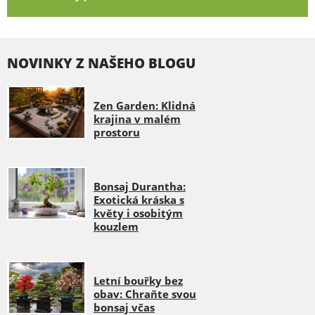
NOVINKY Z NAŠEHO BLOGU
Zen Garden: Klidná
krajina v malém
prostoru
Bonsaj Durantha:
Exotická kráska s
květy i osobitým
kouzlem
Letní bouřky bez
obav: Chraňte svou
bonsaj včas