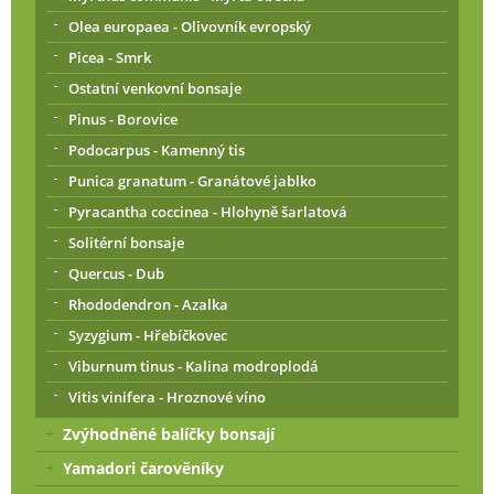
Olea europaea - Olivovník evropský
Picea - Smrk
Ostatní venkovní bonsaje
Pinus - Borovice
Podocarpus - Kamenný tis
Punica granatum - Granátové jablko
Pyracantha coccinea - Hlohyně šarlatová
Solitérní bonsaje
Quercus - Dub
Rhododendron - Azalka
Syzygium - Hřebíčkovec
Viburnum tinus - Kalina modroplodá
Vitis vinifera - Hroznové víno
Zvýhodněné balíčky bonsají
Yamadori čarověníky