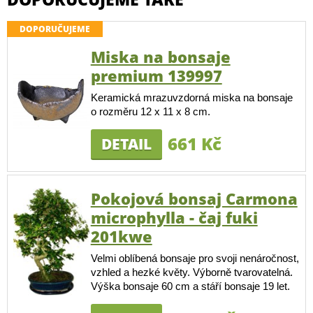
DOPORUČUJEME
Miska na bonsaje
premium 139997
Keramická mrazuvzdorná miska na bonsaje
o rozměru 12 x 11 x 8 cm.
661 Kč
DETAIL
Pokojová bonsaj Carmona
microphylla - čaj fuki
201kwe
Velmi oblíbená bonsaje pro svoji nenáročnost,
vzhled a hezké květy. Výborně tvarovatelná.
Výška bonsaje 60 cm a stáří bonsaje 19 let.