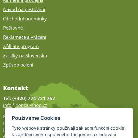
Kamenná prodejna
Návod na pěstování
Obchodní podmínky
Poštovné
Reklamace a vrácení
Afilliate program
Zásilky na Slovensko
Způsob balení
Kontakt
Tel: (+420) 774 721 757
info@bonsai-shop.cz
Bonsai-shop
Používáme Cookies
Legionářů 2
Tyto webové stránky používají základní funkční cookie
Hodonín
k zajištění svého správného fungování a sledovací
695 01