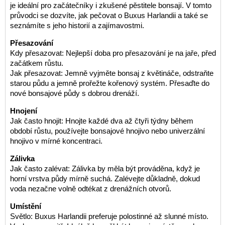
je ideální pro začátečníky i zkušené pěstitele bonsají. V tomto
průvodci se dozvíte, jak pečovat o Buxus Harlandii a také se
seznámíte s jeho historií a zajímavostmi.
Přesazování
Kdy přesazovat: Nejlepší doba pro přesazování je na jaře, před
začátkem růstu.
Jak přesazovat: Jemně vyjměte bonsaj z květináče, odstraňte
starou půdu a jemně prořežte kořenový systém. Přesaďte do
nové bonsajové půdy s dobrou drenáží.
Hnojení
Jak často hnojit: Hnojte každé dva až čtyři týdny během
období růstu, používejte bonsajové hnojivo nebo univerzální
hnojivo v mírné koncentraci.
Zálivka
Jak často zalévat: Zálivka by měla být prováděna, když je
horní vrstva půdy mírně suchá. Zalévejte důkladně, dokud
voda nezačne volně odtékat z drenážních otvorů.
Umístění
Světlo: Buxus Harlandii preferuje polostinné až slunné místo.