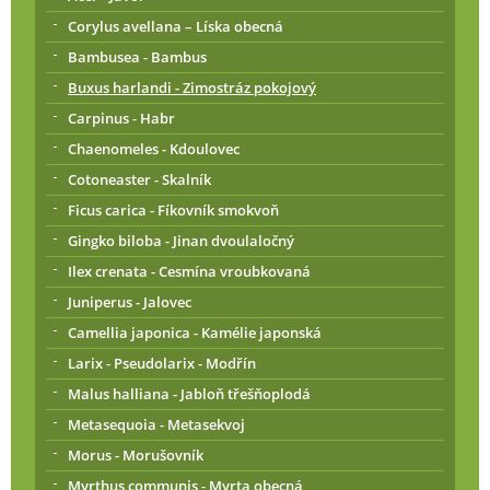
Corylus avellana – Líska obecná
Bambusea - Bambus
Buxus harlandi - Zimostráz pokojový
Carpinus - Habr
Chaenomeles - Kdoulovec
Cotoneaster - Skalník
Ficus carica - Fíkovník smokvoň
Gingko biloba - Jinan dvoulaločný
Ilex crenata - Cesmína vroubkovaná
Juniperus - Jalovec
Camellia japonica - Kamélie japonská
Larix - Pseudolarix - Modřín
Malus halliana - Jabloň třešňoplodá
Metasequoia - Metasekvoj
Morus - Morušovník
Myrthus communis - Myrta obecná