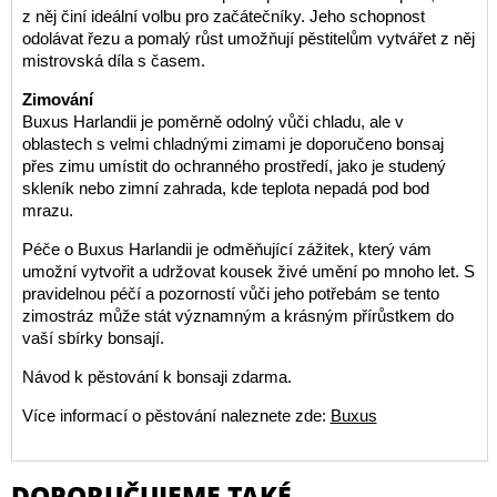
z něj činí ideální volbu pro začátečníky. Jeho schopnost
odolávat řezu a pomalý růst umožňují pěstitelům vytvářet z něj
mistrovská díla s časem.
Zimování
Buxus Harlandii je poměrně odolný vůči chladu, ale v
oblastech s velmi chladnými zimami je doporučeno bonsaj
přes zimu umístit do ochranného prostředí, jako je studený
skleník nebo zimní zahrada, kde teplota nepadá pod bod
mrazu.
Péče o Buxus Harlandii je odměňující zážitek, který vám
umožní vytvořit a udržovat kousek živé umění po mnoho let. S
pravidelnou péčí a pozorností vůči jeho potřebám se tento
zimostráz může stát významným a krásným přírůstkem do
vaší sbírky bonsají.
Návod k pěstování k bonsaji zdarma.
Více informací o pěstování naleznete zde:
Buxus
DOPORUČUJEME TAKÉ