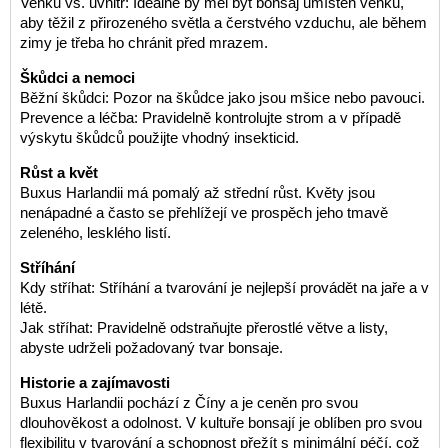
Venku vs. uvnitř: Ideálně by měl být bonsaj umístěn venku,
aby těžil z přirozeného světla a čerstvého vzduchu, ale během
zimy je třeba ho chránit před mrazem.
Škůdci a nemoci
Běžní škůdci: Pozor na škůdce jako jsou mšice nebo pavouci.
Prevence a léčba: Pravidelně kontrolujte strom a v případě
výskytu škůdců použijte vhodný insekticid.
Růst a květ
Buxus Harlandii má pomalý až střední růst. Květy jsou
nenápadné a často se přehlížejí ve prospěch jeho tmavě
zeleného, lesklého listí.
Stříhání
Kdy stříhat: Stříhání a tvarování je nejlepší provádět na jaře a v
létě.
Jak stříhat: Pravidelně odstraňujte přerostlé větve a listy,
abyste udrželi požadovaný tvar bonsaje.
Historie a zajímavosti
Buxus Harlandii pochází z Číny a je ceněn pro svou
dlouhověkost a odolnost. V kultuře bonsají je oblíben pro svou
flexibilitu v tvarování a schopnost přežít s minimální péčí, což