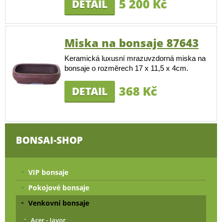
5 200 Kč
DETAIL
Miska na bonsaje 87643
Keramická luxusní mrazuvzdorná miska na
bonsaje o rozměrech 17 x 11,5 x 4cm.
368 Kč
DETAIL
BONSAI-SHOP
VIP bonsaje
Pokojové bonsaje
Venkovní bonsaje
Acer - Javor