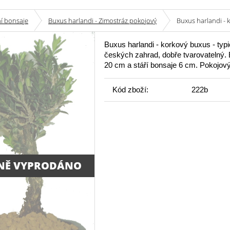
í bonsaje
Buxus harlandi - Zimostráz pokojový
Buxus harlandi - 
Buxus harlandi - korkový buxus - typ
českých zahrad, dobře tvarovatelný.
20 cm a stáří bonsaje 6 cm. Pokojov
Kód zboží:
222b
NĚ VYPRODÁNO