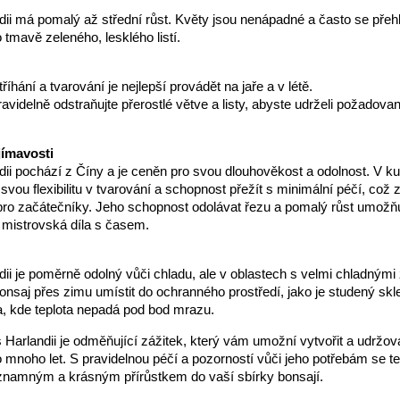
ii má pomalý až střední růst. Květy jsou nenápadné a často se přehl
 tmavě zeleného, lesklého listí.
tříhání a tvarování je nejlepší provádět na jaře a v létě.
ravidelně odstraňujte přerostlé větve a listy, abyste udrželi požadova
jímavosti
ii pochází z Číny a je ceněn pro svou dlouhověkost a odolnost. V kul
 svou flexibilitu v tvarování a schopnost přežít s minimální péčí, což z
 pro začátečníky. Jeho schopnost odolávat řezu a pomalý růst umožňu
j mistrovská díla s časem.
ii je poměrně odolný vůči chladu, ale v oblastech s velmi chladnými
nsaj přes zimu umístit do ochranného prostředí, jako je studený skl
, kde teplota nepadá pod bod mrazu.
Harlandii je odměňující zážitek, který vám umožní vytvořit a udržo
 mnoho let. S pravidelnou péčí a pozorností vůči jeho potřebám se t
znamným a krásným přírůstkem do vaší sbírky bonsají.