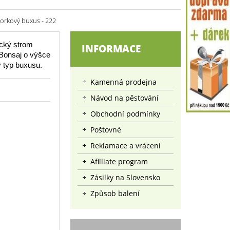
korkový buxus - 222
ický strom
INFORMACE
 Bonsaj o výšce
ý typ buxusu.
Kamenná prodejna
Návod na pěstování
Obchodní podmínky
Poštovné
Reklamace a vrácení
Afilliate program
Zásilky na Slovensko
Způsob balení