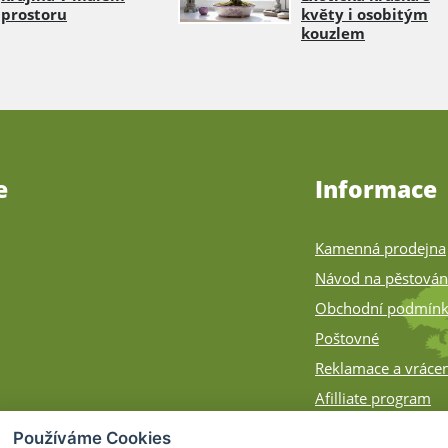
prostoru
květy i osobitým
kouzlem
e
Informace
Kamenná prodejna
Návod na pěstován
Obchodní podmín
Poštovné
Reklamace a vrácen
Afilliate program
Zásilky na Slovens
Používáme Cookies