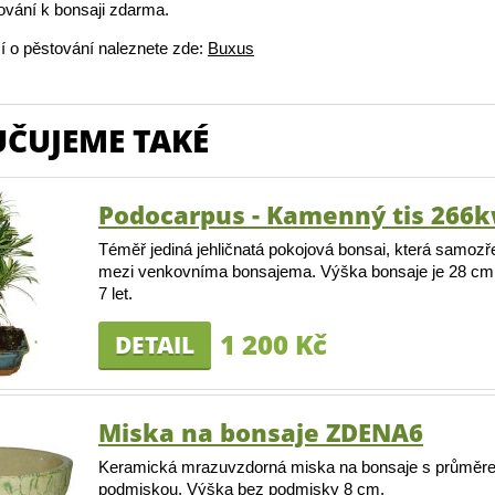
ování k bonsaji zdarma.
í o pěstování naleznete zde:
Buxus
ČUJEME TAKÉ
Podocarpus - Kamenný tis 266
Téměř jediná jehličnatá pokojová bonsai, která samozř
mezi venkovníma bonsajema. Výška bonsaje je 28 cm 
7 let.
1 200 Kč
DETAIL
Miska na bonsaje ZDENA6
Keramická mrazuvzdorná miska na bonsaje s průměr
podmiskou. Výška bez podmisky 8 cm.