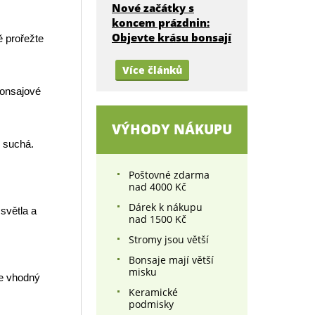
Nové začátky s
koncem prázdnin:
Objevte krásu bonsají
ě prořežte
Více článků
bonsajové
VÝHODY NÁKUPU
ě suchá.
Poštovné zdarma
nad 4000 Kč
Dárek k nákupu
 světla a
nad 1500 Kč
Stromy jsou větší
Bonsaje mají větší
misku
te vhodný
Keramické
podmisky