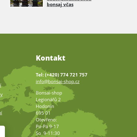
bonsaj včas
Kontakt
Tel: (+420) 774 721 757
info@bonsai-shop.cz
í
Bonsai-shop
ky
Legionářů 2
Hodonín
í
695 01
Otevřeno:
Po-Pá 9-17
ko
So 9-11:30