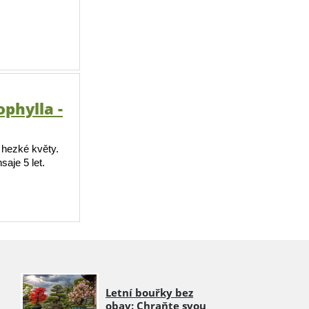
phylla -
 hezké květy.
aje 5 let.
Letní bouřky bez
obav: Chraňte svou