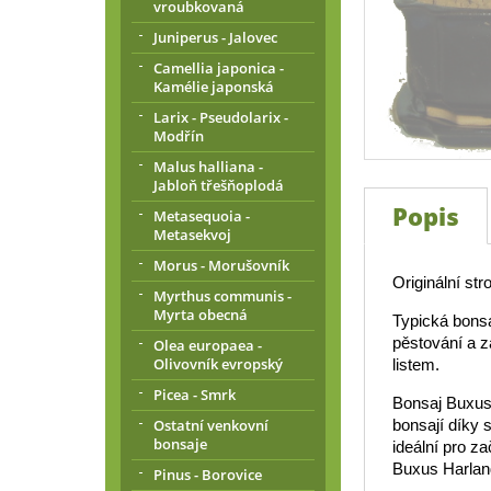
vroubkovaná
Juniperus - Jalovec
Camellia japonica -
Kamélie japonská
Larix - Pseudolarix -
Modřín
Malus halliana -
Jabloň třešňoplodá
Popis
Metasequoia -
Metasekvoj
Morus - Morušovník
Originální str
Myrthus communis -
Myrta obecná
Typická bonsa
pěstování a z
Olea europaea -
Olivovník evropský
listem.
Picea - Smrk
Bonsaj Buxus 
Ostatní venkovní
bonsají díky s
bonsaje
ideální pro z
Buxus Harland
Pinus - Borovice