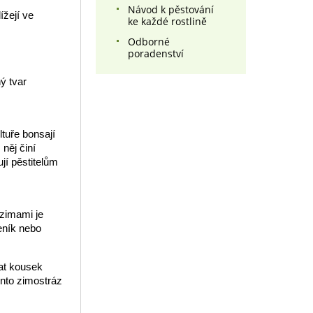
Návod k pěstování
ížejí ve
ke každé rostlině
Odborné
poradenství
ný tvar
tuře bonsají
 něj činí
jí pěstitelům
 zimami je
eník nebo
vat kousek
ento zimostráz