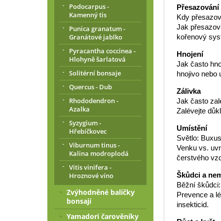
Podocarpus -
Přesazování
Kamenný tis
Kdy přesazova
Jak přesazova
Punica granatum -
Granátové jablko
kořenový sys
Pyracantha coccinea -
Hnojení
Hlohyně šarlatová
Jak často hno
Solitérní bonsaje
hnojivo nebo 
Quercus - Dub
Zálivka
Rhododendron -
Jak často zal
Azalka
Zalévejte důk
Syzygium -
Umístění
Hřebíčkovec
Světlo: Buxus
Viburnum tinus -
Venku vs. uvn
Kalina modroplodá
čerstvého vzd
Vitis vinifera -
Škůdci a ne
Hroznové víno
Běžní škůdci:
Zvýhodněné balíčky
Prevence a lé
bonsají
insekticid.
Yamadori čarověníky