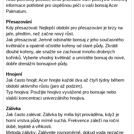
informace potřebné pro úspěšnou péči o vaši bonsaj Acer
Palmatum.
Přesazování
Kdy přesazovat: Nejlepší období pro přesazování je brzy na
jaře, předtím, než začne nový růst.
Jak přesazovat: Jemně odstraňte bonsaj z jeho současného
květináče a opatrně očistěte kořeny od staré půdy. Zkrátit
dlouhé kořeny, ale snažte se zachovat mnoho drobných
kořínků. Vyberte vhodný květináč a umístěte bonsaj do nové,
dobře drenážní bonsajové půdy.
Hnojení
Jak často hnojit: Acer hnojte každé dva až čtyři týdny během
období aktivního růstu (jaro až podzim).
Typ hnojiva: Použijte hnojivo vyvážené pro bonsaje nebo
slabší koncentraci univerzálního hnojiva.
Zálivka
Jak často zalévat: Zálivka by měla být prováděna, když je
horní vrstva půdy mírně suchá. Frekvence záleží na roční
době, teplotě a vlhkosti.
Metoda zálivky: Zalévejte rovnoměrně, dokud voda nezačne