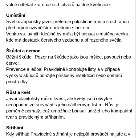
volně odtékat z drenážních otvorů na dně květináče.
Umístění
Světlo: Japonský javor preferuje polostinné místo s ochranou
před nejintenzivnějším poledním sluncem.
Venku vs. uvnitř: Ideálně by měla být bonsaj umístěna venku,
kde má dostatek čerstvého vzduchu a přirozeného světla.
Škůdci a nemoci
Běžní škůdci: Pozor na škůdce jako jsou mšice, pavouci nebo
červci.
Prevence a léčba: Pravidelně kontrolujte listy a v případě
výskytu škůdců použijte příslušný insekticid nebo domácí
prostředky.
Růst a květ
Javor dlanitolistý může kvést, ale květy jsou obvykle
nenápadné ve srovnání s jeho nádherným listím. Růst je
poměrně pomalý, což umožňuje bonsaji udržet jeho kompaktní
tvar s pravidelným stříháním.
Stříhání
Kdy stříhat: Pravidelné stříhání je nejlepší provádět na jaře a v