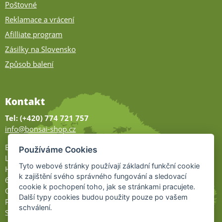
Poštovné
Reklamace a vrácení
Afilliate program
Zásilky na Slovensko
Způsob balení
Kontakt
Tel: (+420) 774 721 757
info@bonsai-shop.cz
Bonsai-shop
Používáme Cookies
Legionářů 2
Tyto webové stránky používají základní funkční cookie
Hodonín
k zajištění svého správného fungování a sledovací
695 01
cookie k pochopení toho, jak se stránkami pracujete.
Otevřeno:
Další typy cookies budou použity pouze po vašem
Po-Pá 9-17
schválení.
So 9-11:30