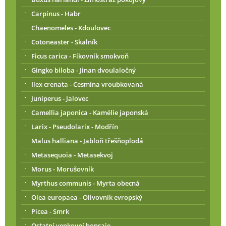
Carpinus - Habr
Chaenomeles - Kdoulovec
Cotoneaster - Skalník
Ficus carica - Fíkovník smokvoň
Gingko biloba - Jinan dvoulaločný
Ilex crenata - Cesmína vroubkovaná
Juniperus - Jalovec
Camellia japonica - Kamélie japonská
Larix - Pseudolarix - Modřín
Malus halliana - Jabloň třešňoplodá
Metasequoia - Metasekvoj
Morus - Morušovník
Myrthus communis - Myrta obecná
Olea europaea - Olivovník evropský
Picea - Smrk
Ostatní venkovní bonsaje