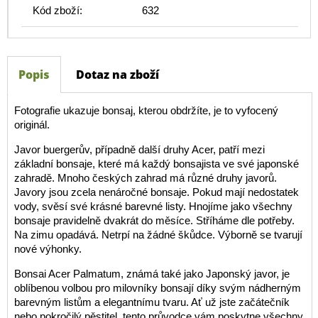
Kód zboží:
632
Popis
Dotaz na zboží
Fotografie ukazuje bonsaj, kterou obdržíte, je to vyfocený
originál.
Javor buergerův, případně další druhy Acer, patří mezi
základní bonsaje, které má každý bonsajista ve své japonské
zahradě. Mnoho českých zahrad má různé druhy javorů.
Javory jsou zcela nenáročné bonsaje. Pokud mají nedostatek
vody, svěsí své krásné barevné listy. Hnojíme jako všechny
bonsaje pravidelně dvakrát do měsíce. Stříháme dle potřeby.
Na zimu opadává. Netrpí na žádné škůdce. Výborně se tvarují
nové výhonky.
Bonsai Acer Palmatum, známá také jako Japonský javor, je
oblíbenou volbou pro milovníky bonsají díky svým nádherným
barevným listům a elegantnímu tvaru. Ať už jste začátečník
nebo pokročilý pěstitel, tento průvodce vám poskytne všechny