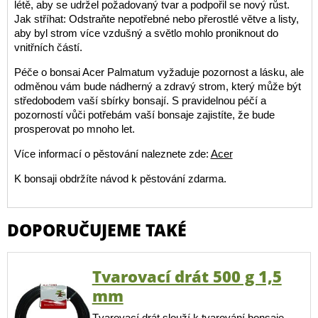
létě, aby se udržel požadovaný tvar a podpořil se nový růst.
Jak stříhat: Odstraňte nepotřebné nebo přerostlé větve a listy,
aby byl strom více vzdušný a světlo mohlo proniknout do
vnitřních částí.
Péče o bonsai Acer Palmatum vyžaduje pozornost a lásku, ale
odměnou vám bude nádherný a zdravý strom, který může být
středobodem vaší sbírky bonsají. S pravidelnou péčí a
pozorností vůči potřebám vaší bonsaje zajistíte, že bude
prosperovat po mnoho let.
Více informací o pěstování naleznete zde:
Acer
K bonsaji obdržíte návod k pěstování zdarma.
DOPORUČUJEME TAKÉ
Tvarovací drát 500 g 1,5
mm
Tvarovací drát slouží k tvarování bonsaje.