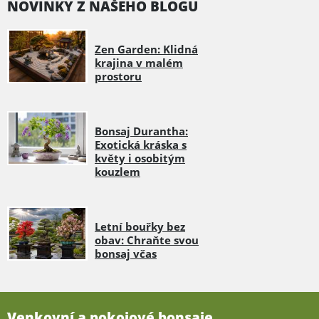
NOVINKY Z NAŠEHO BLOGU
Zen Garden: Klidná
krajina v malém
prostoru
Bonsaj Durantha:
Exotická kráska s
květy i osobitým
kouzlem
Letní bouřky bez
obav: Chraňte svou
bonsaj včas
Venkovní a pokojové bonsaje