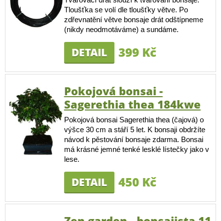
Tloušťka se volí dle tloušťky větve. Po
zdřevnatění větve bonsaje drát odštípneme
(nikdy neodmotáváme) a sundáme.
399 Kč
DETAIL
Pokojová bonsai -
Sagerethia thea 184kwe
Pokojová bonsai Sagerethia thea (čajová) o
výšce 30 cm a stáří 5 let. K bonsaji obdržíte
návod k pěstování bonsaje zdarma. Bonsai
má krásné jemné tenké lesklé lístečky jako v
lese.
450 Kč
DETAIL
Zen garden - bonsajista 11