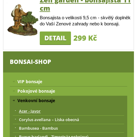
cm
Bonsajista o velikosti 9,5 cm - skvělý doplněk
do Vaší Zenové zahrady nebo k bonsaji.
299 Kč
DETAIL
BONSAI-SHOP
VIP bonsaje
Pokojové bonsaje
Venkovní bonsaje
Acer - Javor
Corylus avellana – Líska obecná
Bambusea - Bambus
Buxus harlandi - Zimostráz pokojový