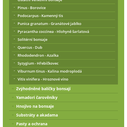
Pinus - Borovice
Podocarpus - Kamenný tis
Punica granatum - Granátové jablko
Pyracantha coccinea - Hlohyně šarlatová
Solitérní bonsaje
Quercus - Dub
Rhododendron - Azalka
Syzygium - Hřebíčkovec
Viburnum tinus - Kalina modroplodá
Vitis vinifera - Hroznové víno
Zvýhodněné balíčky bonsají
Yamadori čarověníky
Hnojivo na bonsaje
Substráty a akadama
Pasty a ochrana