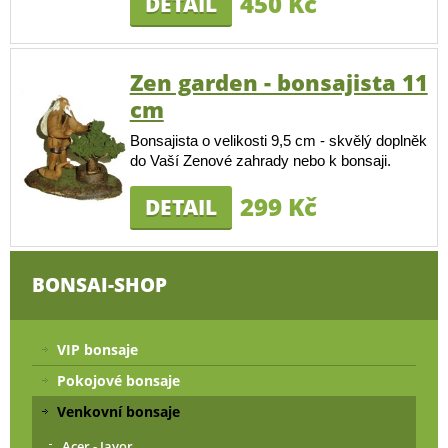
450 Kč
DETAIL
Zen garden - bonsajista 11
cm
Bonsajista o velikosti 9,5 cm - skvělý doplněk
do Vaší Zenové zahrady nebo k bonsaji.
299 Kč
DETAIL
BONSAI-SHOP
VIP bonsaje
Pokojové bonsaje
Venkovní bonsaje
Acer - Javor