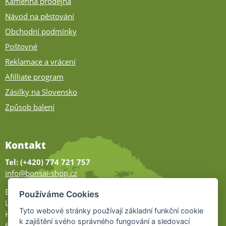
Kamenná prodejna
Návod na pěstování
Obchodní podmínky
Poštovné
Reklamace a vrácení
Afilliate program
Zásilky na Slovensko
Způsob balení
Kontakt
Tel: (+420) 774 721 757
info@bonsai-shop.cz
Bonsai-shop
Používáme Cookies
Legionářů 2
Tyto webové stránky používají základní funkční cookie
Hodonín
k zajištění svého správného fungování a sledovací
695 01