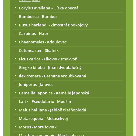
Corylus avellana – Líska obecná
Bambusea - Bambus
Buxus harlandi - Zimostráz pokojový
Carpinus - Habr
Chaenomeles - Kdoulovec
Cotoneaster - Skalník
Ficus carica - Fíkovník smokvoň
Gingko biloba - Jinan dvoulaločný
Ilex crenata - Cesmína vroubkovaná
Juniperus - Jalovec
Camellia japonica - Kamélie japonská
Larix - Pseudolarix - Modřín
Malus halliana - Jabloň třešňoplodá
Metasequoia - Metasekvoj
Morus - Morušovník
Myrthus communis - Myrta obecná