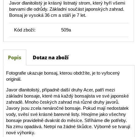
Javor dlanitolistý je krásný listnatý strom, který hyří všemi
barvami dle odrůdy. Základní součást japonských zahrad.
Bonsaj je vysoká 36 cm a stáří je 7 let.
Kód zboží:
509a
Popis
Dotaz na zboží
Fotografie ukazuje bonsaj, kterou obdržíte, je to vyfocený
originál.
Javor dlanitolistý, případně další druhy Acer, patří mezi
základní bonsaje, které má každý bonsajista ve své japonské
zahradě. Mnoho českých zahrad má různé druhy javorů.
Javory jsou zcela nenáročné bonsaje. Pokud mají nedostatek
vody, svěsí své krásné barevné listy. Hnojíme jako všechny
bonsaje pravidelně dvakrát do měsíce. Stříháme dle potřeby.
Na zimu opadává. Netrpí na žádné škůdce. Výborně se tvarují
nové výhonky.