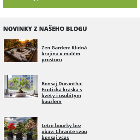
NOVINKY Z NAŠEHO BLOGU
Zen Garden: Klidná
krajina v malém
prostoru
Bonsaj Durantha:
Exotická kráska s
květy i osobitým
kouzlem
Letní bouřky bez
obav: Chraňte svou
bonsaj včas