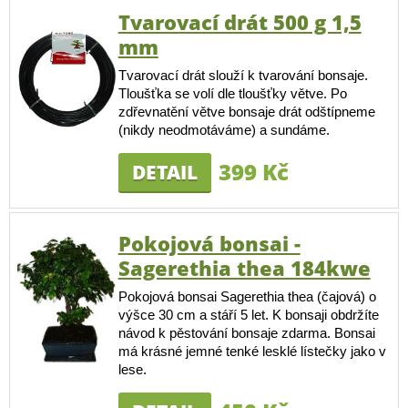
Tvarovací drát 500 g 1,5
mm
Tvarovací drát slouží k tvarování bonsaje.
Tloušťka se volí dle tloušťky větve. Po
zdřevnatění větve bonsaje drát odštípneme
(nikdy neodmotáváme) a sundáme.
399 Kč
DETAIL
Pokojová bonsai -
Sagerethia thea 184kwe
Pokojová bonsai Sagerethia thea (čajová) o
výšce 30 cm a stáří 5 let. K bonsaji obdržíte
návod k pěstování bonsaje zdarma. Bonsai
má krásné jemné tenké lesklé lístečky jako v
lese.