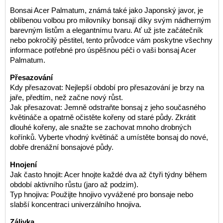
Bonsai Acer Palmatum, známá také jako Japonský javor, je
oblíbenou volbou pro milovníky bonsají díky svým nádherným
barevným listům a elegantnímu tvaru. Ať už jste začátečník
nebo pokročilý pěstitel, tento průvodce vám poskytne všechny
informace potřebné pro úspěšnou péči o vaši bonsaj Acer
Palmatum.
Přesazování
Kdy přesazovat: Nejlepší období pro přesazování je brzy na
jaře, předtím, než začne nový růst.
Jak přesazovat: Jemně odstraňte bonsaj z jeho současného
květináče a opatrně očistěte kořeny od staré půdy. Zkrátit
dlouhé kořeny, ale snažte se zachovat mnoho drobných
kořínků. Vyberte vhodný květináč a umístěte bonsaj do nové,
dobře drenážní bonsajové půdy.
Hnojení
Jak často hnojit: Acer hnojte každé dva až čtyři týdny během
období aktivního růstu (jaro až podzim).
Typ hnojiva: Použijte hnojivo vyvážené pro bonsaje nebo
slabší koncentraci univerzálního hnojiva.
Zálivka