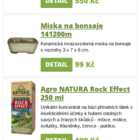
550 Kč
DETAIL
Miska na bonsaje
141200m
Keramická mrazuvzdorná miska na bonsaje
s rozměry 3 x 7 x 6 cm.
99 Kč
DETAIL
Agro NATURA Rock Effect
250 ml
Unikátní koncentrát na bázi přírodních látek s
insekticidními účinky k hubení odolných
savých a žravých škůdců - mšice, molice,
svilušky, třásněnky, červce - puklice.