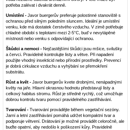
potřeba zalévat i dvakrát denně.
Umístění -
Javor buergerův preferuje polostinné stanoviště s
ochranou před silným poledním sluncem. Ideální je umístění
venku, kde má dostatek čerstvého vzduchu. V zimě potřebuje
chladné období s teplotami mezi 2-5°C, buď v nevytápěné
místnosti nebo venku s odpovídající ochranou.
Škůdci a nemoci -
Nejčastějšími škůdci jsou mšice, svilušky
a červci. Pravidelně kontrolujte listy a větve. Při napadení
použijte vhodný insekticid nebo přírodní prostředky. Prevencí
je dobrá cirkulace vzduchu a vyhýbání se přemokření
substrátu.
Růst a květ -
Javor buergerův kvete drobnými, nenápadnými
květy na jaře. Hlavní okrasnou hodnotu představují listy a
celkový habitus stromu. Růst je středně rychlý, což umožňuje
dobrou kontrolu tvaru pomocí pravidelného zastřihávání.
Tvarování -
Tvarování provádějte během vegetační sezóny.
Jarní a letní zastřihávání pomáhá udržet kompaktní tvar a
podporuje větvení. Drátování je možné provádět celoročně, ale
buďte opatrní, aby nedošlo k poškození kůry. Pravidelně