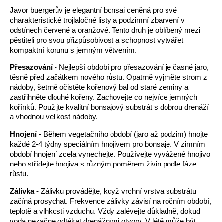
Javor buergerův je elegantní bonsai ceněná pro své
charakteristické trojlaločné listy a podzimní zbarvení v
odstínech červené a oranžové. Tento druh je oblíbený mezi
pěstiteli pro svou přizpůsobivost a schopnost vytvářet
kompaktní korunu s jemným větvením.
Přesazování -
Nejlepší období pro přesazování je časné jaro,
těsně před začátkem nového růstu. Opatrně vyjměte strom z
nádoby, šetrně očistěte kořenový bal od staré zeminy a
zastřihněte dlouhé kořeny. Zachovejte co nejvíce jemných
kořínků. Použijte kvalitní bonsajový substrát s dobrou drenáží
a vhodnou velikost nádoby.
Hnojení -
Během vegetačního období (jaro až podzim) hnojte
každé 2-4 týdny speciálním hnojivem pro bonsaje. V zimním
období hnojení zcela vynechejte. Používejte vyvážené hnojivo
nebo střídejte hnojiva s různým poměrem živin podle fáze
růstu.
Zálivka -
Zálivku provádějte, když vrchní vrstva substrátu
začíná prosychat. Frekvence zálivky závisí na ročním období,
teplotě a vlhkosti vzduchu. Vždy zalévejte důkladně, dokud
voda nezačne odtékat drenážními otvory. V létě může být