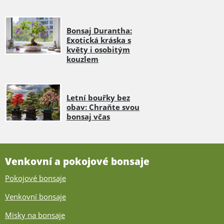
Bonsaj Durantha:
Exotická kráska s
květy i osobitým
kouzlem
Letní bouřky bez
obav: Chraňte svou
bonsaj včas
Venkovní a pokojové bonsaje
Pokojové bonsaje
Venkovní bonsaje
Misky na bonsaje