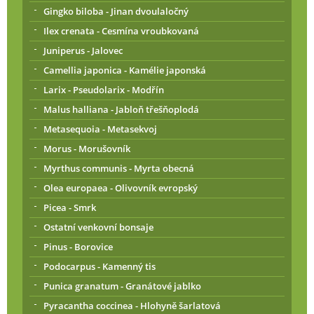
Gingko biloba - Jinan dvoulaločný
Ilex crenata - Cesmína vroubkovaná
Juniperus - Jalovec
Camellia japonica - Kamélie japonská
Larix - Pseudolarix - Modřín
Malus halliana - Jabloň třešňoplodá
Metasequoia - Metasekvoj
Morus - Morušovník
Myrthus communis - Myrta obecná
Olea europaea - Olivovník evropský
Picea - Smrk
Ostatní venkovní bonsaje
Pinus - Borovice
Podocarpus - Kamenný tis
Punica granatum - Granátové jablko
Pyracantha coccinea - Hlohyně šarlatová