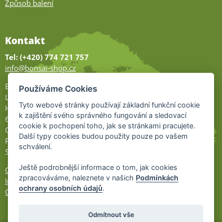
Způsob balení
Kontakt
Tel: (+420) 774 721 757
info@bonsai-shop.cz
Bonsai-shop
Používáme Cookies
Legionářů 2
Tyto webové stránky používají základní funkční cookie
Hodonín
k zajištění svého správného fungování a sledovací
695 01
cookie k pochopení toho, jak se stránkami pracujete.
Otevřeno:
Další typy cookies budou použity pouze po vašem
Po-Pá 9-17
schválení.
So 9-11:30
Ještě podrobnější informace o tom, jak cookies
Ochrana osobních údajů
zpracováváme, naleznete v našich
Podmínkách
Informace UKZÚZ
ochrany osobních údajů
.
Cookies
Odmítnout vše