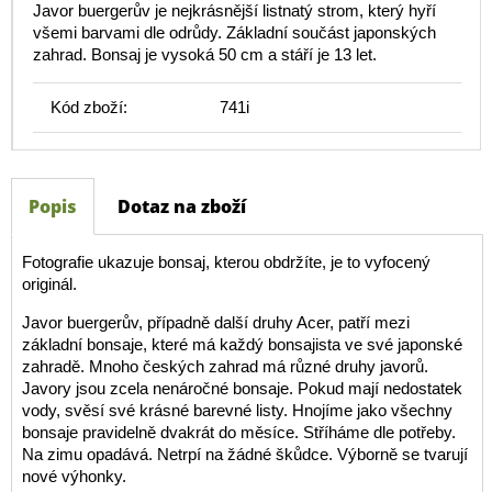
Javor buergerův je nejkrásnější listnatý strom, který hyří
všemi barvami dle odrůdy. Základní součást japonských
zahrad. Bonsaj je vysoká 50 cm a stáří je 13 let.
Kód zboží:
741i
Popis
Dotaz na zboží
Fotografie ukazuje bonsaj, kterou obdržíte, je to vyfocený
originál.
Javor buergerův, případně další druhy Acer, patří mezi
základní bonsaje, které má každý bonsajista ve své japonské
zahradě. Mnoho českých zahrad má různé druhy javorů.
Javory jsou zcela nenáročné bonsaje. Pokud mají nedostatek
vody, svěsí své krásné barevné listy. Hnojíme jako všechny
bonsaje pravidelně dvakrát do měsíce. Stříháme dle potřeby.
Na zimu opadává. Netrpí na žádné škůdce. Výborně se tvarují
nové výhonky.