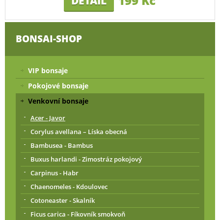
199 Kč
DETAIL
BONSAI-SHOP
VIP bonsaje
Pokojové bonsaje
Venkovní bonsaje
Acer - Javor
Corylus avellana – Líska obecná
Bambusea - Bambus
Buxus harlandi - Zimostráz pokojový
Carpinus - Habr
Chaenomeles - Kdoulovec
Cotoneaster - Skalník
Ficus carica - Fíkovník smokvoň