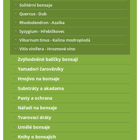
Solitérní bonsaje
Quercus - Dub
Rhododendron - Azalka
Syzygium - Hřebíčkovec
Viburnum tinus - Kalina modroplodá
Vitis vinifera - Hroznové víno
Zvýhodněné balíčky bonsají
Yamadori čarověníky
Hnojivo na bonsaje
Substráty a akadama
Pasty a ochrana
Nářadí na bonsaje
Tvarovací dráty
Umělé bonsaje
Knihy o bonsajích