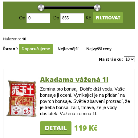
FILTROVAT
Od
Do
Kč
Nalezeno:
10
Řazení:
Doporučujeme
Nejlevnější
Nejvyšší ceny
Na stránku:
Akadama vážená 1l
Zemina pro bonsaj. Dobře drží vodu. Vaše
bonsaje ji ocení. Vynikající je na přidání na
povrch bonsaje. Světlé zbarvení prozradí, že
je třeba bonsai zalít, tmavé, že je vody
dostatek. Vážená zemina 1L.
119 Kč
DETAIL