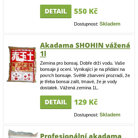
550 Kč
DETAIL
Skladem
Dostupnost:
Akadama SHOHIN vážená
1l
Zemina pro bonsaj. Dobře drží vodu. Vaše
bonsaje ji ocení. Vynikající je na přidání na
povrch bonsaje. Světlé zbarvení prozradí, že
je třeba bonsai zalít, tmavé, že je vody
dostatek. Vážená zemina 1L.
129 Kč
DETAIL
Skladem
Dostupnost:
Profesionální akadama