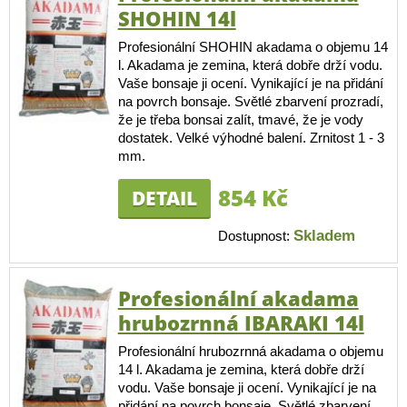
SHOHIN 14l
Profesionální SHOHIN akadama o objemu 14
l. Akadama je zemina, která dobře drží vodu.
Vaše bonsaje ji ocení. Vynikající je na přidání
na povrch bonsaje. Světlé zbarvení prozradí,
že je třeba bonsai zalít, tmavé, že je vody
dostatek. Velké výhodné balení. Zrnitost 1 - 3
mm.
854 Kč
DETAIL
Skladem
Dostupnost:
Profesionální akadama
hrubozrnná IBARAKI 14l
Profesionální hrubozrnná akadama o objemu
14 l. Akadama je zemina, která dobře drží
vodu. Vaše bonsaje ji ocení. Vynikající je na
přidání na povrch bonsaje. Světlé zbarvení