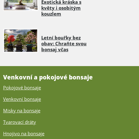
Exotická kráska s
květy i osobitým
kouzlem
Letní bouřky bez
obav: Chraňte svou
bonsaj včas
Venkovní a pokojové bonsaje
Pokojové bonsaje
Venkovní bonsaje
Misky na bonsaje
Tvarovací dráty
Hnojivo na bonsaje