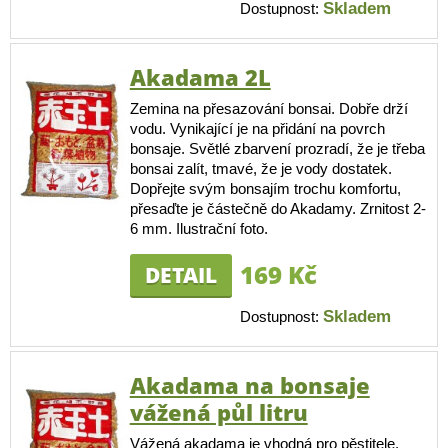
Skladem
Dostupnost:
Akadama 2L
Zemina na přesazování bonsai. Dobře drží
vodu. Vynikající je na přidání na povrch
bonsaje. Světlé zbarvení prozradí, že je třeba
bonsai zalít, tmavé, že je vody dostatek.
Dopřejte svým bonsajím trochu komfortu,
přesaďte je částečně do Akadamy. Zrnitost 2-
6 mm. Ilustrační foto.
169 Kč
DETAIL
Skladem
Dostupnost:
Akadama na bonsaje
vážená půl litru
Vážená akadama je vhodná pro pěstitele,