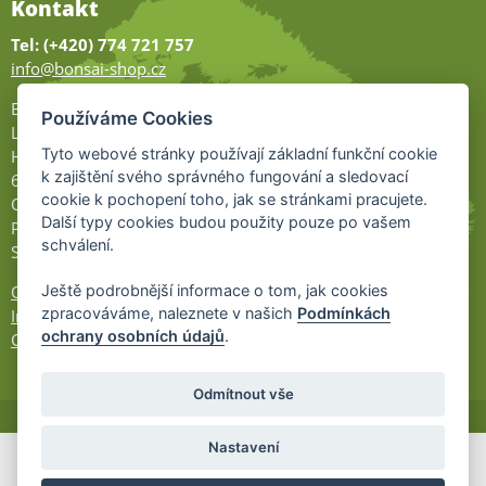
Kontakt
Tel: (+420) 774 721 757
info@bonsai-shop.cz
Bonsai-shop
Používáme Cookies
Legionářů 2
Tyto webové stránky používají základní funkční cookie
Hodonín
k zajištění svého správného fungování a sledovací
695 01
cookie k pochopení toho, jak se stránkami pracujete.
Otevřeno:
Další typy cookies budou použity pouze po vašem
Po-Pá 9-17
schválení.
So 9-11:30
Ochrana osobních údajů
Ještě podrobnější informace o tom, jak cookies
zpracováváme, naleznete v našich
Podmínkách
Informace UKZÚZ
ochrany osobních údajů
.
Cookies
Odmítnout vše
Nastavení