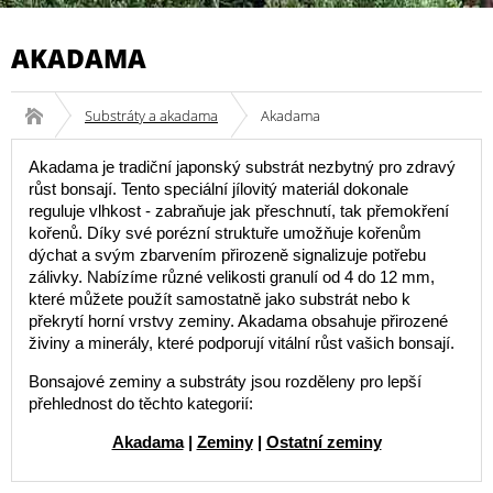
AKADAMA
Substráty a akadama
Akadama
Akadama je tradiční japonský substrát nezbytný pro zdravý
růst bonsají. Tento speciální jílovitý materiál dokonale
reguluje vlhkost - zabraňuje jak přeschnutí, tak přemokření
kořenů. Díky své porézní struktuře umožňuje kořenům
dýchat a svým zbarvením přirozeně signalizuje potřebu
zálivky. Nabízíme různé velikosti granulí od 4 do 12 mm,
které můžete použít samostatně jako substrát nebo k
překrytí horní vrstvy zeminy. Akadama obsahuje přirozené
živiny a minerály, které podporují vitální růst vašich bonsají.
Bonsajové zeminy a substráty jsou rozděleny pro lepší
přehlednost do těchto kategorií:
Akadama
|
Zeminy
|
Ostatní zeminy