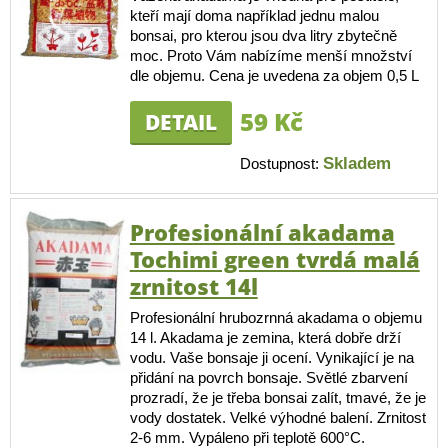
kteří mají doma například jednu malou
bonsai, pro kterou jsou dva litry zbytečně
moc. Proto Vám nabízíme menší množství
dle objemu. Cena je uvedena za objem 0,5 L
59 Kč
DETAIL
Skladem
Dostupnost:
Profesionální akadama
Tochimi green tvrdá malá
zrnitost 14l
Profesionální hrubozrnná akadama o objemu
14 l. Akadama je zemina, která dobře drží
vodu. Vaše bonsaje ji ocení. Vynikající je na
přidání na povrch bonsaje. Světlé zbarvení
prozradí, že je třeba bonsai zalít, tmavé, že je
vody dostatek. Velké výhodné balení. Zrnitost
2-6 mm. Vypáleno při teplotě 600°C.