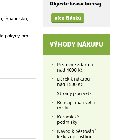
Objevte krásu bonsají
Více článků
a, Španělsko;
te pokyny pro
VÝHODY NÁKUPU
Poštovné zdarma
nad 4000 Kč
Dárek k nákupu
nad 1500 Kč
Stromy jsou větší
Bonsaje mají větší
misku
Keramické
podmisky
Návod k pěstování
ke každé rostlině