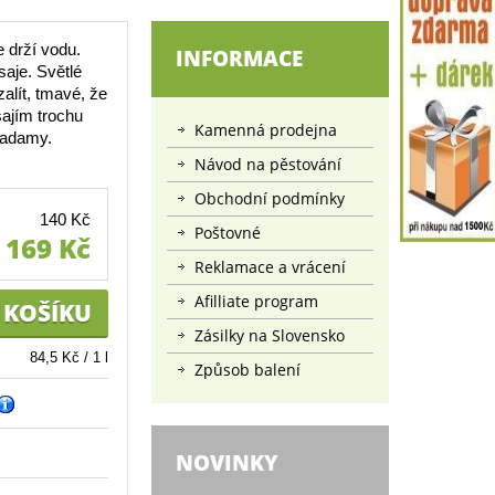
 drží vodu.
INFORMACE
saje. Světlé
zalít, tmavé, že
sajím trochu
Kamenná prodejna
kadamy.
Návod na pěstování
Obchodní podmínky
140 Kč
Poštovné
169 Kč
Reklamace a vrácení
Afilliate program
Zásilky na Slovensko
84,5 Kč / 1 l
Způsob balení
NOVINKY