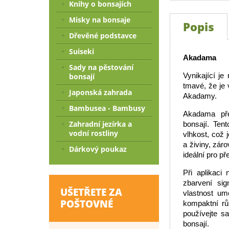
Knihy o bonsajích
Misky na bonsaje
Popis
Dřevěné podstavce
Suiseki
Akadama
Sady na pěstování
Vynikající je
bonsají
tmavé, že je 
Japonská zahrada
Akadamy.
Bambusea - Bambusy
Akadama před
Zahradní jezírka a
bonsají. Ten
vodní rostliny
vlhkost, což 
a živiny, zár
Dárkový poukaz
ideální pro př
Při aplikaci
zbarvení sig
UŠETŘETE ZA
vlastnost um
POŠTOVNÉ
kompaktní růs
používejte s
bonsají.