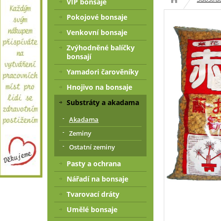
VIP bonsaje
Pokojové bonsaje
Venkovní bonsaje
Zvýhodněné balíčky
bonsají
Yamadori čarověníky
Hnojivo na bonsaje
Substráty a akadama
Akadama
Zeminy
Ostatní zeminy
Pasty a ochrana
Nářadí na bonsaje
Tvarovací dráty
Umělé bonsaje