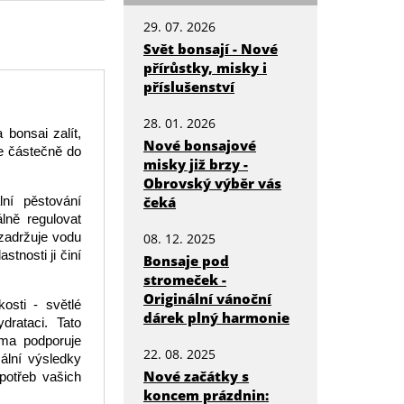
29. 07. 2026
Svět bonsají - Nové
přírůstky, misky i
příslušenství
28. 01. 2026
 bonsai zalít,
Nové bonsajové
je částečně do
misky již brzy -
Obrovský výběr vás
lní pěstování
čeká
lně regulovat
 zadržuje vodu
08. 12. 2025
tnosti ji činí
Bonsaje pod
stromeček -
Originální vánoční
osti - světlé
dárek plný harmonie
drataci. Tato
ama podporuje
22. 08. 2025
mální výsledky
Nové začátky s
potřeb vašich
koncem prázdnin: