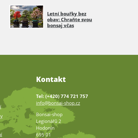
Letní bouřky bez
obav: Chraňte svou
bonsaj včas
Kontakt
Tel: (+420) 774 721 757
info@bonsai-shop.cz
í
Bonsai-shop
ky
Legionářů 2
Hodonín
í
695 01