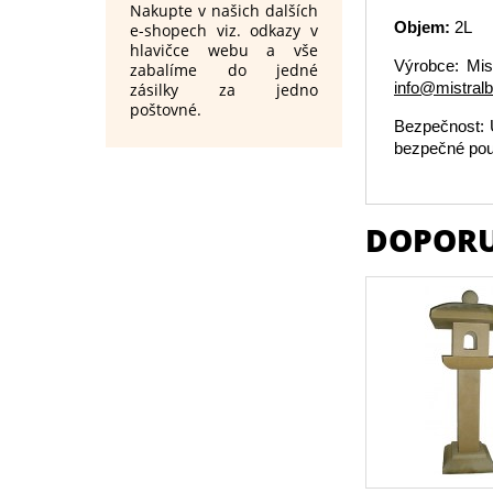
Nakupte v našich dalších
Objem:
2L
e-shopech viz. odkazy v
hlavičce webu a vše
Výrobce: Mis
zabalíme do jedné
info@mistral
zásilky za jedno
poštovné.
Bezpečnost: 
bezpečné použ
DOPORU