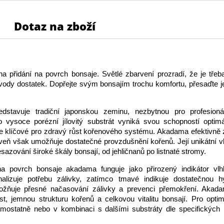
Dotaz na zboží
 na přidání na povrch bonsaje. Světlé zbarvení prozradí, že je třeba
vody dostatek. Dopřejte svým bonsajím trochu komfortu, přesaďte 
stavuje tradiční japonskou zeminu, nezbytnou pro profesioná
to vysoce porézní jílovitý substrát vyniká svou schopností optimá
je klíčové pro zdravý růst kořenového systému. Akadama efektivně
oveň však umožňuje dostatečné provzdušnění kořenů. Její unikátní vlas
esazování široké škály bonsají, od jehličnanů po listnaté stromy.
 na povrch bonsaje akadama funguje jako přirozený indikátor vlhk
nalizuje potřebu zálivky, zatímco tmavé indikuje dostatečnou hy
ožňuje přesné načasování zálivky a prevenci přemokření. Akad
t, jemnou strukturu kořenů a celkovou vitalitu bonsají. Pro opti
amostatně nebo v kombinaci s dalšími substráty dle specifických 