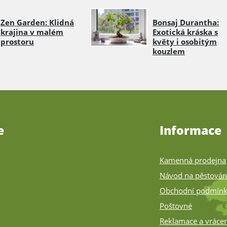
Zen Garden: Klidná
Bonsaj Durantha:
krajina v malém
Exotická kráska s
prostoru
květy i osobitým
kouzlem
e
Informace
Kamenná prodejna
Návod na pěstován
Obchodní podmín
Poštovné
Reklamace a vrácen