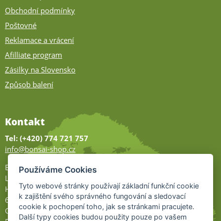
Obchodní podmínky
Poštovné
Reklamace a vrácení
Afilliate program
Zásilky na Slovensko
Způsob balení
Kontakt
Tel: (+420) 774 721 757
info@bonsai-shop.cz
Bonsai-shop
Používáme Cookies
Legionářů 2
Tyto webové stránky používají základní funkční cookie
Hodonín
k zajištění svého správného fungování a sledovací
695 01
cookie k pochopení toho, jak se stránkami pracujete.
Otevřeno:
Další typy cookies budou použity pouze po vašem