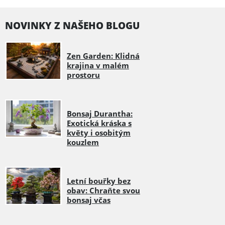
NOVINKY Z NAŠEHO BLOGU
Zen Garden: Klidná
krajina v malém
prostoru
Bonsaj Durantha:
Exotická kráska s
květy i osobitým
kouzlem
Letní bouřky bez
obav: Chraňte svou
bonsaj včas