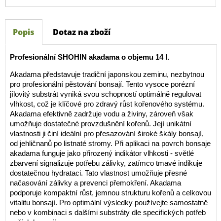
Popis
Dotaz na zboží
Profesionální SHOHIN akadama o objemu 14 l.
Akadama představuje tradiční japonskou zeminu, nezbytnou
pro profesionální pěstování bonsají. Tento vysoce porézní
jílovitý substrát vyniká svou schopností optimálně regulovat
vlhkost, což je klíčové pro zdravý růst kořenového systému.
Akadama efektivně zadržuje vodu a živiny, zároveň však
umožňuje dostatečné provzdušnění kořenů. Její unikátní
vlastnosti ji činí ideální pro přesazování široké škály bonsají,
od jehličnanů po listnaté stromy. Při aplikaci na povrch bonsaje
akadama funguje jako přirozený indikátor vlhkosti - světlé
zbarvení signalizuje potřebu zálivky, zatímco tmavé indikuje
dostatečnou hydrataci. Tato vlastnost umožňuje přesné
načasování zálivky a prevenci přemokření. Akadama
podporuje kompaktní růst, jemnou strukturu kořenů a celkovou
vitalitu bonsají. Pro optimální výsledky používejte samostatně
nebo v kombinaci s dalšími substráty dle specifických potřeb