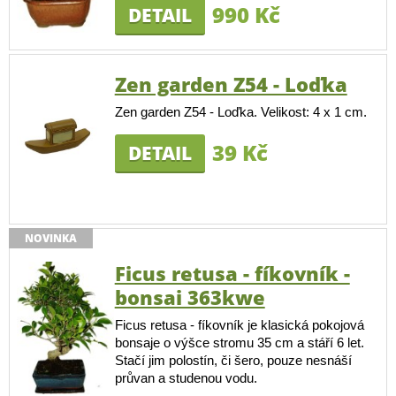
990 Kč
DETAIL
Zen garden Z54 - Loďka
Zen garden Z54 - Loďka. Velikost: 4 x 1 cm.
39 Kč
DETAIL
NOVINKA
Ficus retusa - fíkovník -
bonsai 363kwe
Ficus retusa - fíkovník je klasická pokojová
bonsaje o výšce stromu 35 cm a stáří 6 let.
Stačí jim polostín, či šero, pouze nesnáší
průvan a studenou vodu.