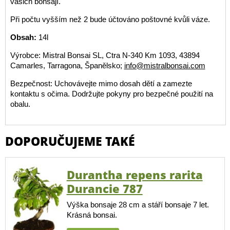
vašich bonsají.
Při počtu vyšším než 2 bude účtováno poštovné kvůli váze.
Obsah:
14l
Výrobce: Mistral Bonsai SL, Ctra N-340 Km 1093, 43894
Camarles, Tarragona, Španělsko;
info@mistralbonsai.com
Bezpečnost: Uchovávejte mimo dosah dětí a zamezte
kontaktu s očima. Dodržujte pokyny pro bezpečné použití na
obalu.
DOPORUČUJEME TAKÉ
Durantha repens rarita
Durancie 787
Výška bonsaje 28 cm a stáří bonsaje 7 let.
Krásná bonsai.