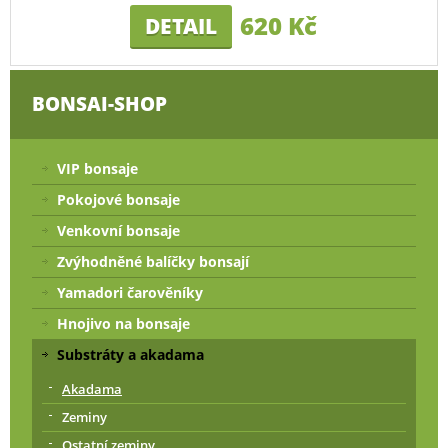
620 Kč
DETAIL
BONSAI-SHOP
VIP bonsaje
Pokojové bonsaje
Venkovní bonsaje
Zvýhodněné balíčky bonsají
Yamadori čarověníky
Hnojivo na bonsaje
Substráty a akadama
Akadama
Zeminy
Ostatní zeminy