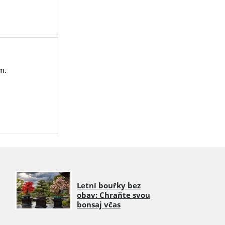
m.
Letní bouřky bez
obav: Chraňte svou
bonsaj včas