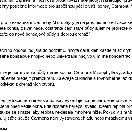
izuálním zájmem a možností produkovat malé plody. Následující pr
chny potřebné informace pro úspěšnou péči o vaši bonsaj Carmonu M
 pro přesazování Carmony Microphylly je na jaře, těsně před začátk
te bonsaj z květináče, odstraňte část staré půdy a jemně prořežte 
aďte do nové bonsajové půdy s dobrou drenáží.
ního období, od jara do podzimu, hnojte čaj fukien každé tři až čtyři
žené bonsajové hnojivo nebo univerzální hnojivo v mírné koncentraci
kmile je horní vrstva půdy mírně suchá. Carmona Microphylla vyžaduj
je důležité předejít přemokření. Zalévejte důkladně a rovnoměrně, až 
odtékat z drenážních otvorů.
kien je tradičně interiérová bonsaj. Vyžaduje hodně přirozeného světla
ěna hned vedle okna, kde dostane nejlepší světlo. Ideální teplota pro j
takže se snažte, aby teplota neklesala mnohem níže. Pokud v zimn
a, ujistěte se, že Carmona není vystavena chladu nebo mrazivému v
moci