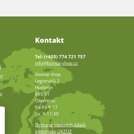
Kontakt
Tel: (+420) 774 721 757
info@bonsai-shop.cz
í
Bonsai-shop
ky
Legionářů 2
Hodonín
í
695 01
Otevřeno:
Po-Pá 9-17
ko
So 9-11:30
Ochrana osobních údajů
Informace UKZÚZ