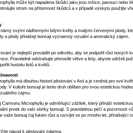
ophylla může být napadena škůdci jako jsou mšice, pavouci nebo šk
ntrolujte strom na přítomnost škůdců a v případě výskytu použijte v
y
 známý svými nádhernými bílými květy a malými červenými plody, kte
ty a plody přinášejí bonsaji významný vizuální a aromatický zájem.
arování je nejlepší provádět po odkvětu, aby se podpořil růst nových k
oce. Pravidelně odstraňujte přerostlé větve a listy, abyste udrželi p
ořili hustotu listů a květů.
jímavosti
phylla má dlouhou historii pěstování v Asii a je ceněná pro své květ
ody. V kultuře bonsají je tento druh oblíben pro svou estetickou hod
izuálního zájmu.
 Carmonu Microphyllu je odměňující zážitek, který přináší esteticko
uální prvek do vaší sbírky bonsají. S pravidelnou péčí a pozorností vů
 vaše bonsaj čaj fukien růst a rozvíjet se po mnoho let, přinášející r
ržíte návod k pěstování zdarma.