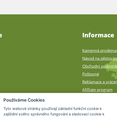
e
Informace
Kamenná prodejna
Návod na pěstován
Obchodní podmín
Poštovné
Reklamace a vrácen
Afilliate program
Zásilky na Slovens
Používáme Cookies
Způsob balení
Tyto webové stránky používají základní funkční cookie k
zajištění svého správného fungování a sledovací cookie k