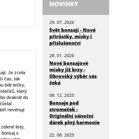
NOVINKY
29. 07. 2026
Svět bonsají - Nové
přírůstky, misky i
příslušenství
28. 01. 2026
Nové bonsajové
misky již brzy -
ají. Je zcela
Obrovský výběr vás
í čas, tak
čeká
u bílé tečky,
ístečků, který
08. 12. 2025
nebo dvakrát do
Bonsaje pod
zůstal
stromeček -
teří nevěnují
Originální vánoční
dárek plný harmonie
zelené listy,
í bonsaj s
22. 08. 2025