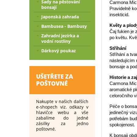
Sady na pěstování
Carmona Micr
bonsají
Pravidelně ko
insekticid.
Japonská zahrada
Květy a plod
Bambusea - Bambusy
Čaj fukien je
Zahradní jezírka a
po květu. Kvě
vodní rostliny
Stříhání
Dárkový poukaz
Stříhání a tv
následujícím r
bonsaje a podp
UŠETŘETE ZA
Historie a za
POŠTOVNÉ
Carmona Micro
aromatické pl
celoročního v
Nakupte v našich dalších
Péče o bonsaj
e-shopech viz. odkazy v
hlavičce webu a vše
jedinečný viz
zabalíme do jedné
potřebám bude
zásilky za jedno
spokojenost.
poštovné.
K bonsaji obd