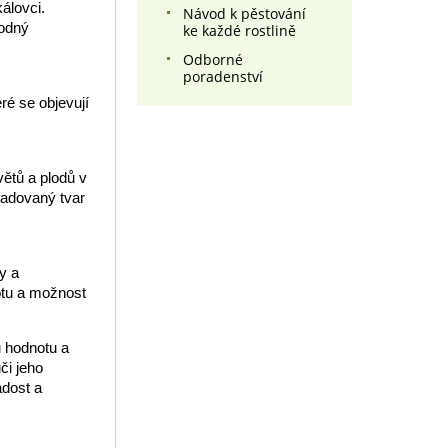
álovci.
Návod k pěstování
hodný
ke každé rostlině
Odborné
poradenství
ré se objevují
větů a plodů v
ožadovaný tvar
y a
notu a možnost
u hodnotu a
či jeho
adost a