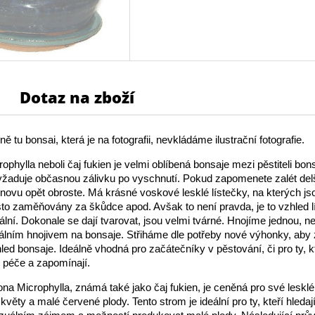
Dotaz na zboží
ě tu bonsai, která je na fotografii, nevkládáme ilustrační fotografie.
phylla neboli čaj fukien je velmi oblíbená bonsaje mezi pěstiteli bons
žaduje občasnou zálivku po vyschnutí. Pokud zapomenete zalét delš
 znovu opět obroste. Má krásné voskové lesklé lístečky, na kterých jso
sto zaměňovány za škůdce apod. Avšak to není pravda, je to vzhled l
nální. Dokonale se dají tvarovat, jsou velmi tvárné. Hnojíme jednou, 
lním hnojivem na bonsaje. Střiháme dle potřeby nové výhonky, aby 
ed bonsaje. Ideálně vhodná pro začátečníky v pěstování, či pro ty, k
k péče a zapomínají.
a Microphylla, známá také jako čaj fukien, je ceněná pro své lesklé 
é květy a malé červené plody. Tento strom je ideální pro ty, kteří hledaj