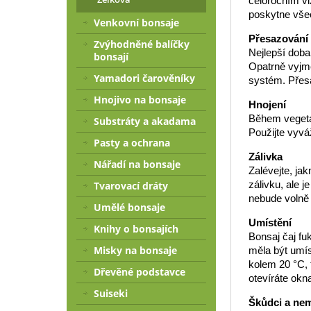
celoročním v
poskytne vše
Venkovní bonsaje
Přesazování
Zvýhodněné balíčky
Nejlepší doba
bonsají
Opatrně vyjmě
Yamadori čarověníky
systém. Přes
Hnojivo na bonsaje
Hnojení
Během vegetač
Substráty a akadama
Použijte vyvá
Pasty a ochrana
Zálivka
Nářadí na bonsaje
Zalévejte, ja
zálivku, ale 
Tvarovací dráty
nebude volně 
Umělé bonsaje
Umístění
Knihy o bonsajích
Bonsaj čaj fu
Misky na bonsaje
měla být umíst
kolem 20 °C, 
Dřevěné podstavce
otevíráte okn
Suiseki
Škůdci a ne