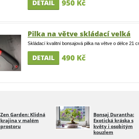
950 Kč
DETAIL
Pilka na větve skládací velká
Skládací kvalitní bonsajová pilka na větve o délce 21 c
490 Kč
DETAIL
Zen Garden: Klidná
Bonsaj Durantha:
krajina v malém
Exotická kráska s
prostoru
květy i osobitým
kouzlem