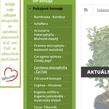
VIP bonsaje
Pokojové bonsaje
Pokojov
Bambusea - Bambus
Scheflera
Araucaria
Heterophylla -
Blahočet ztepilý
Premna microphyla –
Kozlovoň malolistá
Caragona spinosa -
Čínský pepř
Carmona microphylla
AKTUÁL
- Čaj fuki
Citrusové bonsaje
Cuphea - Hlazenec
Eugenia uniflora -
Eugenie jednokvětá -
Australská třešeň
Ficus - Fíkovník