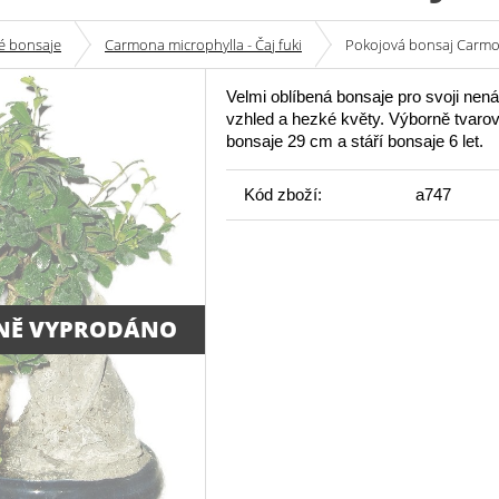
é bonsaje
Carmona microphylla - Čaj fuki
Pokojová bonsaj Carmona
Velmi oblíbená bonsaje pro svoji nen
vzhled a hezké květy. Výborně tvaro
bonsaje 29 cm a stáří bonsaje 6 let.
Kód zboží:
a747
NĚ VYPRODÁNO