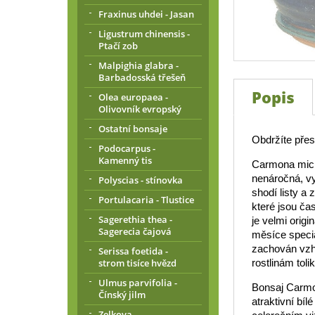
Fraxinus uhdei - Jasan
Ligustrum chinensis -
Ptačí zob
Malpighia glabra -
Barbadosská třešeň
Popis
Olea europaea -
Olivovník evropský
Ostatní bonsaje
Obdržíte přesn
Podocarpus -
Kamenný tis
Carmona micro
nenáročná, vy
Polyscias - stínovka
shodí listy a
Portulacaria - Tlustice
které jsou ča
Sagerethia thea -
je velmi origi
Sagerecia čajová
měsíce speciá
zachován vzhl
Serissa foetida -
strom tisíce hvězd
rostlinám toli
Ulmus parvifolia -
Bonsaj Carmon
Čínský jilm
atraktivní bíl
Zelkova