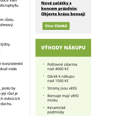
ůvodce vám
Nové začátky s
icrophyllu.
koncem prázdnin:
Objevte krásu bonsají
em růstu.
kořenový
Více článků
 týdny.
VÝHODY NÁKUPU
.
e konzistentní
Poštovné zdarma
nad 4000 Kč
dokud voda
Dárek k nákupu
nad 1500 Kč
Stromy jsou větší
, proto by
ejí růst je
Bonsaje mají větší
ích měsících
misku
zduchu.
Keramické
podmisky