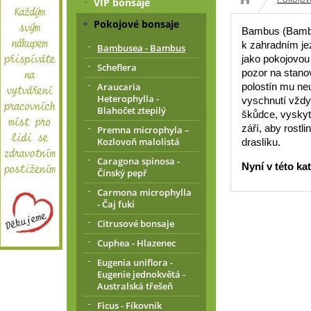
VIP bonsaje
Pokojové bonsaje
Bambus (Bambus
k zahradním je
Bambusea - Bambus
jako pokojovou 
Scheflera
pozor na stanov
Araucaria
polostín mu ne
Heterophylla -
vyschnutí vždy
Blahočet ztepilý
škůdce, vyskyt
září, aby rost
Premna microphyla –
Kozlovoň malolistá
draslíku.
Caragona spinosa -
Nyní v této ka
Čínský pepř
Carmona microphylla
- Čaj fuki
Citrusové bonsaje
Cuphea - Hlazenec
Eugenia uniflora -
Eugenie jednokvětá -
Australská třešeň
Ficus - Fíkovník