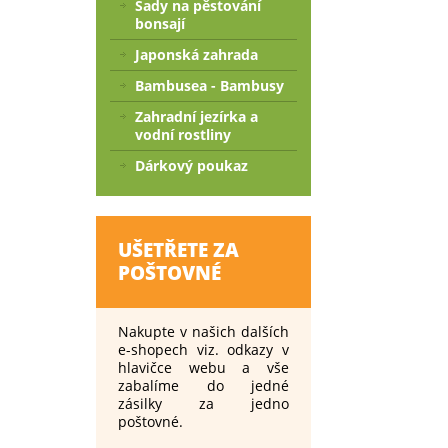
Sady na pěstování
bonsají
Japonská zahrada
Bambusea - Bambusy
Zahradní jezírka a
vodní rostliny
Dárkový poukaz
UŠETŘETE ZA
POŠTOVNÉ
Nakupte v našich dalších
e-shopech viz. odkazy v
hlavičce webu a vše
zabalíme do jedné
zásilky za jedno
poštovné.