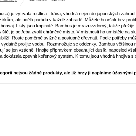
a) je vytrvalá rostlina - tráva, vhodná nejen do japonských zahrad
zírkům, ale udělá parádu v každé zahradě. Můžete ho však bez prob
bonsaj. Listy jsou kopinaté. Bambus je mrazuvzdorný, takže přežije 
iště, je potřeba zvolit chráněné místo. V místnosti ho umístěte na sl
ublíží. Roste poměrně svižně a postupně dřevnatí. Podle potřeby můž
 vydatně prolijte vodou. Rozmnožuje se oddenky. Bambus většinou n
ují se jen vzácně. Hnojte přípravkem obsahující dusík, naposled vš
lina dokázala zpevnit kořenový systém. K tomu jsou vhodná hnojiva 
tegorii nejsou žádné produkty, ale již brzy ji naplníme úžasnými 