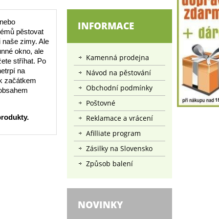
 nebo
INFORMACE
lémů pěstovat
i naše zimy. Ale
unné okno, ale
Kamenná prodejna
ete stříhat. Po
etrpí na
Návod na pěstování
ak začátkem
Obchodní podmínky
s obsahem
Poštovné
produkty.
Reklamace a vrácení
Afilliate program
Zásilky na Slovensko
Způsob balení
NOVINKY