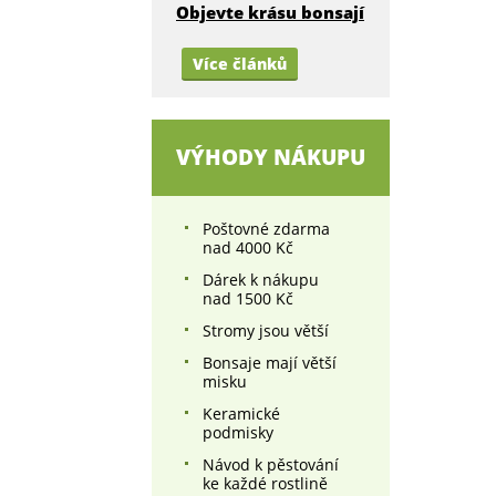
Objevte krásu bonsají
Více článků
VÝHODY NÁKUPU
Poštovné zdarma
nad 4000 Kč
Dárek k nákupu
nad 1500 Kč
Stromy jsou větší
Bonsaje mají větší
misku
Keramické
podmisky
Návod k pěstování
ke každé rostlině