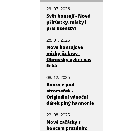
29. 07. 2026
Svět bonsají - Nové
přírůstky, misky i
příslušenství
28. 01. 2026
Nové bonsajové
misky již brzy -
Obrovský výběr vás
čeká
08. 12. 2025
Bonsaje pod
stromeček -
Originální vánoční
dárek plný harmonie
22. 08. 2025
Nové začátky s
koncem prázdnin: