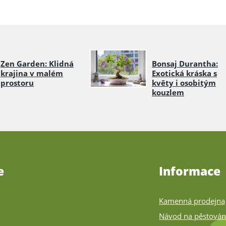
Zen Garden: Klidná
Bonsaj Durantha:
krajina v malém
Exotická kráska s
prostoru
květy i osobitým
kouzlem
e
Informace
Kamenná prodejna
Návod na pěstován