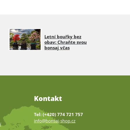
Letní bouřky bez
obav: Chraňte svou
bonsaj včas
Kontakt
Tel: (+420) 774 721 757
info@bonsai-shop.cz
í