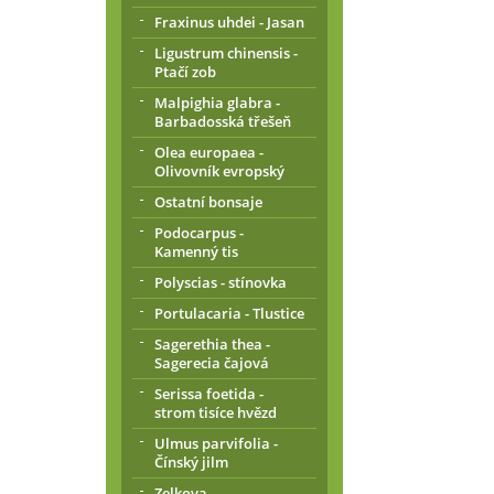
Fraxinus uhdei - Jasan
Ligustrum chinensis -
Ptačí zob
Malpighia glabra -
Barbadosská třešeň
Olea europaea -
Olivovník evropský
Ostatní bonsaje
Podocarpus -
Kamenný tis
Polyscias - stínovka
Portulacaria - Tlustice
Sagerethia thea -
Sagerecia čajová
Serissa foetida -
strom tisíce hvězd
Ulmus parvifolia -
Čínský jilm
Zelkova