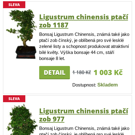
SLEVA
Ligustrum chinensis ptačí
zob 1187
Bonsaj Ligustrum Chinensis, známá také jako
ptačí zob čínský, je oblíbená pro své lesklé
zelené listy a schopnost produkovat atraktivní
bílé květy. Výška bonsaje 44 cm, stáří
bonsaje 8 let.
1 003 Kč
DETAIL
1 180 Kč
Skladem
Dostupnost:
SLEVA
Ligustrum chinensis ptačí
zob 977
Bonsaj Ligustrum Chinensis, známá také jako
ptačí zob čínský, je oblíbená pro své lesklé