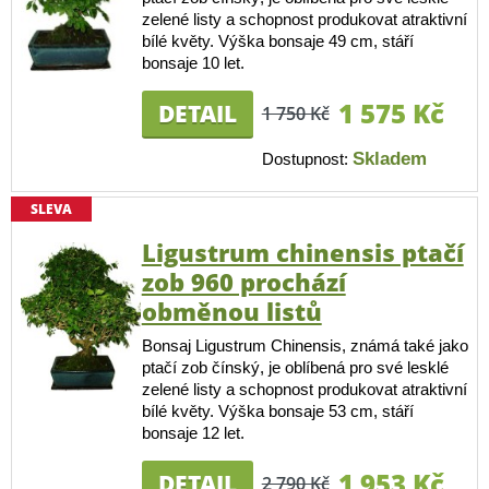
zelené listy a schopnost produkovat atraktivní
bílé květy. Výška bonsaje 49 cm, stáří
bonsaje 10 let.
1 575 Kč
DETAIL
1 750 Kč
Skladem
Dostupnost:
SLEVA
Ligustrum chinensis ptačí
zob 960 prochází
obměnou listů
Bonsaj Ligustrum Chinensis, známá také jako
ptačí zob čínský, je oblíbená pro své lesklé
zelené listy a schopnost produkovat atraktivní
bílé květy. Výška bonsaje 53 cm, stáří
bonsaje 12 let.
1 953 Kč
DETAIL
2 790 Kč