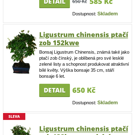
585 Kč
DETAIL
650 Kč
Skladem
Dostupnost:
Ligustrum chinensis ptačí
zob 152kwe
Bonsaj Ligustrum Chinensis, známá také jako
ptačí zob čínský, je oblíbená pro své lesklé
zelené listy a schopnost produkovat atraktivní
bílé květy. Výška bonsaje 35 cm, stáří
bonsaje 6 let.
650 Kč
DETAIL
Skladem
Dostupnost:
SLEVA
Ligustrum chinensis ptačí