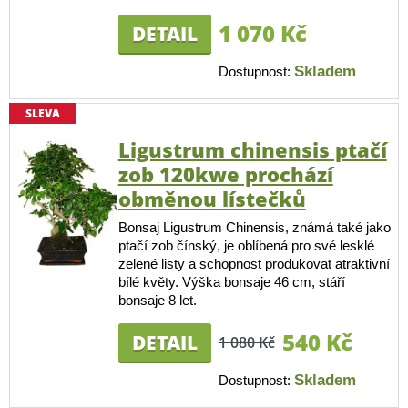
1 070 Kč
DETAIL
Skladem
Dostupnost:
SLEVA
Ligustrum chinensis ptačí
zob 120kwe prochází
obměnou lístečků
Bonsaj Ligustrum Chinensis, známá také jako
ptačí zob čínský, je oblíbená pro své lesklé
zelené listy a schopnost produkovat atraktivní
bílé květy. Výška bonsaje 46 cm, stáří
bonsaje 8 let.
540 Kč
DETAIL
1 080 Kč
Skladem
Dostupnost: