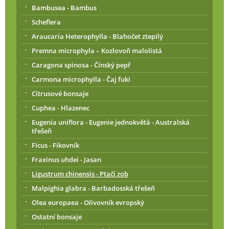
Bambusea - Bambus
Scheflera
Araucaria Heterophylla - Blahočet ztepilý
Premna microphyla – Kozlovoň malolistá
Caragona spinosa - Čínský pepř
Carmona microphylla - Čaj fuki
Citrusové bonsaje
Cuphea - Hlazenec
Eugenia uniflora - Eugenie jednokvětá - Australská
třešeň
Ficus - Fíkovník
Fraxinus uhdei - Jasan
Ligustrum chinensis - Ptačí zob
Malpighia glabra - Barbadosská třešeň
Olea europaea - Olivovník evropský
Ostatní bonsaje