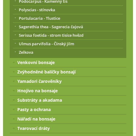
Podocarpus - Kamenný tis
Polyscias - stínovka
Portulacaria - Tlustice
Sagerethia thea - Sagerecia čajová
Serissa foetida - strom tisíce hvězd
Ulmus parvifolia - Čínský jilm
Zelkova
Venkovní bonsaje
Zvýhodněné balíčky bonsají
Yamadori čarověníky
Hnojivo na bonsaje
Substráty a akadama
Pasty a ochrana
Nářadí na bonsaje
Tvarovací dráty