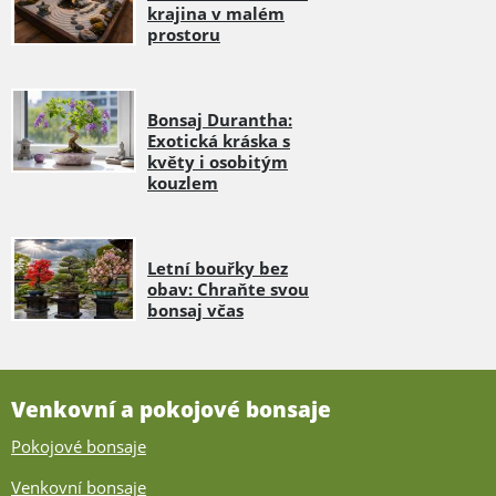
krajina v malém
prostoru
Bonsaj Durantha:
Exotická kráska s
květy i osobitým
kouzlem
Letní bouřky bez
obav: Chraňte svou
bonsaj včas
Venkovní a pokojové bonsaje
Pokojové bonsaje
Venkovní bonsaje