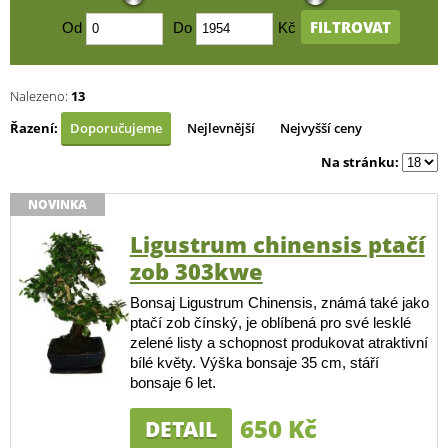
FILTROVAT
Od
Do
Kč
Nalezeno:
13
Řazení:
Doporučujeme
Nejlevnější
Nejvyšší ceny
Na stránku:
NOVINKA
Ligustrum chinensis ptačí
zob 303kwe
Bonsaj Ligustrum Chinensis, známá také jako
ptačí zob čínský, je oblíbená pro své lesklé
zelené listy a schopnost produkovat atraktivní
bílé květy. Výška bonsaje 35 cm, stáří
bonsaje 6 let.
650 Kč
DETAIL