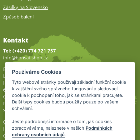
Zásilky na Slovensko
Způsob balení
Kontakt
Tel: (+420) 774 721 757
info@bonsai-shop.cz
Bonsai-shop
Používáme Cookies
Legionářů 2
Tyto webové stránky používají základní funkční cookie
Hodonín
k zajištění svého správného fungování a sledovací
695 01
cookie k pochopení toho, jak se stránkami pracujete.
Otevřeno:
Další typy cookies budou použity pouze po vašem
Po-Pá 9-17
schválení.
So 9-11:30
Ochrana osobních údajů
Ještě podrobnější informace o tom, jak cookies
zpracováváme, naleznete v našich
Podmínkách
Informace UKZÚZ
ochrany osobních údajů
.
Cookies