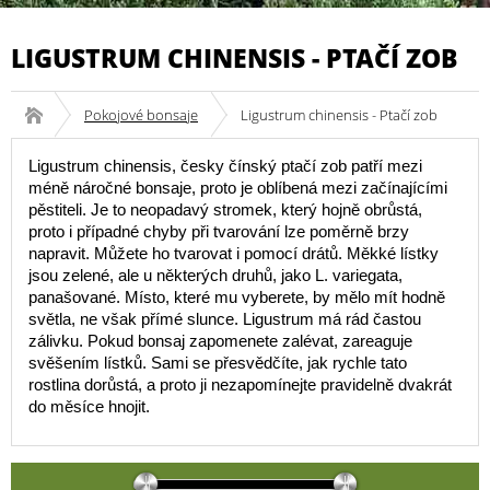
LIGUSTRUM CHINENSIS - PTAČÍ ZOB
Pokojové bonsaje
Ligustrum chinensis - Ptačí zob
Ligustrum chinensis, česky čínský ptačí zob patří mezi
méně náročné bonsaje, proto je oblíbená mezi začínajícími
pěstiteli. Je to neopadavý stromek, který hojně obrůstá,
proto i případné chyby při tvarování lze poměrně brzy
napravit. Můžete ho tvarovat i pomocí drátů. Měkké lístky
jsou zelené, ale u některých druhů, jako L. variegata,
panašované. Místo, které mu vyberete, by mělo mít hodně
světla, ne však přímé slunce. Ligustrum má rád častou
zálivku. Pokud bonsaj zapomenete zalévat, zareaguje
svěšením lístků. Sami se přesvědčíte, jak rychle tato
rostlina dorůstá, a proto ji nezapomínejte pravidelně dvakrát
do měsíce hnojit.