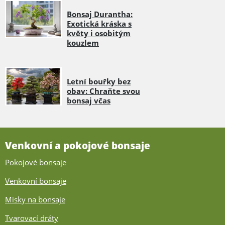
Bonsaj Durantha:
Exotická kráska s
květy i osobitým
kouzlem
Letní bouřky bez
obav: Chraňte svou
bonsaj včas
Venkovní a pokojové bonsaje
Pokojové bonsaje
Venkovní bonsaje
Misky na bonsaje
Tvarovací dráty