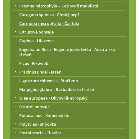
Premna microphyla – Kozlovoň malolistá
Caragona spinosa - Čínský pepř
Carmona microphylla - Čaj fuki
Citrusové bonsaje
Cuphea - Hlazenec
Eugenia uniflora - Eugenie jednokvětá - Australská
třešeň
Ficus - Fíkovník
Fraxinus uhdei - Jasan
Ligustrum chinensis - Ptačí zob
Malpighia glabra - Barbadosská třešeň
Olea europaea - Olivovník evropský
Ostatní bonsaje
Podocarpus - Kamenný tis
Polyscias - stínovka
Portulacaria - Tlustice