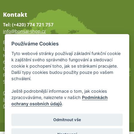
Kontakt
Tel: (+420) 774 721 757
info@bonsai-shop.cz
Bonsai-shop
Používáme Cookies
Legionářů 2
Tyto webové stránky používají základní funkční cookie
Hodonín
k zajištění svého správného fungování a sledovací
695 01
cookie k pochopení toho, jak se stránkami pracujete.
Otevřeno:
Další typy cookies budou použity pouze po vašem
Po-Pá 9-17
schválení.
So 9-11:30
Ještě podrobnější informace o tom, jak cookies
Ochrana osobních údajů
zpracováváme, naleznete v našich
Podmínkách
Informace UKZÚZ
ochrany osobních údajů
.
Cookies
Odmítnout vše