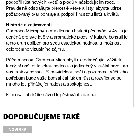
podpořil růst nových květů a plodů v následujícím roce.
Pravidelně odstraňujte přerostlé větve a listy, abyste udrželi
požadovaný tvar bonsaje a podpořili hustotu listů a květů.
Historie a zajímavosti
Carmona Microphylla má dlouhou historii pěstování v Asii a je
ceněná pro své květy a aromatické plody. V kultuře bonsají je
tento druh oblíben pro svou estetickou hodnotu a možnost
celoročního vizuálního zájmu.
Péče o bonsaj Carmonu Microphyllu je odměňující zážitek,
který přináší estetickou hodnotu a jedinečný vizuální prvek do
vaší sbírky bonsají. S pravidelnou péčí a pozorností vůči jeho
potřebám bude vaše bonsaj čaj fukien růst a rozvíjet se po
mnoho let, přinášející radost a spokojenost.
K bonsaji obdržíte návod k pěstování zdarma.
DOPORUČUJEME TAKÉ
NOVINKA