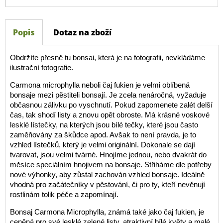
Popis
Dotaz na zboží
Obdržíte přesně tu bonsai, která je na fotografii, nevkládáme
ilustrační fotografie.
Carmona microphylla neboli čaj fukien je velmi oblíbená
bonsaje mezi pěstiteli bonsají. Je zcela nenáročná, vyžaduje
občasnou zálivku po vyschnutí. Pokud zapomenete zalét delší
čas, tak shodí listy a znovu opět obroste. Má krásné voskové
lesklé lístečky, na kterých jsou bílé tečky, které jsou často
zaměňovány za škůdce apod. Avšak to není pravda, je to
vzhled lístečků, který je velmi originální. Dokonale se dají
tvarovat, jsou velmi tvárné. Hnojíme jednou, nebo dvakrát do
měsíce speciálním hnojivem na bonsaje. Střiháme dle potřeby
nové výhonky, aby zůstal zachován vzhled bonsaje. Ideálně
vhodná pro začátečníky v pěstování, či pro ty, kteří nevěnují
rostlinám tolik péče a zapomínají.
Bonsaj Carmona Microphylla, známá také jako čaj fukien, je
ceněná pro své lesklé zelené listy, atraktivní bílé květy a malé