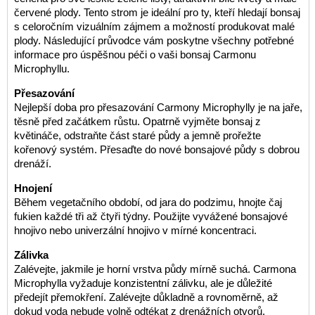
červené plody. Tento strom je ideální pro ty, kteří hledají bonsaj
s celoročním vizuálním zájmem a možností produkovat malé
plody. Následující průvodce vám poskytne všechny potřebné
informace pro úspěšnou péči o vaši bonsaj Carmonu
Microphyllu.
Přesazování
Nejlepší doba pro přesazování Carmony Microphylly je na jaře,
těsně před začátkem růstu. Opatrně vyjměte bonsaj z
květináče, odstraňte část staré půdy a jemně prořežte
kořenový systém. Přesaďte do nové bonsajové půdy s dobrou
drenáží.
Hnojení
Během vegetačního období, od jara do podzimu, hnojte čaj
fukien každé tři až čtyři týdny. Použijte vyvážené bonsajové
hnojivo nebo univerzální hnojivo v mírné koncentraci.
Zálivka
Zalévejte, jakmile je horní vrstva půdy mírně suchá. Carmona
Microphylla vyžaduje konzistentní zálivku, ale je důležité
předejít přemokření. Zalévejte důkladně a rovnoměrně, až
dokud voda nebude volně odtékat z drenážních otvorů.