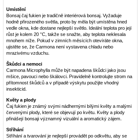
Umístění
Bonsaj čaj fukien je tradičně interiérová bonsaj. Vyžaduje
hodně přirozeného světla, proto by měla být umístěna hned
vedle okna, kde dostane nejlepší světlo. Ideální teplota pro její
růst je kolem 20 °C, takže se snažte, aby teplota neklesala
mnohem níže. Pokud v zimních měsících otevíráte okna,
ujistěte se, že Carmona není vystavena chladu nebo
mrazivému vzduchu.
Škůdci a nemoci
Carmona Microphylla může být napadena škůdci jako jsou
mšice, pavouci nebo škálovci. Pravidelně kontrolujte strom na
přítomnost škůdců a v případě výskytu použijte vhodný
insekticid.
Květy a plody
Čaj fukien je známý svými nádhernými bílými květy a malými
červenými plody, které se objevují po květu. Květy a plody
přinášejí bonsaji významný vizuální a aromatický zájem.
Stříhání
Stříhání a tvarování je nejlepší provádět po odkvětu, aby se