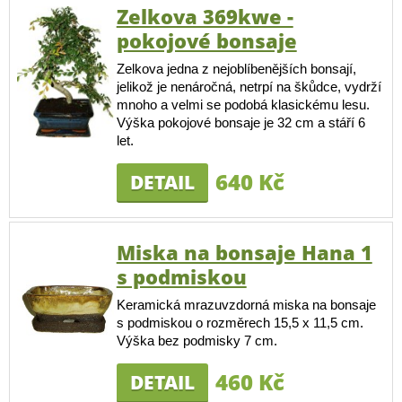
Zelkova 369kwe -
pokojové bonsaje
Zelkova jedna z nejoblíbenějších bonsají,
jelikož je nenáročná, netrpí na škůdce, vydrží
mnoho a velmi se podobá klasickému lesu.
Výška pokojové bonsaje je 32 cm a stáří 6
let.
640 Kč
DETAIL
Miska na bonsaje Hana 1
s podmiskou
Keramická mrazuvzdorná miska na bonsaje
s podmiskou o rozměrech 15,5 x 11,5 cm.
Výška bez podmisky 7 cm.
460 Kč
DETAIL