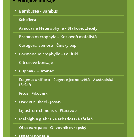
Pokojové bonsaje
Bambusea - Bambus
Scheflera
Araucaria Heterophylla - Blahočet ztepilý
Premna microphyla – Kozlovoň malolistá
Caragona spinosa - Čínský pepř
Carmona microphylla - Čaj fuki
Citrusové bonsaje
Cuphea - Hlazenec
Eugenia uniflora - Eugenie jednokvětá - Australská
třešeň
Ficus - Fíkovník
Fraxinus uhdei - Jasan
Ligustrum chinensis - Ptačí zob
Malpighia glabra - Barbadosská třešeň
Olea europaea - Olivovník evropský
Ostatní bonsaje