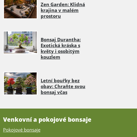
Zen Garden: Klidná
krajina v malém
prostoru
Bonsaj Durantha:
Exotická kráska s
květy i osobitým
kouzlem
Letní bouřky bez
obav: Chraňte svou
bonsaj včas
Venkovní a pokojové bonsaje
Pokojové bonsaje