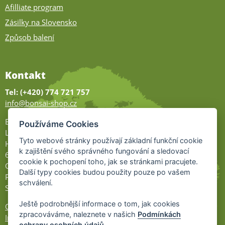
Afilliate program
Zásilky na Slovensko
Způsob balení
Kontakt
Tel: (+420) 774 721 757
info@bonsai-shop.cz
Bonsai-shop
Používáme Cookies
Legionářů 2
Tyto webové stránky používají základní funkční cookie
Hodonín
k zajištění svého správného fungování a sledovací
695 01
cookie k pochopení toho, jak se stránkami pracujete.
Otevřeno:
Další typy cookies budou použity pouze po vašem
Po-Pá 9-17
schválení.
So 9-11:30
Ještě podrobnější informace o tom, jak cookies
Ochrana osobních údajů
zpracováváme, naleznete v našich
Podmínkách
Informace UKZÚZ
ochrany osobních údajů
.