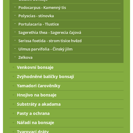
Podocarpus - Kamenný tis
Polyscias - stínovka
Portulacaria - Tlustice
Sagerethia thea - Sagerecia čajová
Serissa foetida - strom tisíce hvězd
Ulmus parvifolia - Čínský jilm
Zelkova
Venkovní bonsaje
Zvýhodněné balíčky bonsají
Yamadori čarověníky
Hnojivo na bonsaje
Substráty a akadama
Pasty a ochrana
Nářadí na bonsaje
Tvarovací dráty