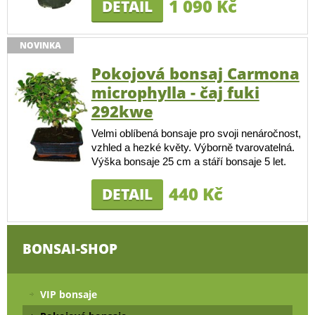
1 090 Kč
DETAIL
NOVINKA
Pokojová bonsaj Carmona
microphylla - čaj fuki
292kwe
Velmi oblíbená bonsaje pro svoji nenáročnost,
vzhled a hezké květy. Výborně tvarovatelná.
Výška bonsaje 25 cm a stáří bonsaje 5 let.
440 Kč
DETAIL
BONSAI-SHOP
VIP bonsaje