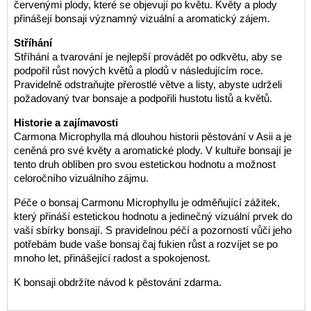
červenými plody, které se objevují po květu. Květy a plody
přinášejí bonsaji významný vizuální a aromatický zájem.
Stříhání
Stříhání a tvarování je nejlepší provádět po odkvětu, aby se
podpořil růst nových květů a plodů v následujícím roce.
Pravidelně odstraňujte přerostlé větve a listy, abyste udrželi
požadovaný tvar bonsaje a podpořili hustotu listů a květů.
Historie a zajímavosti
Carmona Microphylla má dlouhou historii pěstování v Asii a je
ceněná pro své květy a aromatické plody. V kultuře bonsají je
tento druh oblíben pro svou estetickou hodnotu a možnost
celoročního vizuálního zájmu.
Péče o bonsaj Carmonu Microphyllu je odměňující zážitek,
který přináší estetickou hodnotu a jedinečný vizuální prvek do
vaší sbírky bonsají. S pravidelnou péčí a pozorností vůči jeho
potřebám bude vaše bonsaj čaj fukien růst a rozvíjet se po
mnoho let, přinášející radost a spokojenost.
K bonsaji obdržíte návod k pěstování zdarma.