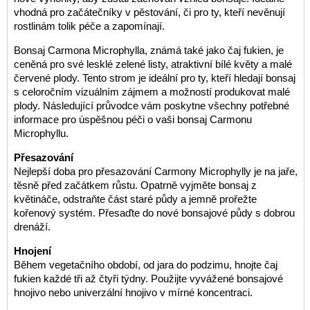
vhodná pro začátečníky v pěstování, či pro ty, kteří nevěnují
rostlinám tolik péče a zapomínají.
Bonsaj Carmona Microphylla, známá také jako čaj fukien, je
ceněná pro své lesklé zelené listy, atraktivní bílé květy a malé
červené plody. Tento strom je ideální pro ty, kteří hledají bonsaj
s celoročním vizuálním zájmem a možností produkovat malé
plody. Následující průvodce vám poskytne všechny potřebné
informace pro úspěšnou péči o vaši bonsaj Carmonu
Microphyllu.
Přesazování
Nejlepší doba pro přesazování Carmony Microphylly je na jaře,
těsně před začátkem růstu. Opatrně vyjměte bonsaj z
květináče, odstraňte část staré půdy a jemně prořežte
kořenový systém. Přesaďte do nové bonsajové půdy s dobrou
drenáží.
Hnojení
Během vegetačního období, od jara do podzimu, hnojte čaj
fukien každé tři až čtyři týdny. Použijte vyvážené bonsajové
hnojivo nebo univerzální hnojivo v mírné koncentraci.