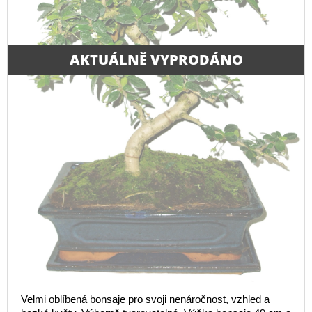
AKTUÁLNĚ VYPRODÁNO
Velmi oblíbená bonsaje pro svoji nenáročnost, vzhled a