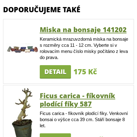
DOPORUČUJEME TAKÉ
Miska na bonsaje 141202
Keramická mrazuvzdorná miska na bonsaje
s rozměry cca 11 - 12 cm. Vyberte si v
rolovacím menu číslo misky počítáno z leva
do prava.
175 Kč
DETAIL
Ficus carica - fíkovník
plodící fíky 587
Ficus carica - fíkovník plodící fíky. Venkovní
bonsai o výšce cca 39 cm. Stáří bonsaje 8
let.