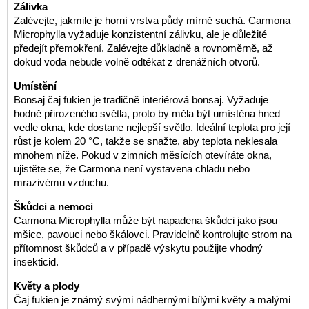
Zálivka
Zalévejte, jakmile je horní vrstva půdy mírně suchá. Carmona
Microphylla vyžaduje konzistentní zálivku, ale je důležité
předejít přemokření. Zalévejte důkladně a rovnoměrně, až
dokud voda nebude volně odtékat z drenážních otvorů.
Umístění
Bonsaj čaj fukien je tradičně interiérová bonsaj. Vyžaduje
hodně přirozeného světla, proto by měla být umístěna hned
vedle okna, kde dostane nejlepší světlo. Ideální teplota pro její
růst je kolem 20 °C, takže se snažte, aby teplota neklesala
mnohem níže. Pokud v zimních měsících otevíráte okna,
ujistěte se, že Carmona není vystavena chladu nebo
mrazivému vzduchu.
Škůdci a nemoci
Carmona Microphylla může být napadena škůdci jako jsou
mšice, pavouci nebo škálovci. Pravidelně kontrolujte strom na
přítomnost škůdců a v případě výskytu použijte vhodný
insekticid.
Květy a plody
Čaj fukien je známý svými nádhernými bílými květy a malými