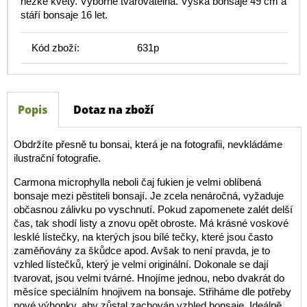
hezké květy. Výborně tvarovatelná. Výška bonsaje 49 cm a
stáří bonsaje 16 let.
Kód zboží:
631p
Popis
Dotaz na zboží
Obdržíte přesně tu bonsai, která je na fotografii, nevkládáme
ilustrační fotografie.
Carmona microphylla neboli čaj fukien je velmi oblíbená
bonsaje mezi pěstiteli bonsají. Je zcela nenáročná, vyžaduje
občasnou zálivku po vyschnutí. Pokud zapomenete zalét delší
čas, tak shodí listy a znovu opět obroste. Má krásné voskové
lesklé lístečky, na kterých jsou bílé tečky, které jsou často
zaměňovány za škůdce apod. Avšak to není pravda, je to
vzhled lístečků, který je velmi originální. Dokonale se dají
tvarovat, jsou velmi tvárné. Hnojíme jednou, nebo dvakrát do
měsíce speciálním hnojivem na bonsaje. Střiháme dle potřeby
nové výhonky, aby zůstal zachován vzhled bonsaje. Ideálně