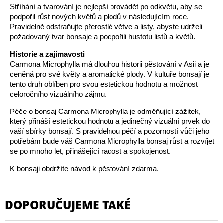
Stříhání a tvarování je nejlepší provádět po odkvětu, aby se
podpořil růst nových květů a plodů v následujícím roce.
Pravidelně odstraňujte přerostlé větve a listy, abyste udrželi
požadovaný tvar bonsaje a podpořili hustotu listů a květů.
Historie a zajímavosti
Carmona Microphylla má dlouhou historii pěstování v Asii a je
ceněná pro své květy a aromatické plody. V kultuře bonsají je
tento druh oblíben pro svou estetickou hodnotu a možnost
celoročního vizuálního zájmu.
Péče o bonsaj Carmona Microphylla je odměňující zážitek,
který přináší estetickou hodnotu a jedinečný vizuální prvek do
vaší sbírky bonsají. S pravidelnou péčí a pozorností vůči jeho
potřebám bude váš Carmona Microphylla bonsaj růst a rozvíjet
se po mnoho let, přinášející radost a spokojenost.
K bonsaji obdržíte návod k pěstování zdarma.
DOPORUČUJEME TAKÉ