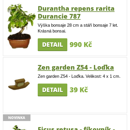
Durantha repens rarita
Durancie 787
Výška bonsaje 28 cm a stáří bonsaje 7 let.
Krásná bonsai.
990 Kč
DETAIL
Zen garden Z54 - Loďka
Zen garden Z54 - Loďka. Velikost: 4 x 1 cm.
39 Kč
DETAIL
NOVINKA
Ficus retusa - fíkovník -