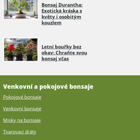
Bonsaj Durantha:
Exotická kráska s
květy i osobitým
kouzlem
Letní bouřky bez
obav: Chraňte svou
bonsaj včas
Venkovní a pokojové bonsaje
Pokojové bonsaje
Venkovní bonsaje
Misky na bonsaje
Tvarovací dráty