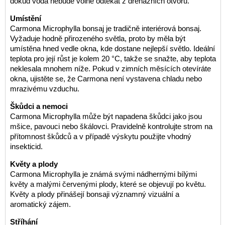
dokud voda nebude volně odtékat z drenážních otvorů.
Umístění
Carmona Microphylla bonsaj je tradičně interiérová bonsaj.
Vyžaduje hodně přirozeného světla, proto by měla být
umístěna hned vedle okna, kde dostane nejlepší světlo. Ideální
teplota pro její růst je kolem 20 °C, takže se snažte, aby teplota
neklesala mnohem níže. Pokud v zimních měsících otevíráte
okna, ujistěte se, že Carmona není vystavena chladu nebo
mrazivému vzduchu.
Škůdci a nemoci
Carmona Microphylla může být napadena škůdci jako jsou
mšice, pavouci nebo škálovci. Pravidelně kontrolujte strom na
přítomnost škůdců a v případě výskytu použijte vhodný
insekticid.
Květy a plody
Carmona Microphylla je známá svými nádhernými bílými
květy a malými červenými plody, které se objevují po květu.
Květy a plody přinášejí bonsaji významný vizuální a
aromatický zájem.
Stříhání