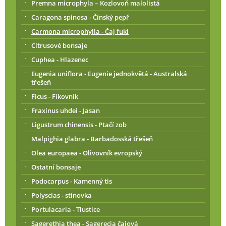
Premna microphyla – Kozlovoň malolistá
Caragona spinosa - Čínský pepř
Carmona microphylla - Čaj fuki
Citrusové bonsaje
Cuphea - Hlazenec
Eugenia uniflora - Eugenie jednokvětá - Australská
třešeň
Ficus - Fíkovník
Fraxinus uhdei - Jasan
Ligustrum chinensis - Ptačí zob
Malpighia glabra - Barbadosská třešeň
Olea europaea - Olivovník evropský
Ostatní bonsaje
Podocarpus - Kamenný tis
Polyscias - stínovka
Portulacaria - Tlustice
Sagerethia thea - Sagerecia čajová