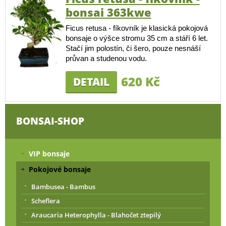
bonsai 363kwe
Ficus retusa - fíkovník je klasická pokojová
bonsaje o výšce stromu 35 cm a stáří 6 let.
Stačí jim polostín, či šero, pouze nesnáší
průvan a studenou vodu.
620 Kč
DETAIL
BONSAI-SHOP
VIP bonsaje
Pokojové bonsaje
Bambusea - Bambus
Scheflera
Araucaria Heterophylla - Blahočet ztepilý