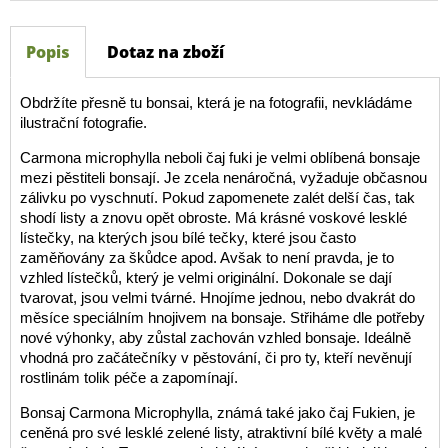
Popis
Dotaz na zboží
Obdržíte přesně tu bonsai, která je na fotografii, nevkládáme
ilustrační fotografie.
Carmona microphylla neboli čaj fuki je velmi oblíbená bonsaje
mezi pěstiteli bonsají. Je zcela nenáročná, vyžaduje občasnou
zálivku po vyschnutí. Pokud zapomenete zalét delší čas, tak
shodí listy a znovu opět obroste. Má krásné voskové lesklé
lístečky, na kterých jsou bílé tečky, které jsou často
zaměňovány za škůdce apod. Avšak to není pravda, je to
vzhled lístečků, který je velmi originální. Dokonale se dají
tvarovat, jsou velmi tvárné. Hnojíme jednou, nebo dvakrát do
měsíce speciálním hnojivem na bonsaje. Střiháme dle potřeby
nové výhonky, aby zůstal zachován vzhled bonsaje. Ideálně
vhodná pro začátečníky v pěstování, či pro ty, kteří nevěnují
rostlinám tolik péče a zapomínají.
Bonsaj Carmona Microphylla, známá také jako čaj Fukien, je
ceněná pro své lesklé zelené listy, atraktivní bílé květy a malé