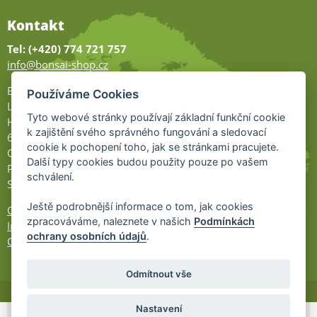
Kontakt
Tel: (+420) 774 721 757
info@bonsai-shop.cz
Bonsai-shop
Používáme Cookies
Legionářů 2
Tyto webové stránky používají základní funkční cookie
Hodonín
k zajištění svého správného fungování a sledovací
695 01
cookie k pochopení toho, jak se stránkami pracujete.
Otevřeno:
Další typy cookies budou použity pouze po vašem
Po-Pá 9-17
schválení.
So 9-11:30
Ještě podrobnější informace o tom, jak cookies
Ochrana osobních údajů
zpracováváme, naleznete v našich
Podmínkách
Informace UKZÚZ
ochrany osobních údajů
.
Cookies
Odmítnout vše
Nastavení