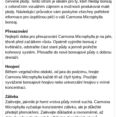
červené plody. Tento strom je ideální pro ty, kteří hledají bonsaj
s celoročním vizuálním zájmem a možností produkovat malé
plody. Následující průvodce vám poskytne všechny potřebné
informace pro úspěšnou péči o váš Carmona Microphylla
bonsaj.
Přesazování
Nejlepší doba pro přesazování Carmona Microphylla je na jaře,
těsně před začátkem růstu. Opatrně vyjměte bonsaj z
květináče, odstraňte část staré půdy a jemně prořežte
kořenový systém. Přesaďte do nové bonsajové půdy s dobrou
drenáží.
Hnojení
Během vegetačního období, od jara do podzimu, hnojte
Carmonu Microphylla každé tři až čtyři týdny. Použijte
vyvážené bonsajové hnojivo nebo univerzální hnojivo v mírné
koncentraci.
Zálivka
Zalévejte, jakmile je horní vrstva půdy mírně suchá. Carmona
Microphylla vyžaduje konzistentní zálivku, ale je důležité
předejít přemokření. Zalévejte důkladně a rovnoměrně, až