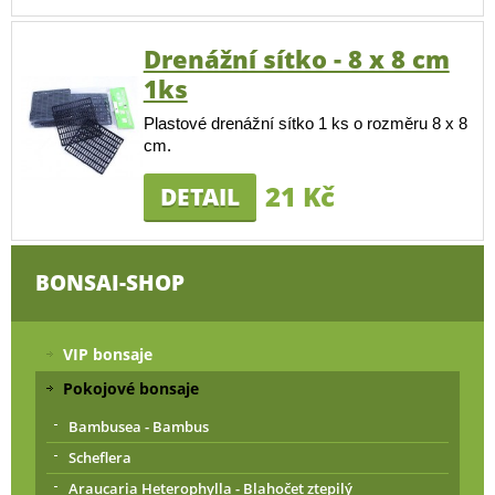
Drenážní sítko - 8 x 8 cm
1ks
Plastové drenážní sítko 1 ks o rozměru 8 x 8
cm.
21 Kč
DETAIL
BONSAI-SHOP
VIP bonsaje
Pokojové bonsaje
Bambusea - Bambus
Scheflera
Araucaria Heterophylla - Blahočet ztepilý