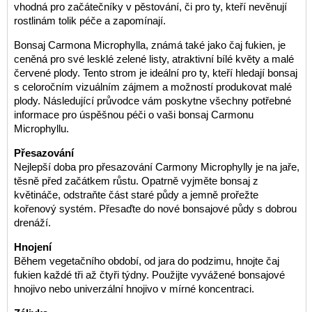
vhodná pro začátečníky v pěstování, či pro ty, kteří nevěnují
rostlinám tolik péče a zapomínají.
Bonsaj Carmona Microphylla, známá také jako čaj fukien, je
ceněná pro své lesklé zelené listy, atraktivní bílé květy a malé
červené plody. Tento strom je ideální pro ty, kteří hledají bonsaj
s celoročním vizuálním zájmem a možností produkovat malé
plody. Následující průvodce vám poskytne všechny potřebné
informace pro úspěšnou péči o vaši bonsaj Carmonu
Microphyllu.
Přesazování
Nejlepší doba pro přesazování Carmony Microphylly je na jaře,
těsně před začátkem růstu. Opatrně vyjměte bonsaj z
květináče, odstraňte část staré půdy a jemně prořežte
kořenový systém. Přesaďte do nové bonsajové půdy s dobrou
drenáží.
Hnojení
Během vegetačního období, od jara do podzimu, hnojte čaj
fukien každé tři až čtyři týdny. Použijte vyvážené bonsajové
hnojivo nebo univerzální hnojivo v mírné koncentraci.