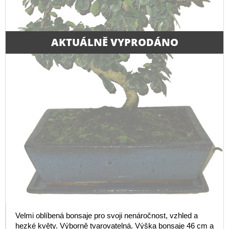
AKTUÁLNĚ VYPRODÁNO
Velmi oblíbená bonsaje pro svoji nenáročnost, vzhled a
hezké květy. Výborně tvarovatelná. Výška bonsaje 46 cm a