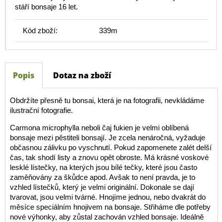
stáří bonsaje 16 let.
Kód zboží:
339m
Popis
Dotaz na zboží
Obdržíte přesně tu bonsai, která je na fotografii, nevkládáme
ilustrační fotografie.
Carmona microphylla neboli čaj fukien je velmi oblíbená
bonsaje mezi pěstiteli bonsají. Je zcela nenáročná, vyžaduje
občasnou zálivku po vyschnutí. Pokud zapomenete zalét delší
čas, tak shodí listy a znovu opět obroste. Má krásné voskové
lesklé lístečky, na kterých jsou bílé tečky, které jsou často
zaměňovány za škůdce apod. Avšak to není pravda, je to
vzhled lístečků, který je velmi originální. Dokonale se dají
tvarovat, jsou velmi tvárné. Hnojíme jednou, nebo dvakrát do
měsíce speciálním hnojivem na bonsaje. Střiháme dle potřeby
nové výhonky, aby zůstal zachován vzhled bonsaje. Ideálně