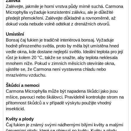
Zálivka
Zalévejte, jakmile je horní vrstva půdy mírně suchá. Carmona
Microphylla vyžaduje konzistentní zálivku, ale je důležité
předejít přemokření. Zalévejte důkladně a rovnoměrně, až
dokud voda nebude volně odtékat z drenážních otvorů.
Umístění
Bonsaj čaj fukien je tradičně interiérová bonsaj. Vyžaduje
hodně přirozeného světla, proto by měla být umístěna hned
vedle okna, kde dostane nejlepší světlo. Ideální teplota pro její
růst je kolem 20 °C, takže se snažte, aby teplota neklesala
mnohem níže. Pokud v zimních měsících otevíráte okna,
ujistěte se, že Carmona není vystavena chladu nebo
mrazivému vzduchu.
Škůdci a nemoci
Carmona Microphylla může být napadena škůdci jako jsou
mšice, pavouci nebo škálovci. Pravidelně kontrolujte strom na
přítomnost škůdců a v případě výskytu použijte vhodný
insekticid.
Květy a plody
Čaj fukien je známý svými nádhernými bílými květy a malými
červenými plody, které se objevují po květu. Květy a plody