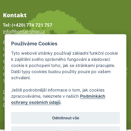
Kontakt
Tel: (+420) 774 721 757
info@bonsai-shop.cz
Bonsai-shop
Používáme Cookies
Legionářů 2
Tyto webové stránky používají základní funkční cookie
Hodonín
k zajištění svého správného fungování a sledovací
695 01
cookie k pochopení toho, jak se stránkami pracujete.
Otevřeno:
Další typy cookies budou použity pouze po vašem
Po-Pá 9-17
schválení.
So 9-11:30
Ještě podrobnější informace o tom, jak cookies
Ochrana osobních údajů
zpracováváme, naleznete v našich
Podmínkách
Informace UKZÚZ
ochrany osobních údajů
.
Cookies
Odmítnout vše