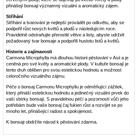
přinášejí bonsaji významný vizuální a aromatický zájem.
Stříhání
Stříhání a tvarování je nejlepší provádět po odkvětu, aby se
podpořil růst nových květů a plodů v následujícím roce.
Pravidelně odstraňujte přerostlé větve a listy, abyste udrželi
požadovaný tvar bonsaje a podpořili hustotu listů a květů.
Historie a zajímavosti
Carmona Microphylla má dlouhou historii pěstování v Asii a je
ceněná pro své květy a aromatické plody. V kultuře bonsají je
tento druh oblíben pro svou estetickou hodnotu a možnost
celoročního vizuálního zájmu.
Péče o bonsaj Carmonu Microphyllu je odměňující zážitek,
který přináší estetickou hodnotu a jedinečný vizuální prvek do
vaší sbírky bonsají. S pravidelnou péčí a pozorností vůči jeho
potřebám bude vaše bonsaj čaj fukien růst a rozvíjet se po
mnoho let, přinášející radost a spokojenost.
K bonsaji obdržíte návod k pěstování zdarma.