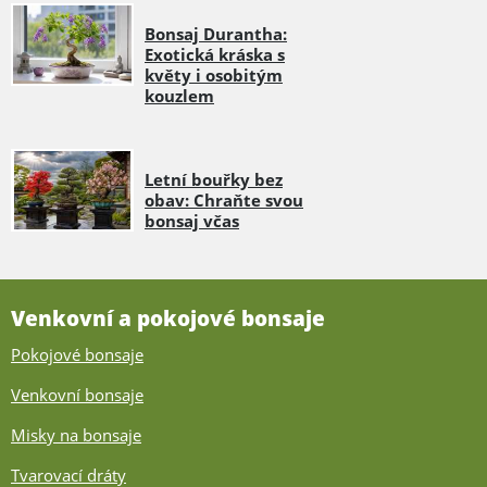
Bonsaj Durantha:
Exotická kráska s
květy i osobitým
kouzlem
Letní bouřky bez
obav: Chraňte svou
bonsaj včas
Venkovní a pokojové bonsaje
Pokojové bonsaje
Venkovní bonsaje
Misky na bonsaje
Tvarovací dráty