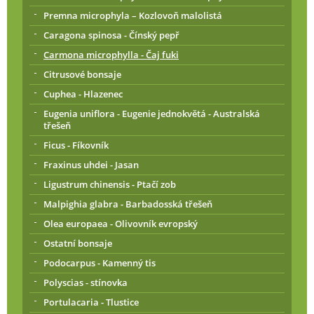
Premna microphyla – Kozlovoň malolistá
Caragona spinosa - Čínský pepř
Carmona microphylla - Čaj fuki
Citrusové bonsaje
Cuphea - Hlazenec
Eugenia uniflora - Eugenie jednokvětá - Australská
třešeň
Ficus - Fíkovník
Fraxinus uhdei - Jasan
Ligustrum chinensis - Ptačí zob
Malpighia glabra - Barbadosská třešeň
Olea europaea - Olivovník evropský
Ostatní bonsaje
Podocarpus - Kamenný tis
Polyscias - stínovka
Portulacaria - Tlustice