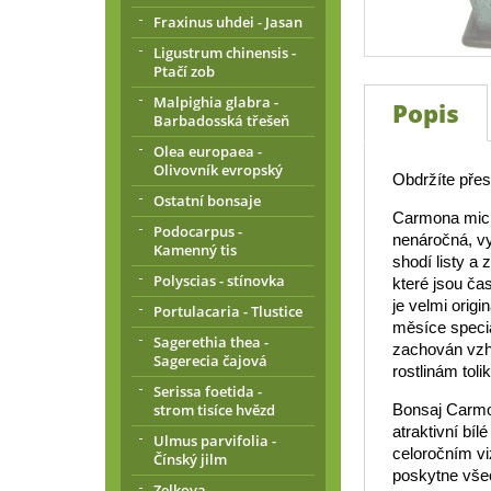
Fraxinus uhdei - Jasan
Ligustrum chinensis -
Ptačí zob
Malpighia glabra -
Popis
Barbadosská třešeň
Olea europaea -
Olivovník evropský
Obdržíte přesn
Ostatní bonsaje
Carmona micro
Podocarpus -
nenáročná, vy
Kamenný tis
shodí listy a
Polyscias - stínovka
které jsou ča
je velmi origi
Portulacaria - Tlustice
měsíce speciá
Sagerethia thea -
zachován vzhl
Sagerecia čajová
rostlinám toli
Serissa foetida -
Bonsaj Carmon
strom tisíce hvězd
atraktivní bíl
Ulmus parvifolia -
celoročním v
Čínský jilm
poskytne vše
Zelkova