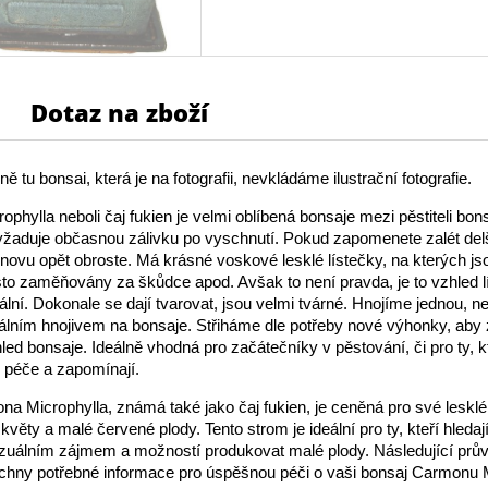
Dotaz na zboží
ě tu bonsai, která je na fotografii, nevkládáme ilustrační fotografie.
phylla neboli čaj fukien je velmi oblíbená bonsaje mezi pěstiteli bons
žaduje občasnou zálivku po vyschnutí. Pokud zapomenete zalét delš
 znovu opět obroste. Má krásné voskové lesklé lístečky, na kterých jso
sto zaměňovány za škůdce apod. Avšak to není pravda, je to vzhled l
nální. Dokonale se dají tvarovat, jsou velmi tvárné. Hnojíme jednou, 
lním hnojivem na bonsaje. Střiháme dle potřeby nové výhonky, aby 
ed bonsaje. Ideálně vhodná pro začátečníky v pěstování, či pro ty, k
k péče a zapomínají.
a Microphylla, známá také jako čaj fukien, je ceněná pro své lesklé 
é květy a malé červené plody. Tento strom je ideální pro ty, kteří hledaj
izuálním zájmem a možností produkovat malé plody. Následující pr
chny potřebné informace pro úspěšnou péči o vaši bonsaj Carmonu M