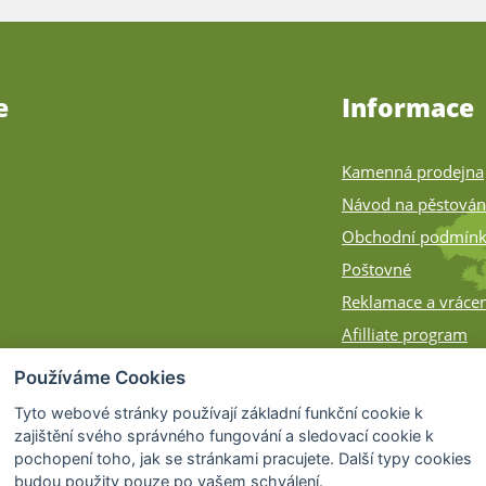
e
Informace
Kamenná prodejna
Návod na pěstován
Obchodní podmín
Poštovné
Reklamace a vrácen
Afilliate program
Zásilky na Slovens
Používáme Cookies
Způsob balení
Tyto webové stránky používají základní funkční cookie k
zajištění svého správného fungování a sledovací cookie k
pochopení toho, jak se stránkami pracujete. Další typy cookies
budou použity pouze po vašem schválení.