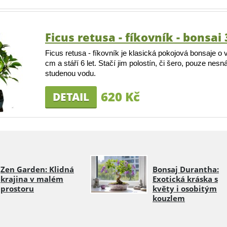
Ficus retusa - fíkovník - bonsa
Ficus retusa - fíkovník je klasická pokojová bonsaje o
cm a stáří 6 let. Stačí jim polostín, či šero, pouze nesn
studenou vodu.
620 Kč
DETAIL
Zen Garden: Klidná
Bonsaj Durantha:
krajina v malém
Exotická kráska s
prostoru
květy i osobitým
kouzlem