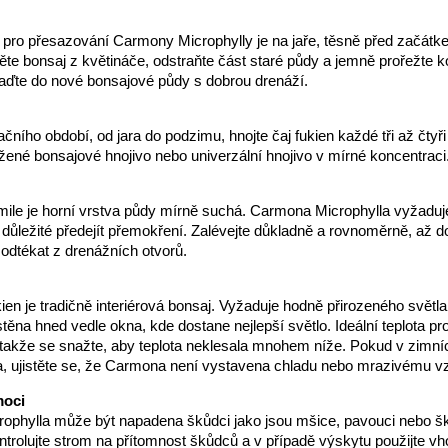
 pro přesazování Carmony Microphylly je na jaře, těsně před začátk
te bonsaj z květináče, odstraňte část staré půdy a jemně prořežte 
aďte do nové bonsajové půdy s dobrou drenáží.
ního období, od jara do podzimu, hnojte čaj fukien každé tři až čtyři
žené bonsajové hnojivo nebo univerzální hnojivo v mírné koncentraci
kmile je horní vrstva půdy mírně suchá. Carmona Microphylla vyžaduj
je důležité předejít přemokření. Zalévejte důkladně a rovnoměrně, až 
odtékat z drenážních otvorů.
kien je tradičně interiérová bonsaj. Vyžaduje hodně přirozeného světla
ěna hned vedle okna, kde dostane nejlepší světlo. Ideální teplota pro j
takže se snažte, aby teplota neklesala mnohem níže. Pokud v zimn
a, ujistěte se, že Carmona není vystavena chladu nebo mrazivému v
moci
ophylla může být napadena škůdci jako jsou mšice, pavouci nebo šk
ntrolujte strom na přítomnost škůdců a v případě výskytu použijte v