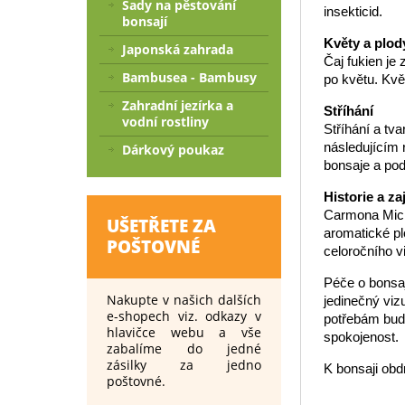
Sady na pěstování
insekticid.
bonsají
Květy a plod
Japonská zahrada
Čaj fukien je
Bambusea - Bambusy
po květu. Kvě
Zahradní jezírka a
Stříhání
vodní rostliny
Stříhání a tv
následujícím r
Dárkový poukaz
bonsaje a podp
Historie a za
Carmona Micro
UŠETŘETE ZA
aromatické pl
POŠTOVNÉ
celoročního v
Péče o bonsaj
Nakupte v našich dalších
jedinečný viz
e-shopech viz. odkazy v
potřebám bude
hlavičce webu a vše
spokojenost.
zabalíme do jedné
zásilky za jedno
K bonsaji obd
poštovné.