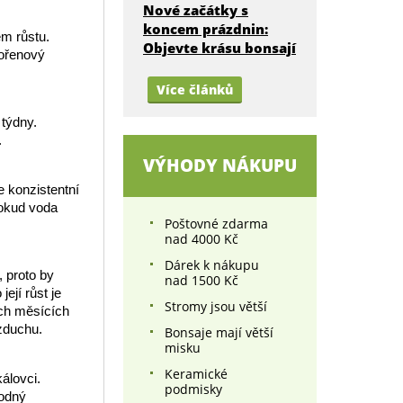
Nové začátky s
koncem prázdnin:
em růstu.
Objevte krásu bonsají
kořenový
Více článků
 týdny.
.
VÝHODY NÁKUPU
e konzistentní
dokud voda
Poštovné zdarma
nad 4000 Kč
Dárek k nákupu
, proto by
nad 1500 Kč
ejí růst je
Stromy jsou větší
ích měsících
zduchu.
Bonsaje mají větší
misku
Keramické
álovci.
podmisky
hodný