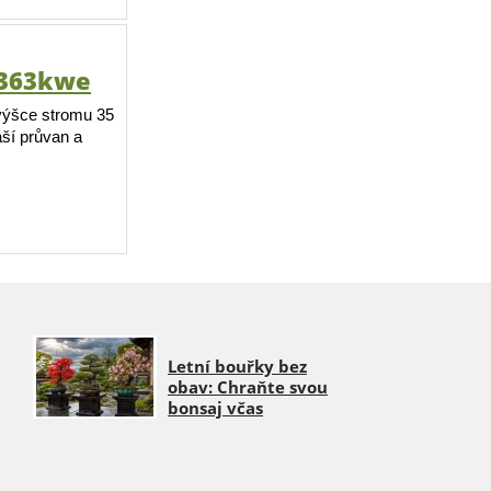
i 363kwe
 výšce stromu 35
áší průvan a
Letní bouřky bez
obav: Chraňte svou
bonsaj včas