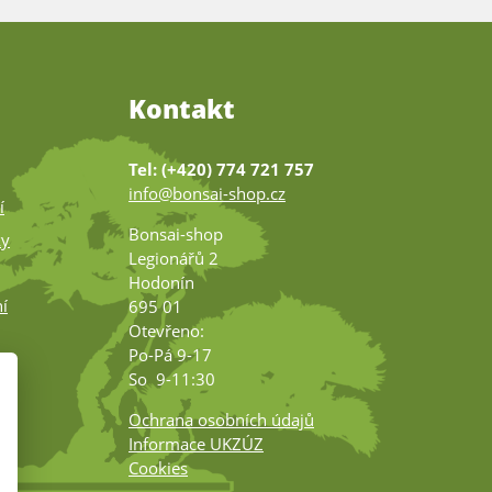
Kontakt
Tel: (+420) 774 721 757
info@bonsai-shop.cz
í
Bonsai-shop
ky
Legionářů 2
Hodonín
í
695 01
Otevřeno:
Po-Pá 9-17
ko
So 9-11:30
Ochrana osobních údajů
Informace UKZÚZ
Cookies