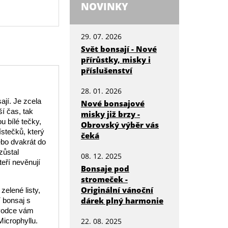
NOVINKY
29. 07. 2026
Svět bonsají - Nové
přírůstky, misky i
příslušenství
28. 01. 2026
ají. Je zcela
Nové bonsajové
í čas, tak
misky již brzy -
u bílé tečky,
Obrovský výběr vás
ístečků, který
čeká
nebo dvakrát do
zůstal
08. 12. 2025
teří nevěnují
Bonsaje pod
stromeček -
Originální vánoční
zelené listy,
dárek plný harmonie
í bonsaj s
ůvodce vám
icrophyllu.
22. 08. 2025