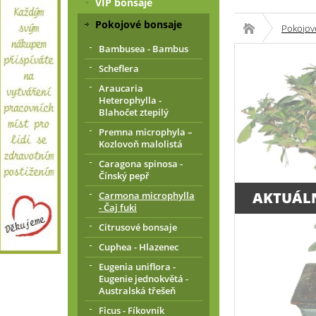
VIP bonsaje
Pokojové bonsaje
Pokojov
Bambusea - Bambus
Scheflera
Araucaria
Heterophylla -
Blahočet ztepilý
Premna microphyla –
Kozlovoň malolistá
Caragona spinosa -
Čínský pepř
AKTUÁL
Carmona microphylla
- Čaj fuki
Citrusové bonsaje
Cuphea - Hlazenec
Eugenia uniflora -
Eugenie jednokvětá -
Australská třešeň
Ficus - Fíkovník