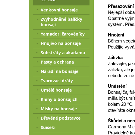
Přesazování
Venkovní bonsaje
Nejlepší doba
Opatrně vyjmě
Zvýhodněné balíčky
systém. Přes
bonsají
Yamadori čarověníky
Hnojení
Během vegetač
Hnojivo na bonsaje
Použijte vyvá
Substráty a akadama
Zálivka
Pasty a ochrana
Zalévejte, ja
zálivku, ale 
Nářadí na bonsaje
nebude volně 
Tvarovací dráty
Umístění
Umělé bonsaje
Bonsaj čaj fu
měla být umíst
Knihy o bonsajích
kolem 20 °C, 
Misky na bonsaje
otevíráte okn
Dřevěné podstavce
Škůdci a ne
Carmona Micr
Suiseki
Pravidelně ko