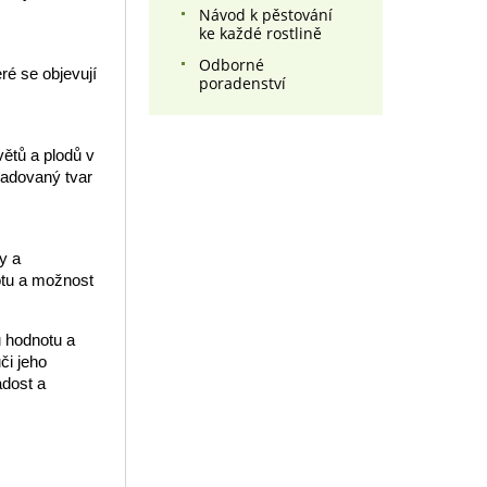
Návod k pěstování
ke každé rostlině
Odborné
ré se objevují
poradenství
větů a plodů v
ožadovaný tvar
y a
notu a možnost
u hodnotu a
či jeho
adost a