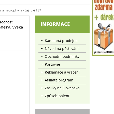
 microphylla - čaj fuki 157
áročnost,
INFORMACE
vatelná. Výška
Kamenná prodejna
Návod na pěstování
Obchodní podmínky
Poštovné
Reklamace a vrácení
Afilliate program
Zásilky na Slovensko
Způsob balení