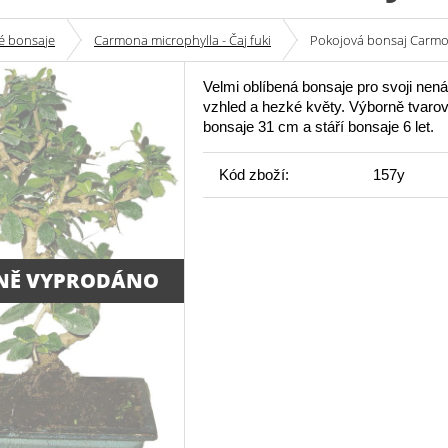
é bonsaje
Carmona microphylla - Čaj fuki
Pokojová bonsaj Carmona
Velmi oblíbená bonsaje pro svoji nen
vzhled a hezké květy. Výborně tvaro
bonsaje 31 cm a stáří bonsaje 6 let.
Kód zboží:
157y
NĚ VYPRODÁNO