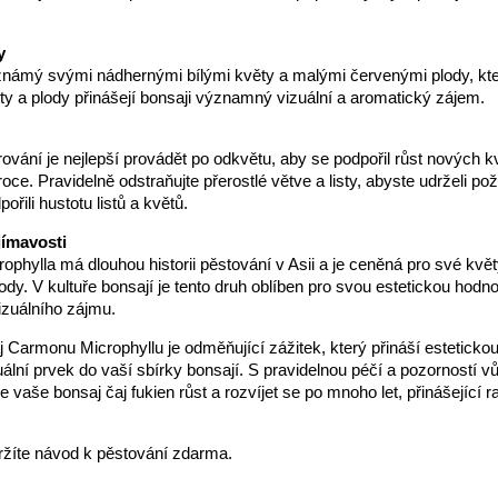
y
 známý svými nádhernými bílými květy a malými červenými plody, kte
ty a plody přinášejí bonsaji významný vizuální a aromatický zájem.
arování je nejlepší provádět po odkvětu, aby se podpořil růst nových k
oce. Pravidelně odstraňujte přerostlé větve a listy, abyste udrželi p
ořili hustotu listů a květů.
jímavosti
phylla má dlouhou historii pěstování v Asii a je ceněná pro své květ
ody. V kultuře bonsají je tento druh oblíben pro svou estetickou hod
izuálního zájmu.
 Carmonu Microphyllu je odměňující zážitek, který přináší esteticko
uální prvek do vaší sbírky bonsají. S pravidelnou péčí a pozorností vů
 vaše bonsaj čaj fukien růst a rozvíjet se po mnoho let, přinášející r
ržíte návod k pěstování zdarma.