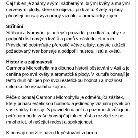
Čaj fukien je známý svými nádhernými bílými květy a malými
červenými plody, které se objevují po květu. Květy a plody
přinášejí bonsaji významný vizuální a aromatický zájem.
Stříhání
Stříhání a tvarování je nejlepší provádět po odkvětu, aby se
podpořil růst nových květů a plodů v následujícím roce.
Pravidelně odstraňujte přerostlé větve a listy, abyste udrželi
požadovaný tvar bonsaje a podpořili hustotu listů a květů.
Historie a zajímavosti
Carmona Microphylla má dlouhou historii pěstování v Asii a je
ceněná pro své květy a aromatické plody. V kultuře bonsají je
tento druh oblíben pro svou estetickou hodnotu a možnost
celoročního vizuálního zájmu.
Péče o bonsaj Carmonu Microphyllu je odměňující zážitek,
který přináší estetickou hodnotu a jedinečný vizuální prvek do
vaší sbírky bonsají. S pravidelnou péčí a pozorností vůči jeho
potřebám bude vaše bonsaj čaj fukien růst a rozvíjet se po
mnoho let, přinášející radost a spokojenost.
K bonsaji obdržíte návod k pěstování zdarma.