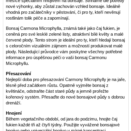
měsíce speciálním hnojivem na bonsaje. Střiháme dle potřeby
nové výhonky, aby zůstal zachován vzhled bonsaje. Ideálně
vhodná pro začátečníky v pěstování, či pro ty, kteří nevěnují
rostlinám tolik péče a zapomínají.
Bonsaj Carmona Microphylla, známá také jako čaj fukien, je
ceněná pro své lesklé zelené listy, atraktivní bílé květy a malé
červené plody. Tento strom je ideální pro ty, kteří hledají bonsaj
s celoročním vizuálním zájmem a možností produkovat malé
plody. Následující průvodce vám poskytne všechny potřebné
informace pro úspěšnou péči o vaši bonsaj Carmonu
Microphyllu.
Přesazování
Nejlepší doba pro přesazování Carmony Microphylly je na jaře,
těsně před začátkem růstu. Opatrně vyjměte bonsaj z
květináče, odstraňte část staré půdy a jemně prořežte
kořenový systém. Přesaďte do nové bonsajové půdy s dobrou
drenáží.
Hnojení
Během vegetačního období, od jara do podzimu, hnojte čaj
fukien každé tři až čtyři týdny. Použijte vyvážené bonsajové
hnojivo nebo univerzální hnojivo v mírné koncentraci.