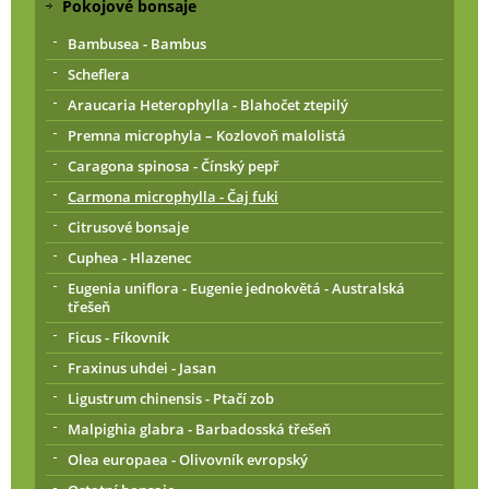
Pokojové bonsaje
Bambusea - Bambus
Scheflera
Araucaria Heterophylla - Blahočet ztepilý
Premna microphyla – Kozlovoň malolistá
Caragona spinosa - Čínský pepř
Carmona microphylla - Čaj fuki
Citrusové bonsaje
Cuphea - Hlazenec
Eugenia uniflora - Eugenie jednokvětá - Australská
třešeň
Ficus - Fíkovník
Fraxinus uhdei - Jasan
Ligustrum chinensis - Ptačí zob
Malpighia glabra - Barbadosská třešeň
Olea europaea - Olivovník evropský