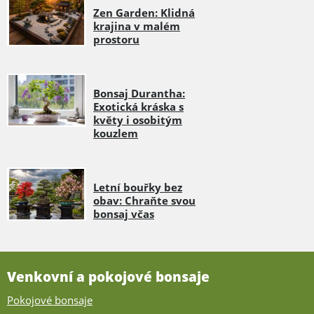
Zen Garden: Klidná
krajina v malém
prostoru
Bonsaj Durantha:
Exotická kráska s
květy i osobitým
kouzlem
Letní bouřky bez
obav: Chraňte svou
bonsaj včas
Venkovní a pokojové bonsaje
Pokojové bonsaje