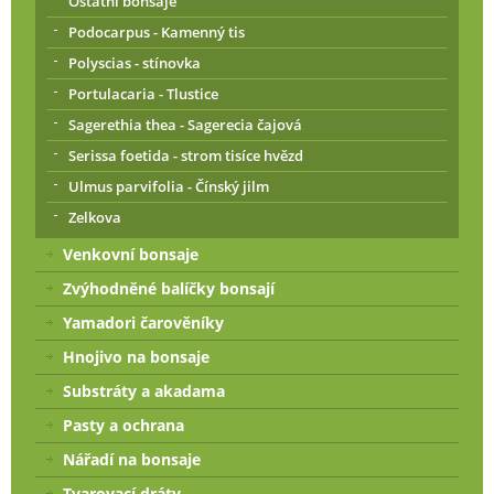
Ostatní bonsaje
Podocarpus - Kamenný tis
Polyscias - stínovka
Portulacaria - Tlustice
Sagerethia thea - Sagerecia čajová
Serissa foetida - strom tisíce hvězd
Ulmus parvifolia - Čínský jilm
Zelkova
Venkovní bonsaje
Zvýhodněné balíčky bonsají
Yamadori čarověníky
Hnojivo na bonsaje
Substráty a akadama
Pasty a ochrana
Nářadí na bonsaje
Tvarovací dráty