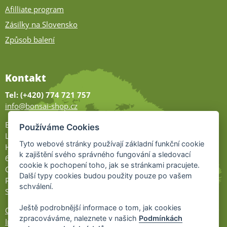
Afilliate program
Zásilky na Slovensko
Způsob balení
Kontakt
Tel: (+420) 774 721 757
info@bonsai-shop.cz
Bonsai-shop
Používáme Cookies
Legionářů 2
Tyto webové stránky používají základní funkční cookie
Hodonín
k zajištění svého správného fungování a sledovací
695 01
cookie k pochopení toho, jak se stránkami pracujete.
Otevřeno:
Další typy cookies budou použity pouze po vašem
Po-Pá 9-17
schválení.
So 9-11:30
Ještě podrobnější informace o tom, jak cookies
Ochrana osobních údajů
zpracováváme, naleznete v našich
Podmínkách
Informace UKZÚZ