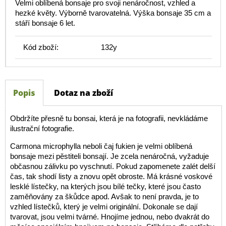
Velmi oblíbená bonsaje pro svoji nenáročnost, vzhled a
hezké květy. Výborně tvarovatelná. Výška bonsaje 35 cm a
stáří bonsaje 6 let.
Kód zboží:
132y
Popis
Dotaz na zboží
Obdržíte přesně tu bonsai, která je na fotografii, nevkládáme
ilustrační fotografie.
Carmona microphylla neboli čaj fukien je velmi oblíbená
bonsaje mezi pěstiteli bonsají. Je zcela nenáročná, vyžaduje
občasnou zálivku po vyschnutí. Pokud zapomenete zalét delší
čas, tak shodí listy a znovu opět obroste. Má krásné voskové
lesklé lístečky, na kterých jsou bílé tečky, které jsou často
zaměňovány za škůdce apod. Avšak to není pravda, je to
vzhled lístečků, který je velmi originální. Dokonale se dají
tvarovat, jsou velmi tvárné. Hnojíme jednou, nebo dvakrát do