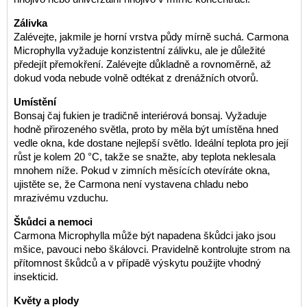
Zálivka
Zalévejte, jakmile je horní vrstva půdy mírně suchá. Carmona
Microphylla vyžaduje konzistentní zálivku, ale je důležité
předejít přemokření. Zalévejte důkladně a rovnoměrně, až
dokud voda nebude volně odtékat z drenážních otvorů.
Umístění
Bonsaj čaj fukien je tradičně interiérová bonsaj. Vyžaduje
hodně přirozeného světla, proto by měla být umístěna hned
vedle okna, kde dostane nejlepší světlo. Ideální teplota pro její
růst je kolem 20 °C, takže se snažte, aby teplota neklesala
mnohem níže. Pokud v zimních měsících otevíráte okna,
ujistěte se, že Carmona není vystavena chladu nebo
mrazivému vzduchu.
Škůdci a nemoci
Carmona Microphylla může být napadena škůdci jako jsou
mšice, pavouci nebo škálovci. Pravidelně kontrolujte strom na
přítomnost škůdců a v případě výskytu použijte vhodný
insekticid.
Květy a plody