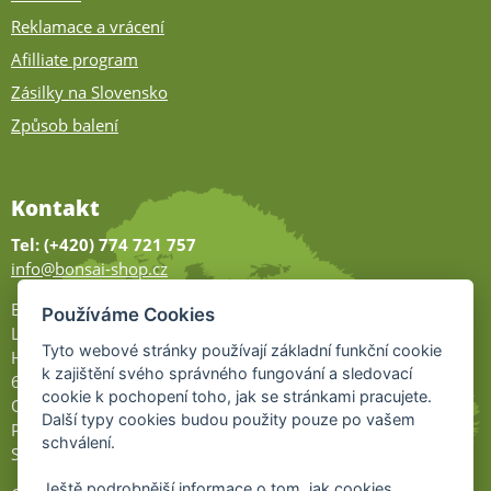
Reklamace a vrácení
Afilliate program
Zásilky na Slovensko
Způsob balení
Kontakt
Tel: (+420) 774 721 757
info@bonsai-shop.cz
Bonsai-shop
Používáme Cookies
Legionářů 2
Tyto webové stránky používají základní funkční cookie
Hodonín
k zajištění svého správného fungování a sledovací
695 01
cookie k pochopení toho, jak se stránkami pracujete.
Otevřeno:
Další typy cookies budou použity pouze po vašem
Po-Pá 9-17
schválení.
So 9-11:30
Ještě podrobnější informace o tom, jak cookies