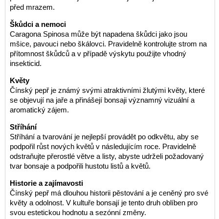
před mrazem.
Škůdci a nemoci
Caragona Spinosa může být napadena škůdci jako jsou
mšice, pavouci nebo škálovci. Pravidelně kontrolujte strom na
přítomnost škůdců a v případě výskytu použijte vhodný
insekticid.
Květy
Čínský pepř je známý svými atraktivními žlutými květy, které
se objevují na jaře a přinášejí bonsaji významný vizuální a
aromatický zájem.
Stříhání
Stříhání a tvarování je nejlepší provádět po odkvětu, aby se
podpořil růst nových květů v následujícím roce. Pravidelně
odstraňujte přerostlé větve a listy, abyste udrželi požadovaný
tvar bonsaje a podpořili hustotu listů a květů.
Historie a zajímavosti
Čínský pepř má dlouhou historii pěstování a je ceněný pro své
květy a odolnost. V kultuře bonsají je tento druh oblíben pro
svou estetickou hodnotu a sezónní změny.