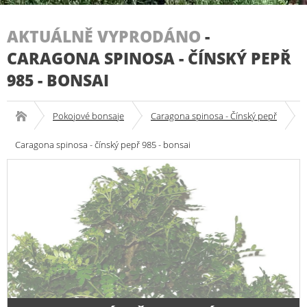
AKTUÁLNĚ VYPRODÁNO
-
CARAGONA SPINOSA - ČÍNSKÝ PEPŘ
985 - BONSAI
Pokojové bonsaje
Caragona spinosa - Čínský pepř
Caragona spinosa - čínský pepř 985 - bonsai