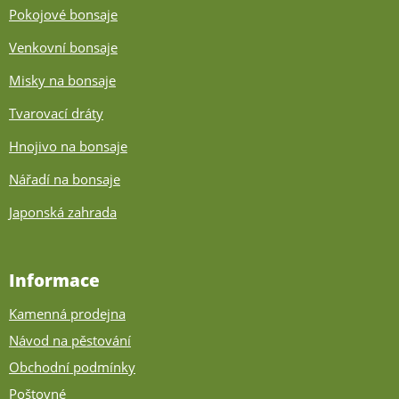
Pokojové bonsaje
Venkovní bonsaje
Misky na bonsaje
Tvarovací dráty
Hnojivo na bonsaje
Nářadí na bonsaje
Japonská zahrada
Informace
Kamenná prodejna
Návod na pěstování
Obchodní podmínky
Poštovné