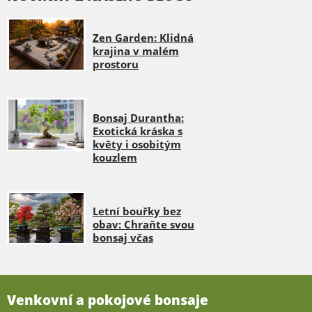
Zen Garden: Klidná
krajina v malém
prostoru
Bonsaj Durantha:
Exotická kráska s
květy i osobitým
kouzlem
Letní bouřky bez
obav: Chraňte svou
bonsaj včas
Venkovní a pokojové bonsaje