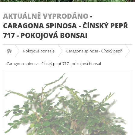
AKTUÁLNĚ VYPRODÁNO
-
CARAGONA SPINOSA - ČÍNSKÝ PEPŘ
717 - POKOJOVÁ BONSAI
Pokojové bonsaje
Caragona spinosa - Čínský pepř
Caragona spinosa - čínský pepř 717 - pokojová bonsai