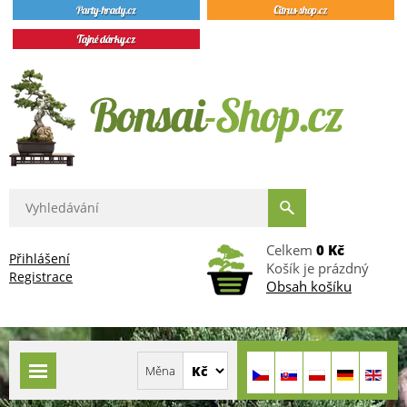
Celkem
0 Kč
Přihlášení
Košík je prázdný
Registrace
Obsah košíku