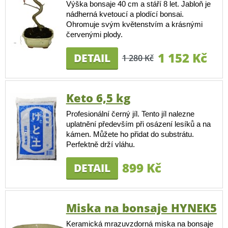
Výška bonsaje 40 cm a stáří 8 let. Jabloň je
nádherná kvetoucí a plodící bonsai.
Ohromuje svým květenstvím a krásnými
červenými plody.
1 152 Kč
DETAIL
1 280 Kč
Keto 6,5 kg
Profesionální černý jíl. Tento jíl nalezne
uplatnění především při osázení lesíků a na
kámen. Můžete ho přidat do substrátu.
Perfektně drží vláhu.
899 Kč
DETAIL
Miska na bonsaje HYNEK5
Keramická mrazuvzdorná miska na bonsaje