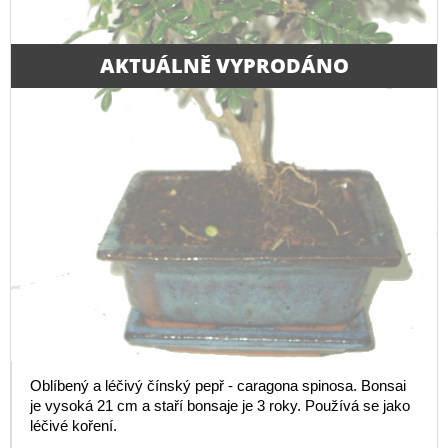
AKTUÁLNĚ VYPRODÁNO
Oblíbený a léčivý čínský pepř - caragona spinosa. Bonsai
je vysoká 21 cm a staří bonsaje je 3 roky. Používá se jako
léčivé koření.