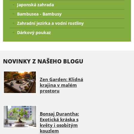
Japonská zahrada
Bambusea - Bambusy
Zahradní jezírka a vodní rostliny
Dárkový poukaz
NOVINKY Z NAŠEHO BLOGU
Zen Garden: Klidná
krajina v malém
prostoru
Bonsaj Durantha:
Exotická kráska s
květy i osobitým
kouzlem