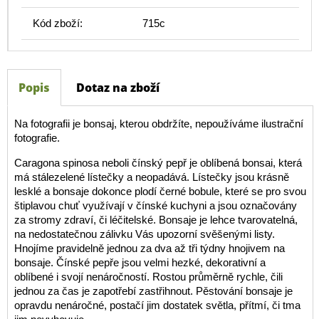
Kód zboží:
715c
Popis
Dotaz na zboží
Na fotografii je bonsaj, kterou obdržíte, nepoužíváme ilustrační
fotografie.
Caragona spinosa neboli čínský pepř je oblíbená bonsai, která
má stálezelené lístečky a neopadává. Lístečky jsou krásně
lesklé a bonsaje dokonce plodí černé bobule, které se pro svou
štiplavou chuť využívají v čínské kuchyni a jsou označovány
za stromy zdraví, či léčitelské. Bonsaje je lehce tvarovatelná,
na nedostatečnou zálivku Vás upozorní svěšenými listy.
Hnojíme pravidelně jednou za dva až tři týdny hnojivem na
bonsaje. Čínské pepře jsou velmi hezké, dekorativní a
oblíbené i svojí nenáročností. Rostou průměrně rychle, čili
jednou za čas je zapotřebí zastřihnout. Pěstování bonsaje je
opravdu nenáročné, postačí jim dostatek světla, přítmí, či tma