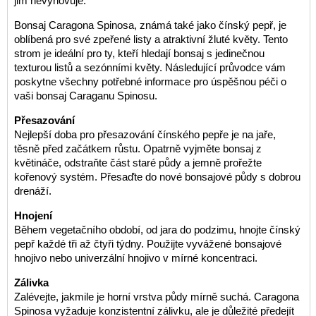
jim nevyhovuje.
Bonsaj Caragona Spinosa, známá také jako čínský pepř, je
oblíbená pro své zpeřené listy a atraktivní žluté květy. Tento
strom je ideální pro ty, kteří hledají bonsaj s jedinečnou
texturou listů a sezónními květy. Následující průvodce vám
poskytne všechny potřebné informace pro úspěšnou péči o
vaši bonsaj Caraganu Spinosu.
Přesazování
Nejlepší doba pro přesazování čínského pepře je na jaře,
těsně před začátkem růstu. Opatrně vyjměte bonsaj z
květináče, odstraňte část staré půdy a jemně prořežte
kořenový systém. Přesaďte do nové bonsajové půdy s dobrou
drenáží.
Hnojení
Během vegetačního období, od jara do podzimu, hnojte čínský
pepř každé tři až čtyři týdny. Použijte vyvážené bonsajové
hnojivo nebo univerzální hnojivo v mírné koncentraci.
Zálivka
Zalévejte, jakmile je horní vrstva půdy mírně suchá. Caragona
Spinosa vyžaduje konzistentní zálivku, ale je důležité předejít