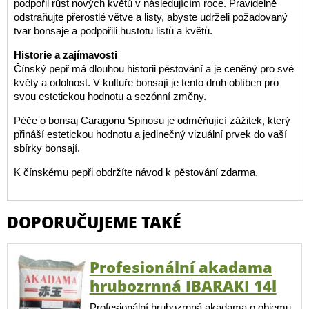
podpořil růst nových květů v následujícím roce. Pravidelně
odstraňujte přerostlé větve a listy, abyste udrželi požadovaný
tvar bonsaje a podpořili hustotu listů a květů.
Historie a zajímavosti
Čínský pepř má dlouhou historii pěstování a je ceněný pro své
květy a odolnost. V kultuře bonsají je tento druh oblíben pro
svou estetickou hodnotu a sezónní změny.
Péče o bonsaj Caragonu Spinosu je odměňující zážitek, který
přináší estetickou hodnotu a jedinečný vizuální prvek do vaší
sbírky bonsají.
K čínskému pepři obdržíte návod k pěstování zdarma.
DOPORUČUJEME TAKÉ
Profesionální akadama
hrubozrnná IBARAKI 14l
Profesionální hrubozrnná akadama o objemu