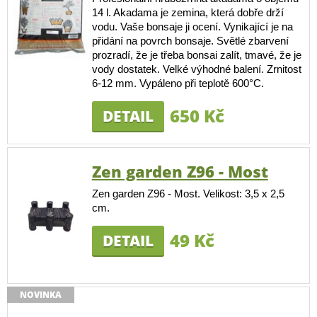
14 l. Akadama je zemina, která dobře drží
vodu. Vaše bonsaje ji ocení. Vynikající je na
přidání na povrch bonsaje. Světlé zbarvení
prozradí, že je třeba bonsai zalít, tmavé, že je
vody dostatek. Velké výhodné balení. Zrnitost
6-12 mm. Vypáleno při teplotě 600°C.
650 Kč
DETAIL
Zen garden Z96 - Most
Zen garden Z96 - Most. Velikost: 3,5 x 2,5
cm.
49 Kč
DETAIL
NOVINKA