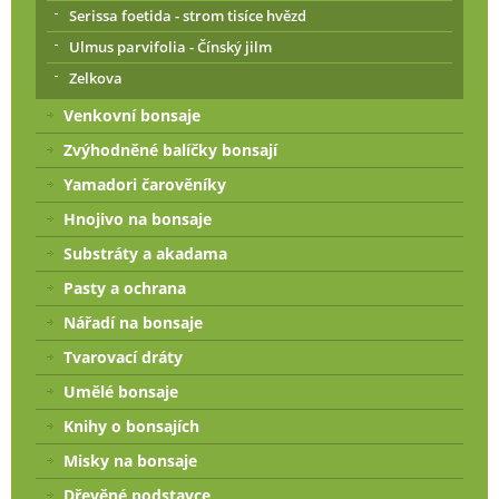
Serissa foetida - strom tisíce hvězd
Ulmus parvifolia - Čínský jilm
Zelkova
Venkovní bonsaje
Zvýhodněné balíčky bonsají
Yamadori čarověníky
Hnojivo na bonsaje
Substráty a akadama
Pasty a ochrana
Nářadí na bonsaje
Tvarovací dráty
Umělé bonsaje
Knihy o bonsajích
Misky na bonsaje
Dřevěné podstavce