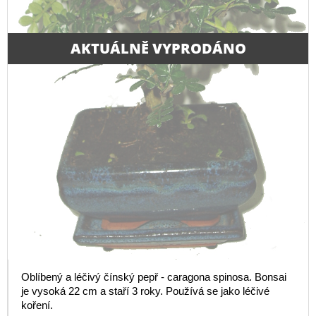
AKTUÁLNĚ VYPRODÁNO
Oblíbený a léčivý čínský pepř - caragona spinosa. Bonsai
je vysoká 22 cm a staří 3 roky. Používá se jako léčivé
koření.