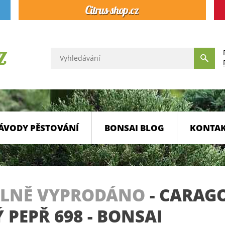
ÁVODY PĚSTOVÁNÍ
BONSAI BLOG
KONTA
LNĚ VYPRODÁNO
-
CARAGO
 PEPŘ 698 - BONSAI