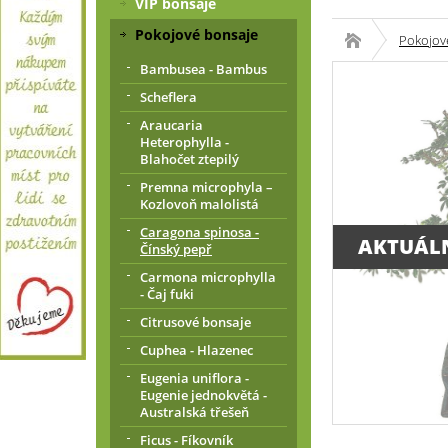
VIP bonsaje
Pokojové bonsaje
Pokojov
Bambusea - Bambus
Scheflera
Araucaria
Heterophylla -
Blahočet ztepilý
Premna microphyla –
Kozlovoň malolistá
Caragona spinosa -
AKTUÁL
Čínský pepř
Carmona microphylla
- Čaj fuki
Citrusové bonsaje
Cuphea - Hlazenec
Eugenia uniflora -
Eugenie jednokvětá -
Australská třešeň
Ficus - Fíkovník