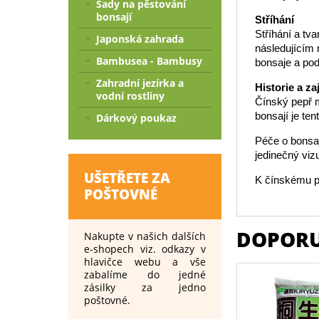
Sady na pěstování
bonsají
Stříhání
Stříhání a tv
Japonská zahrada
následujícím r
Bambusea - Bambusy
bonsaje a podp
Zahradní jezírka a
Historie a za
vodní rostliny
Čínský pepř m
bonsají je te
Dárkový poukaz
Péče o bonsaj
jedinečný viz
UŠETŘETE ZA
K čínskému p
POŠTOVNÉ
DOPORU
Nakupte v našich dalších
e-shopech viz. odkazy v
hlavičce webu a vše
zabalíme do jedné
zásilky za jedno
poštovné.