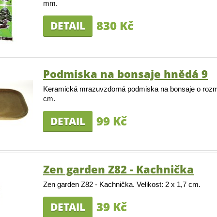
mm.
830 Kč
DETAIL
Podmiska na bonsaje hnědá 9
Keramická mrazuvzdorná podmiska na bonsaje o rozm
cm.
99 Kč
DETAIL
Zen garden Z82 - Kachnička
Zen garden Z82 - Kachnička. Velikost: 2 x 1,7 cm.
39 Kč
DETAIL