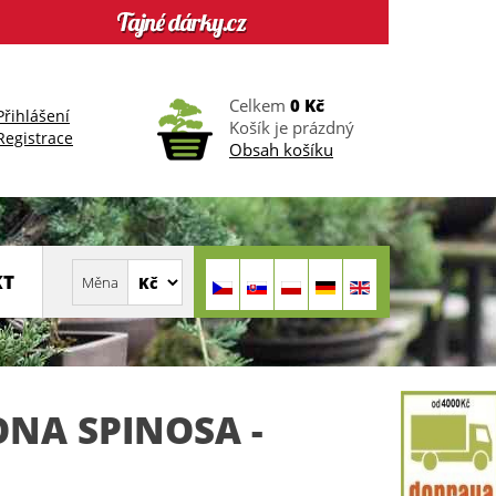
Celkem
0 Kč
Přihlášení
Košík je prázdný
Registrace
Obsah košíku
KT
NA SPINOSA -