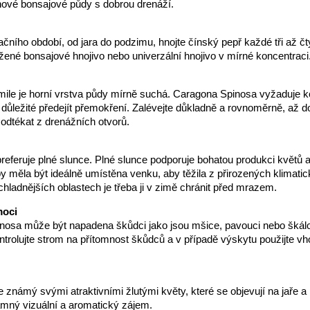
nové bonsajové půdy s dobrou drenáží.
ního období, od jara do podzimu, hnojte čínský pepř každé tři až čty
žené bonsajové hnojivo nebo univerzální hnojivo v mírné koncentraci
kmile je horní vrstva půdy mírně suchá. Caragona Spinosa vyžaduje k
je důležité předejít přemokření. Zalévejte důkladně a rovnoměrně, až 
odtékat z drenážních otvorů.
referuje plné slunce. Plné slunce podporuje bohatou produkci květů a
 by měla být ideálně umístěna venku, aby těžila z přirozených klimati
hladnějších oblastech je třeba ji v zimě chránit před mrazem.
moci
nosa může být napadena škůdci jako jsou mšice, pavouci nebo škálo
ntrolujte strom na přítomnost škůdců a v případě výskytu použijte v
e známý svými atraktivními žlutými květy, které se objevují na jaře a 
mný vizuální a aromatický zájem.