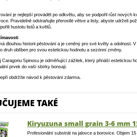
arování je nejlepší provádět po odkvětu, aby se podpořil růst nových k
oce. Pravidelně odstraňujte přerostlé větve a listy, abyste udrželi p
ořili hustotu listů a květů.
jímavosti
á dlouhou historii pěstování a je ceněný pro své květy a odolnost. V 
nto druh oblíben pro svou estetickou hodnotu a sezónní změny.
 Caragonu Spinosu je odměňující zážitek, který přináší estetickou h
uální prvek do vaší sbírky bonsají.
epři obdržíte návod k pěstování zdarma.
ČUJEME TAKÉ
Kiryuzuna small grain 3-6 mm 15
Profesionální substrát na jalovce a borovice. Objem 15 