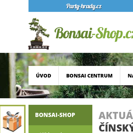
ÚVOD
BONSAI CENTRUM
N
AKTUÁ
BONSAI-SHOP
ČÍNSKÝ