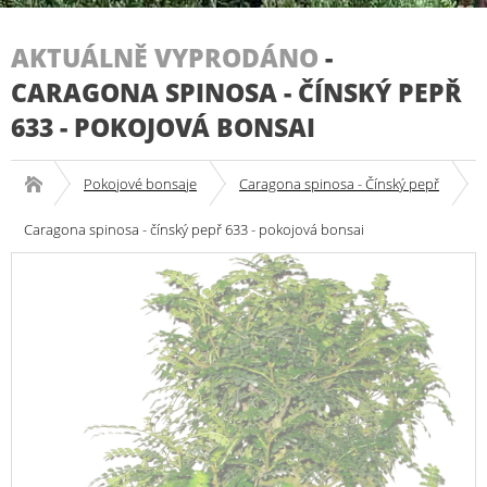
AKTUÁLNĚ VYPRODÁNO
-
CARAGONA SPINOSA - ČÍNSKÝ PEPŘ
633 - POKOJOVÁ BONSAI
Pokojové bonsaje
Caragona spinosa - Čínský pepř
Caragona spinosa - čínský pepř 633 - pokojová bonsai