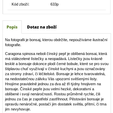
Kód zboží:
633p
Popis
Dotaz na zboží
Na fotografii je bonsaj, kterou obdržíte, nepoužíváme ilustrační
fotografie.
Caragona spinosa neboli čínský pepř je oblíbená bonsai, která
má stálezelené lístečky a neopadává. Lístečky jsou krásně
lesklé a bonsaje dokonce plodí černé bobule, které se pro svou
štiplavou chuť využívají v čínské kuchyni a jsou označovány
za stromy zdraví, či léčitelské. Bonsaje je lehce tvarovatelná,
na nedostatečnou zálivku Vás upozorní svěšenými listy.
Hnojíme pravidelně jednou za dva až tři týdny hnojivem na
bonsaje. Čínské pepře jsou velmi hezké, dekorativní a
oblíbené i svojí nenáročností. Rostou průměrně rychle, čili
jednou za čas je zapotřebí zastřihnout. Pěstování bonsaje je
opravdu nenáročné, postačí jim dostatek světla, přítmí, či tma
jim nevyhovuje.