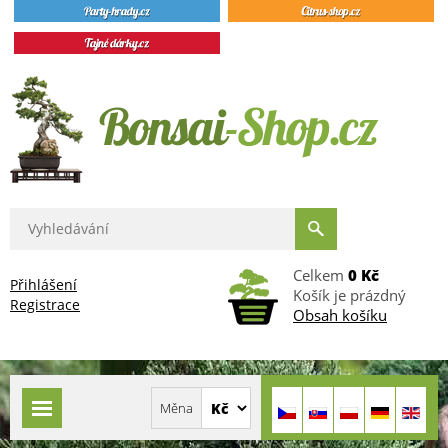
Celkem
0 Kč
Přihlášení
Košík je prázdný
Registrace
Obsah košíku