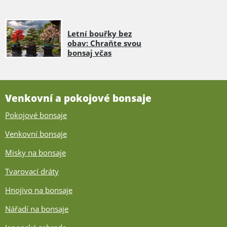
Letní bouřky bez
obav: Chraňte svou
bonsaj včas
Venkovní a pokojové bonsaje
Pokojové bonsaje
Venkovní bonsaje
Misky na bonsaje
Tvarovací dráty
Hnojivo na bonsaje
Nářadí na bonsaje