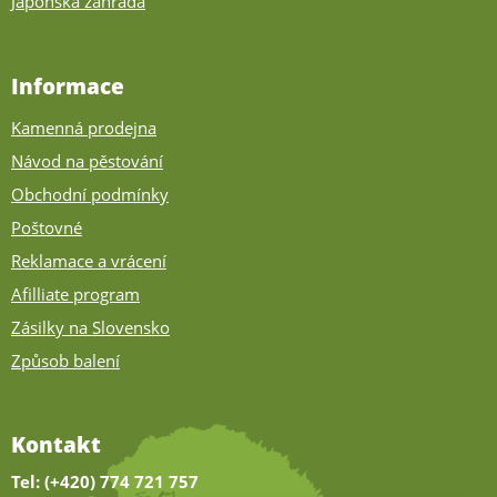
Japonská zahrada
Informace
Kamenná prodejna
Návod na pěstování
Obchodní podmínky
Poštovné
Reklamace a vrácení
Afilliate program
Zásilky na Slovensko
Způsob balení
Kontakt
Tel: (+420) 774 721 757