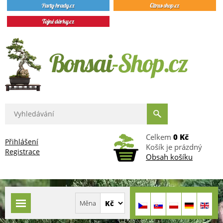
Celkem
0 Kč
Přihlášení
Košík je prázdný
Registrace
Obsah košíku