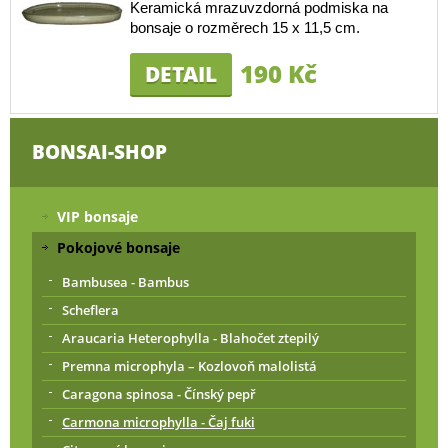
Keramická mrazuvzdorná podmiska na
bonsaje o rozměrech 15 x 11,5 cm.
190 Kč
DETAIL
BONSAI-SHOP
VIP bonsaje
Pokojové bonsaje
Bambusea - Bambus
Scheflera
Araucaria Heterophylla - Blahočet ztepilý
Premna microphyla – Kozlovoň malolistá
Caragona spinosa - Čínský pepř
Carmona microphylla - Čaj fuki