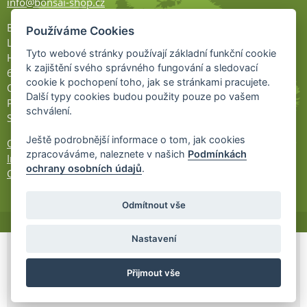
info@bonsai-shop.cz
Bonsai-shop
Používáme Cookies
Legionářů 2
Tyto webové stránky používají základní funkční cookie
Hodonín
k zajištění svého správného fungování a sledovací
695 01
cookie k pochopení toho, jak se stránkami pracujete.
Otevřeno:
Další typy cookies budou použity pouze po vašem
Po-Pá 9-17
schválení.
So 9-11:30
Ještě podrobnější informace o tom, jak cookies
Ochrana osobních údajů
zpracováváme, naleznete v našich
Podmínkách
Informace UKZÚZ
ochrany osobních údajů
.
Cookies
Odmítnout vše
Nastavení
© 2026 Bonsai-Shop.cz -
Partnerský
Přijmout vše
program
Partner ID: