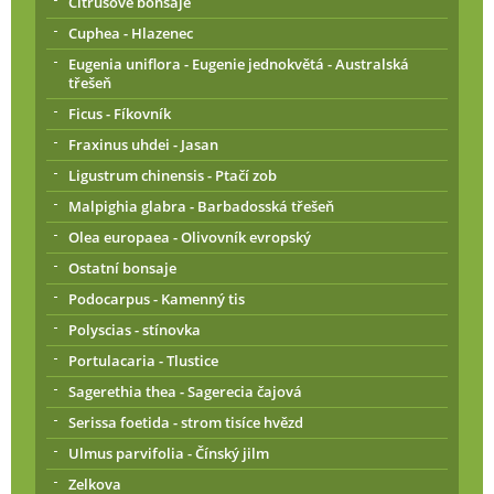
Citrusové bonsaje
Cuphea - Hlazenec
Eugenia uniflora - Eugenie jednokvětá - Australská
třešeň
Ficus - Fíkovník
Fraxinus uhdei - Jasan
Ligustrum chinensis - Ptačí zob
Malpighia glabra - Barbadosská třešeň
Olea europaea - Olivovník evropský
Ostatní bonsaje
Podocarpus - Kamenný tis
Polyscias - stínovka
Portulacaria - Tlustice
Sagerethia thea - Sagerecia čajová
Serissa foetida - strom tisíce hvězd
Ulmus parvifolia - Čínský jilm
Zelkova