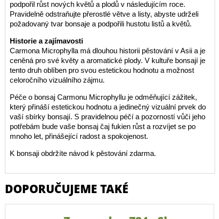
podpořil růst nových květů a plodů v následujícím roce.
Pravidelně odstraňujte přerostlé větve a listy, abyste udrželi
požadovaný tvar bonsaje a podpořili hustotu listů a květů.
Historie a zajímavosti
Carmona Microphylla má dlouhou historii pěstování v Asii a je
ceněná pro své květy a aromatické plody. V kultuře bonsají je
tento druh oblíben pro svou estetickou hodnotu a možnost
celoročního vizuálního zájmu.
Péče o bonsaj Carmonu Microphyllu je odměňující zážitek,
který přináší estetickou hodnotu a jedinečný vizuální prvek do
vaší sbírky bonsají. S pravidelnou péčí a pozorností vůči jeho
potřebám bude vaše bonsaj čaj fukien růst a rozvíjet se po
mnoho let, přinášející radost a spokojenost.
K bonsaji obdržíte návod k pěstování zdarma.
DOPORUČUJEME TAKÉ