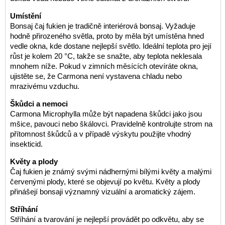
Umístění
Bonsaj čaj fukien je tradičně interiérová bonsaj. Vyžaduje
hodně přirozeného světla, proto by měla být umístěna hned
vedle okna, kde dostane nejlepší světlo. Ideální teplota pro její
růst je kolem 20 °C, takže se snažte, aby teplota neklesala
mnohem níže. Pokud v zimních měsících otevíráte okna,
ujistěte se, že Carmona není vystavena chladu nebo
mrazivému vzduchu.
Škůdci a nemoci
Carmona Microphylla může být napadena škůdci jako jsou
mšice, pavouci nebo škálovci. Pravidelně kontrolujte strom na
přítomnost škůdců a v případě výskytu použijte vhodný
insekticid.
Květy a plody
Čaj fukien je známý svými nádhernými bílými květy a malými
červenými plody, které se objevují po květu. Květy a plody
přinášejí bonsaji významný vizuální a aromatický zájem.
Stříhání
Stříhání a tvarování je nejlepší provádět po odkvětu, aby se