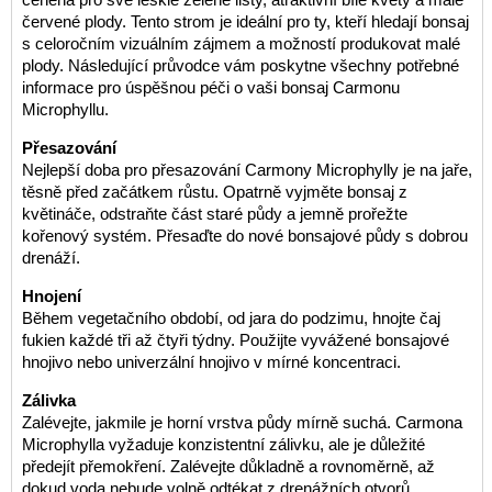
červené plody. Tento strom je ideální pro ty, kteří hledají bonsaj
s celoročním vizuálním zájmem a možností produkovat malé
plody. Následující průvodce vám poskytne všechny potřebné
informace pro úspěšnou péči o vaši bonsaj Carmonu
Microphyllu.
Přesazování
Nejlepší doba pro přesazování Carmony Microphylly je na jaře,
těsně před začátkem růstu. Opatrně vyjměte bonsaj z
květináče, odstraňte část staré půdy a jemně prořežte
kořenový systém. Přesaďte do nové bonsajové půdy s dobrou
drenáží.
Hnojení
Během vegetačního období, od jara do podzimu, hnojte čaj
fukien každé tři až čtyři týdny. Použijte vyvážené bonsajové
hnojivo nebo univerzální hnojivo v mírné koncentraci.
Zálivka
Zalévejte, jakmile je horní vrstva půdy mírně suchá. Carmona
Microphylla vyžaduje konzistentní zálivku, ale je důležité
předejít přemokření. Zalévejte důkladně a rovnoměrně, až
dokud voda nebude volně odtékat z drenážních otvorů.