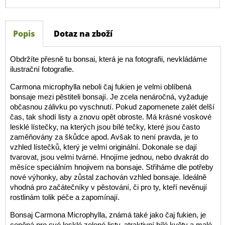
Popis
Dotaz na zboží
Obdržíte přesně tu bonsai, která je na fotografii, nevkládáme
ilustrační fotografie.
Carmona microphylla neboli čaj fukien je velmi oblíbená
bonsaje mezi pěstiteli bonsají. Je zcela nenáročná, vyžaduje
občasnou zálivku po vyschnutí. Pokud zapomenete zalét delší
čas, tak shodí listy a znovu opět obroste. Má krásné voskové
lesklé lístečky, na kterých jsou bílé tečky, které jsou často
zaměňovány za škůdce apod. Avšak to není pravda, je to
vzhled lístečků, který je velmi originální. Dokonale se dají
tvarovat, jsou velmi tvárné. Hnojíme jednou, nebo dvakrát do
měsíce speciálním hnojivem na bonsaje. Střiháme dle potřeby
nové výhonky, aby zůstal zachován vzhled bonsaje. Ideálně
vhodná pro začátečníky v pěstování, či pro ty, kteří nevěnují
rostlinám tolik péče a zapomínají.
Bonsaj Carmona Microphylla, známá také jako čaj fukien, je
ceněná pro své lesklé zelené listy, atraktivní bílé květy a malé