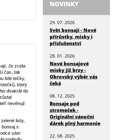
NOVINKY
29. 07. 2026
Svět bonsají - Nové
přírůstky, misky i
příslušenství
28. 01. 2026
Nové bonsajové
ají. Je zcela
misky již brzy -
í čas, tak
Obrovský výběr vás
u bílé tečky,
čeká
ístečků, který
nebo dvakrát do
08. 12. 2025
zůstal
Bonsaje pod
teří nevěnují
stromeček -
Originální vánoční
zelené listy,
dárek plný harmonie
í bonsaj s
ůvodce vám
22. 08. 2025
icrophyllu.