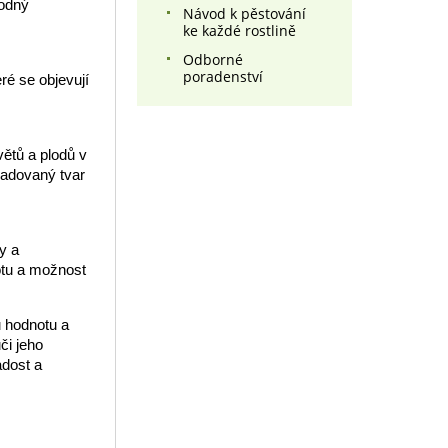
hodný
Návod k pěstování
ke každé rostlině
Odborné
poradenství
ré se objevují
větů a plodů v
ožadovaný tvar
y a
notu a možnost
u hodnotu a
či jeho
adost a