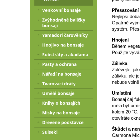
Venkovní bonsaje
Přesazování
Nejlepší doba
Zvýhodněné balíčky
Opatrně vyjmě
bonsají
systém. Přes
Yamadori čarověníky
Hnojení
Hnojivo na bonsaje
Během vegetač
Použijte vyvá
Substráty a akadama
Zálivka
Pasty a ochrana
Zalévejte, ja
Nářadí na bonsaje
zálivku, ale 
nebude volně 
Tvarovací dráty
Umístění
Umělé bonsaje
Bonsaj čaj fu
Knihy o bonsajích
měla být umíst
kolem 20 °C, 
Misky na bonsaje
otevíráte okn
Dřevěné podstavce
Škůdci a ne
Suiseki
Carmona Micr