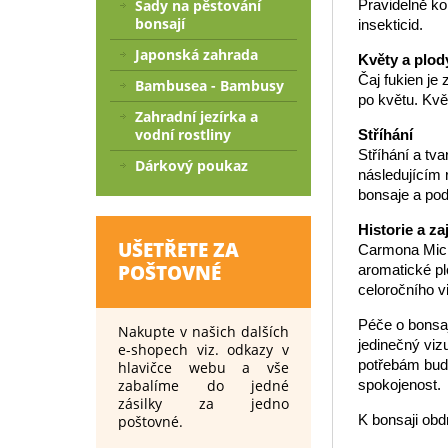
Pravidelně ko
Sady na pěstování
bonsají
insekticid.
Japonská zahrada
Květy a plod
Čaj fukien je
Bambusea - Bambusy
po květu. Kvě
Zahradní jezírka a
vodní rostliny
Stříhání
Stříhání a tv
Dárkový poukaz
následujícím r
bonsaje a podp
Historie a za
UŠETŘETE ZA
Carmona Micro
POŠTOVNÉ
aromatické pl
celoročního v
Péče o bonsaj
Nakupte v našich dalších
jedinečný viz
e-shopech viz. odkazy v
potřebám bude
hlavičce webu a vše
spokojenost.
zabalíme do jedné
zásilky za jedno
K bonsaji obd
poštovné.