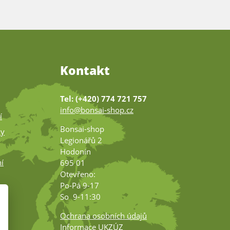
Kontakt
Tel: (+420) 774 721 757
info@bonsai-shop.cz
í
Bonsai-shop
ky
Legionářů 2
Hodonín
í
695 01
Otevřeno:
Po-Pá 9-17
ko
So 9-11:30
Ochrana osobních údajů
Informace UKZÚZ