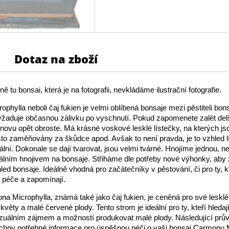
Dotaz na zboží
ě tu bonsai, která je na fotografii, nevkládáme ilustrační fotografie.
phylla neboli čaj fukien je velmi oblíbená bonsaje mezi pěstiteli bons
žaduje občasnou zálivku po vyschnutí. Pokud zapomenete zalét delš
 znovu opět obroste. Má krásné voskové lesklé lístečky, na kterých jso
sto zaměňovány za škůdce apod. Avšak to není pravda, je to vzhled l
nální. Dokonale se dají tvarovat, jsou velmi tvárné. Hnojíme jednou, 
lním hnojivem na bonsaje. Střiháme dle potřeby nové výhonky, aby 
ed bonsaje. Ideálně vhodná pro začátečníky v pěstování, či pro ty, k
k péče a zapomínají.
a Microphylla, známá také jako čaj fukien, je ceněná pro své lesklé 
é květy a malé červené plody. Tento strom je ideální pro ty, kteří hledaj
izuálním zájmem a možností produkovat malé plody. Následující pr
chny potřebné informace pro úspěšnou péči o vaši bonsaj Carmonu M