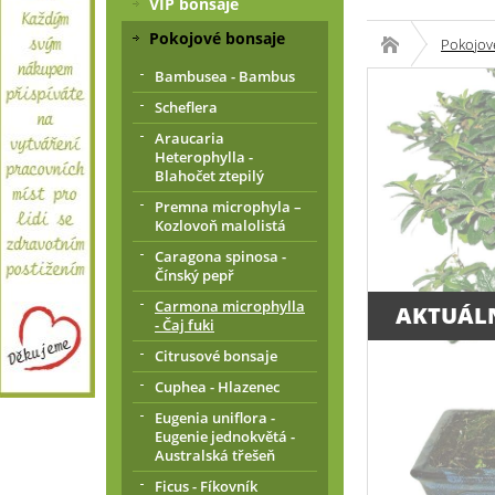
VIP bonsaje
Pokojové bonsaje
Pokojov
Bambusea - Bambus
Scheflera
Araucaria
Heterophylla -
Blahočet ztepilý
Premna microphyla –
Kozlovoň malolistá
Caragona spinosa -
Čínský pepř
Carmona microphylla
AKTUÁL
- Čaj fuki
Citrusové bonsaje
Cuphea - Hlazenec
Eugenia uniflora -
Eugenie jednokvětá -
Australská třešeň
Ficus - Fíkovník