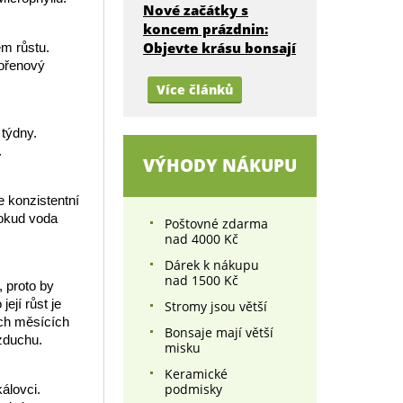
Nové začátky s
koncem prázdnin:
Objevte krásu bonsají
em růstu.
kořenový
Více článků
 týdny.
.
VÝHODY NÁKUPU
e konzistentní
dokud voda
Poštovné zdarma
nad 4000 Kč
Dárek k nákupu
nad 1500 Kč
, proto by
ejí růst je
Stromy jsou větší
ích měsících
Bonsaje mají větší
zduchu.
misku
Keramické
podmisky
álovci.