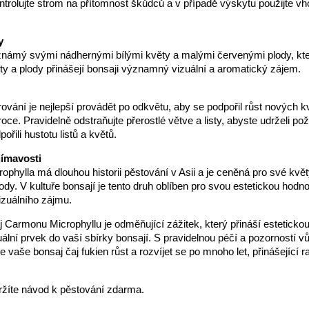
ntrolujte strom na přítomnost škůdců a v případě výskytu použijte v
y
 známý svými nádhernými bílými květy a malými červenými plody, kte
ty a plody přinášejí bonsaji významný vizuální a aromatický zájem.
arování je nejlepší provádět po odkvětu, aby se podpořil růst nových k
oce. Pravidelně odstraňujte přerostlé větve a listy, abyste udrželi p
ořili hustotu listů a květů.
jímavosti
phylla má dlouhou historii pěstování v Asii a je ceněná pro své květ
ody. V kultuře bonsají je tento druh oblíben pro svou estetickou hod
izuálního zájmu.
 Carmonu Microphyllu je odměňující zážitek, který přináší esteticko
uální prvek do vaší sbírky bonsají. S pravidelnou péčí a pozorností vů
 vaše bonsaj čaj fukien růst a rozvíjet se po mnoho let, přinášející r
ržíte návod k pěstování zdarma.