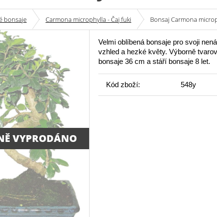
é bonsaje
Carmona microphylla - Čaj fuki
Bonsaj Carmona microphy
Velmi oblíbená bonsaje pro svoji nen
vzhled a hezké květy. Výborně tvaro
bonsaje 36 cm a stáří bonsaje 8 let.
Kód zboží:
548y
NĚ VYPRODÁNO