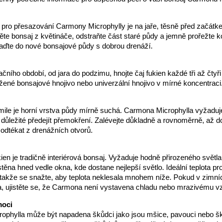
 pro přesazování Carmony Microphylly je na jaře, těsně před začátk
te bonsaj z květináče, odstraňte část staré půdy a jemně prořežte 
aďte do nové bonsajové půdy s dobrou drenáží.
ního období, od jara do podzimu, hnojte čaj fukien každé tři až čtyři
žené bonsajové hnojivo nebo univerzální hnojivo v mírné koncentraci
kmile je horní vrstva půdy mírně suchá. Carmona Microphylla vyžaduj
je důležité předejít přemokření. Zalévejte důkladně a rovnoměrně, až 
odtékat z drenážních otvorů.
kien je tradičně interiérová bonsaj. Vyžaduje hodně přirozeného světla
ěna hned vedle okna, kde dostane nejlepší světlo. Ideální teplota pro j
takže se snažte, aby teplota neklesala mnohem níže. Pokud v zimn
a, ujistěte se, že Carmona není vystavena chladu nebo mrazivému v
moci
ophylla může být napadena škůdci jako jsou mšice, pavouci nebo šk