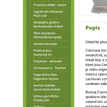
Fraxinus uhdei - Jasan
Ligustrum chinensis -
Ptačí zob
Malpighia glabra -
Popis
Barbadosská třešeň
Olea europaea -
Olivovník evropský
Obdržíte přesn
Ostatní bonsaje
Carmona micro
Podocarpus -
Kamenný tis
nenáročná, vy
shodí listy a
Polyscias - stínovka
které jsou ča
Portulacaria - Tlustice
je velmi origi
měsíce speciá
Sagerethia thea -
Sagerecia čajová
zachován vzhl
rostlinám toli
Serissa foetida -
strom tisíce hvězd
Bonsaj Carmon
Ulmus parvifolia -
atraktivní bíl
Čínský jilm
celoročním v
poskytne vše
Zelkova