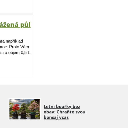
ážená půl
ma například
ě moc. Proto Vám
 za objem 0,5 L
Letní bouřky bez
obav: Chraňte svou
bonsaj včas