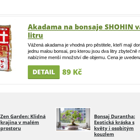
Akadama na bonsaje SHOHIN v
litru
Vážená akadama je vhodná pro pěstitele, kteří mají do
jednu malou bonsai, pro kterou jsou dva litry zbytečn
nabízíme menší množství dle objemu. Cena je uvedena
89 Kč
DETAIL
Zen Garden: Klidná
Bonsaj Durantha:
krajina v malém
Exotická kráska s
prostoru
květy i osobitým
kouzlem