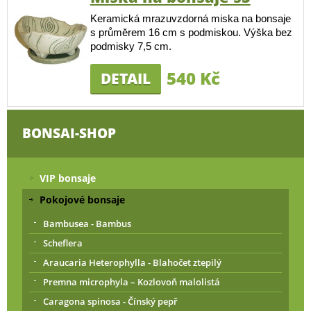
Keramická mrazuvzdorná miska na bonsaje
s průměrem 16 cm s podmiskou. Výška bez
podmisky 7,5 cm.
540 Kč
DETAIL
BONSAI-SHOP
VIP bonsaje
Pokojové bonsaje
Bambusea - Bambus
Scheflera
Araucaria Heterophylla - Blahočet ztepilý
Premna microphyla – Kozlovoň malolistá
Caragona spinosa - Čínský pepř