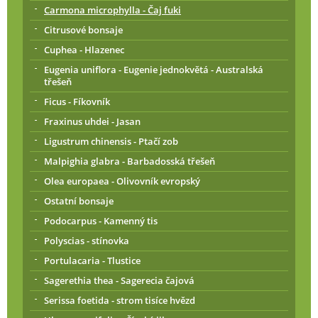
Carmona microphylla - Čaj fuki
Citrusové bonsaje
Cuphea - Hlazenec
Eugenia uniflora - Eugenie jednokvětá - Australská
třešeň
Ficus - Fíkovník
Fraxinus uhdei - Jasan
Ligustrum chinensis - Ptačí zob
Malpighia glabra - Barbadosská třešeň
Olea europaea - Olivovník evropský
Ostatní bonsaje
Podocarpus - Kamenný tis
Polyscias - stínovka
Portulacaria - Tlustice
Sagerethia thea - Sagerecia čajová
Serissa foetida - strom tisíce hvězd