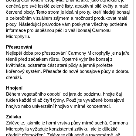
ceněná pro své lesklé zelené listy, atraktivní bílé květy a malé
červené plody. Tento strom je ideální pro ty, kteří hledají bonsaj
s celoročním vizuálním zájmem a možností produkovat malé
plody. Následující průvodce vám poskytne všechny potřebné
informace pro úspěšnou péči o vaši bonsaj Carmonu
Microphyllu.
Přesazování
Nejlepší doba pro přesazování Carmony Microphylly je na jaře,
těsně před začátkem růstu. Opatrně vyjměte bonsaj z
květináče, odstraňte část staré půdy a jemně prořežte
kořenový systém. Přesaďte do nové bonsajové půdy s dobrou
drenáží.
Hnojení
Během vegetačního období, od jara do podzimu, hnojte čaj
fukien každé tři až čtyři týdny. Použijte vyvážené bonsajové
hnojivo nebo univerzální hnojivo v mírné koncentraci.
Zálivka
Zalévejte, jakmile je horní vrstva půdy mírně suchá. Carmona
Microphylla vyžaduje konzistentní zálivku, ale je důležité
předejít přemokření. Zalévejte důkladně a rovnoměrně, až