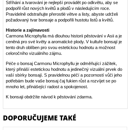
Stříhání a tvarování je nejlepší provádět po odkvětu, aby se
podpořil růst nových květů a plodů v následujícím roce.
Pravidelně odstraňujte přerostlé větve a listy, abyste udrželi
požadovaný tvar bonsaje a podpořili hustotu listů a květů.
Historie a zajímavosti
Carmona Microphylla má dlouhou historii pěstování v Asii a je
ceněná pro své květy a aromatické plody. V kultuře bonsají je
tento druh oblíben pro svou estetickou hodnotu a možnost
celoročního vizuálního zájmu.
Péče o bonsaj Carmonu Microphyllu je odměňující zážitek,
který přináší estetickou hodnotu a jedinečný vizuální prvek do
vaší sbírky bonsají. S pravidelnou péčí a pozorností vůči jeho
potřebám bude vaše bonsaj čaj fukien růst a rozvíjet se po
mnoho let, přinášející radost a spokojenost.
K bonsaji obdržíte návod k pěstování zdarma.
DOPORUČUJEME TAKÉ