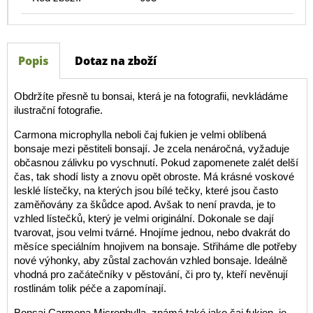
Popis
Dotaz na zboží
Obdržíte přesně tu bonsai, která je na fotografii, nevkládáme
ilustrační fotografie.
Carmona microphylla neboli čaj fukien je velmi oblíbená
bonsaje mezi pěstiteli bonsají. Je zcela nenáročná, vyžaduje
občasnou zálivku po vyschnutí. Pokud zapomenete zalét delší
čas, tak shodí listy a znovu opět obroste. Má krásné voskové
lesklé lístečky, na kterých jsou bílé tečky, které jsou často
zaměňovány za škůdce apod. Avšak to není pravda, je to
vzhled lístečků, který je velmi originální. Dokonale se dají
tvarovat, jsou velmi tvárné. Hnojíme jednou, nebo dvakrát do
měsíce speciálním hnojivem na bonsaje. Střiháme dle potřeby
nové výhonky, aby zůstal zachován vzhled bonsaje. Ideálně
vhodná pro začátečníky v pěstování, či pro ty, kteří nevěnují
rostlinám tolik péče a zapomínají.
Bonsaj Carmona Microphylla, známá také jako čaj fukien, je