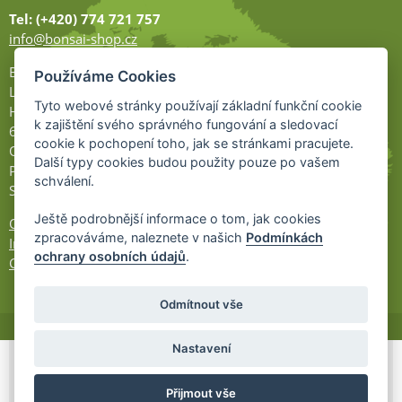
Tel: (+420) 774 721 757
info@bonsai-shop.cz
Bonsai-shop
Používáme Cookies
Legionářů 2
Tyto webové stránky používají základní funkční cookie
Hodonín
k zajištění svého správného fungování a sledovací
695 01
cookie k pochopení toho, jak se stránkami pracujete.
Otevřeno:
Další typy cookies budou použity pouze po vašem
Po-Pá 9-17
schválení.
So 9-11:30
Ještě podrobnější informace o tom, jak cookies
Ochrana osobních údajů
zpracováváme, naleznete v našich
Podmínkách
Informace UKZÚZ
ochrany osobních údajů
.
Cookies
Odmítnout vše
Nastavení
© 2026 Bonsai-Shop.cz -
Partnerský
Přijmout vše
program