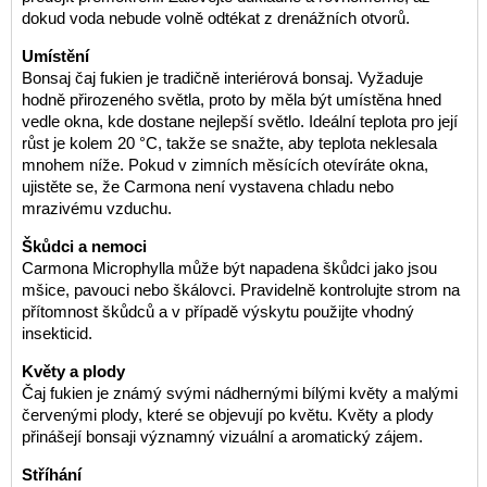
dokud voda nebude volně odtékat z drenážních otvorů.
Umístění
Bonsaj čaj fukien je tradičně interiérová bonsaj. Vyžaduje
hodně přirozeného světla, proto by měla být umístěna hned
vedle okna, kde dostane nejlepší světlo. Ideální teplota pro její
růst je kolem 20 °C, takže se snažte, aby teplota neklesala
mnohem níže. Pokud v zimních měsících otevíráte okna,
ujistěte se, že Carmona není vystavena chladu nebo
mrazivému vzduchu.
Škůdci a nemoci
Carmona Microphylla může být napadena škůdci jako jsou
mšice, pavouci nebo škálovci. Pravidelně kontrolujte strom na
přítomnost škůdců a v případě výskytu použijte vhodný
insekticid.
Květy a plody
Čaj fukien je známý svými nádhernými bílými květy a malými
červenými plody, které se objevují po květu. Květy a plody
přinášejí bonsaji významný vizuální a aromatický zájem.
Stříhání