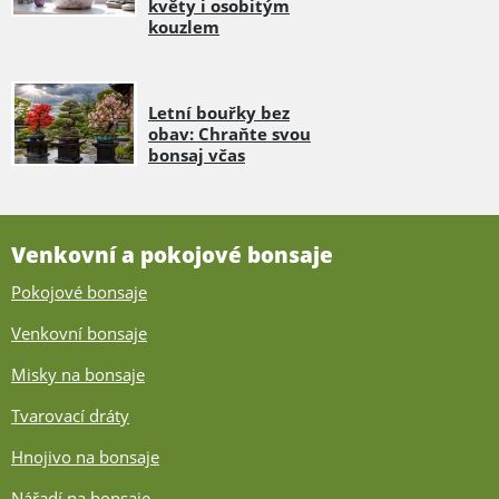
květy i osobitým
kouzlem
Letní bouřky bez
obav: Chraňte svou
bonsaj včas
Venkovní a pokojové bonsaje
Pokojové bonsaje
Venkovní bonsaje
Misky na bonsaje
Tvarovací dráty
Hnojivo na bonsaje
Nářadí na bonsaje