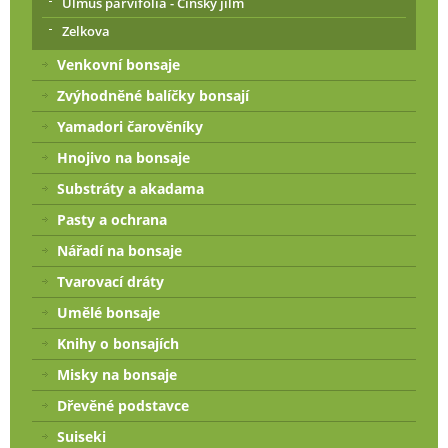
Ulmus parvifolia - Čínský jilm
Zelkova
Venkovní bonsaje
Zvýhodněné balíčky bonsají
Yamadori čarověníky
Hnojivo na bonsaje
Substráty a akadama
Pasty a ochrana
Nářadí na bonsaje
Tvarovací dráty
Umělé bonsaje
Knihy o bonsajích
Misky na bonsaje
Dřevěné podstavce
Suiseki