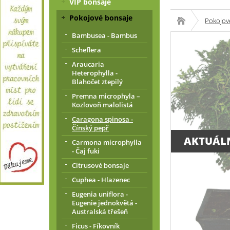
VIP bonsaje
Pokojové bonsaje
Pokojov
Bambusea - Bambus
Scheflera
Araucaria
Heterophylla -
Blahočet ztepilý
Premna microphyla –
Kozlovoň malolistá
Caragona spinosa -
Čínský pepř
AKTUÁL
Carmona microphylla
- Čaj fuki
Citrusové bonsaje
Cuphea - Hlazenec
Eugenia uniflora -
Eugenie jednokvětá -
Australská třešeň
Ficus - Fíkovník