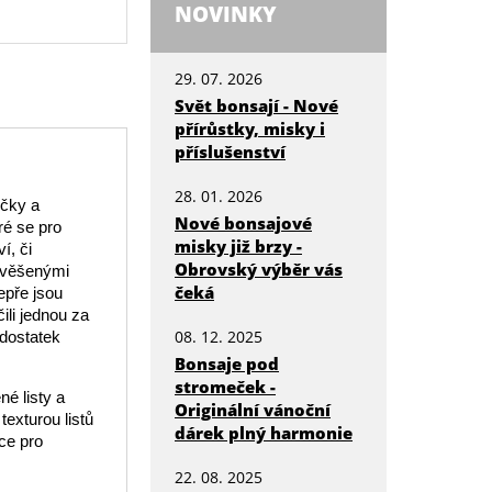
NOVINKY
29. 07. 2026
Svět bonsají - Nové
přírůstky, misky i
příslušenství
28. 01. 2026
ečky a
Nové bonsajové
ré se pro
misky již brzy -
í, či
Obrovský výběr vás
 svěšenými
čeká
epře jsou
ili jednou za
08. 12. 2025
 dostatek
Bonsaje pod
stromeček -
é listy a
Originální vánoční
 texturou listů
dárek plný harmonie
ce pro
22. 08. 2025