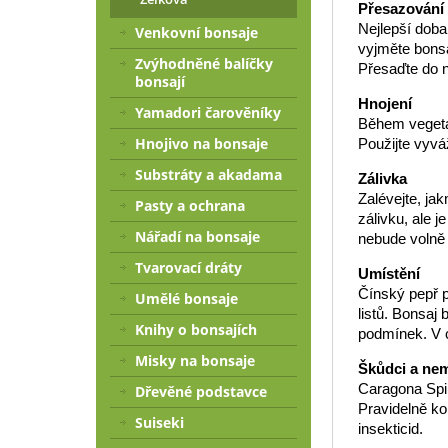
Přesazování
Nejlepší doba
Venkovní bonsaje
vyjměte bonsa
Zvýhodněné balíčky
Přesaďte do 
bonsají
Hnojení
Yamadori čarověníky
Během vegetač
Hnojivo na bonsaje
Použijte vyvá
Substráty a akadama
Zálivka
Zalévejte, ja
Pasty a ochrana
zálivku, ale 
Nářadí na bonsaje
nebude volně 
Tvarovací dráty
Umístění
Čínský pepř p
Umělé bonsaje
listů. Bonsaj
Knihy o bonsajích
podmínek. V c
Misky na bonsaje
Škůdci a ne
Caragona Spi
Dřevěné podstavce
Pravidelně ko
Suiseki
insekticid.