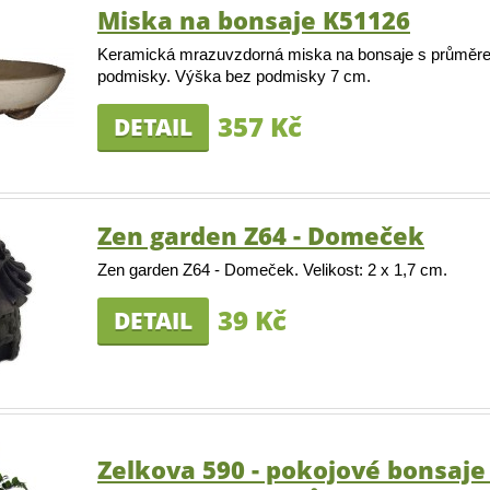
Miska na bonsaje K51126
Keramická mrazuvzdorná miska na bonsaje s průměr
podmisky. Výška bez podmisky 7 cm.
357 Kč
DETAIL
Zen garden Z64 - Domeček
Zen garden Z64 - Domeček. Velikost: 2 x 1,7 cm.
39 Kč
DETAIL
Zelkova 590 - pokojové bonsaje