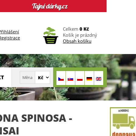
Celkem
0 Kč
Přihlášení
Košík je prázdný
Registrace
Obsah košíku
KT
NA SPINOSA -
NSAI