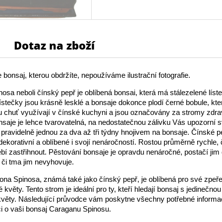
Dotaz na zboží
je bonsaj, kterou obdržíte, nepoužíváme ilustrační fotografie.
osa neboli čínský pepř je oblíbená bonsai, která má stálezelené líst
stečky jsou krásně lesklé a bonsaje dokonce plodí černé bobule, kte
u chuť využívají v čínské kuchyni a jsou označovány za stromy zdrav
onsaje je lehce tvarovatelná, na nedostatečnou zálivku Vás upozorní
e pravidelně jednou za dva až tři týdny hnojivem na bonsaje. Čínské p
dekorativní a oblíbené i svojí nenáročností. Rostou průměrně rychle, č
ebí zastřihnout. Pěstování bonsaje je opravdu nenáročné, postačí jim
, či tma jim nevyhovuje.
na Spinosa, známá také jako čínský pepř, je oblíbená pro své zpeřen
té květy. Tento strom je ideální pro ty, kteří hledají bonsaj s jedinečnou
květy. Následující průvodce vám poskytne všechny potřebné informa
i o vaši bonsaj Caraganu Spinosu.