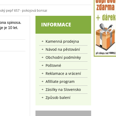
nský pepř 657 - pokojová bonsai
gona spinosa.
INFORMACE
 je 10 let.
Kamenná prodejna
Návod na pěstování
Obchodní podmínky
Poštovné
Reklamace a vrácení
Afilliate program
Zásilky na Slovensko
Způsob balení