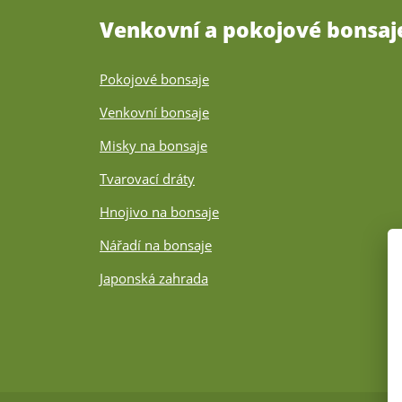
Venkovní a pokojové bonsaj
Pokojové bonsaje
Venkovní bonsaje
Misky na bonsaje
Tvarovací dráty
Hnojivo na bonsaje
Nářadí na bonsaje
Japonská zahrada