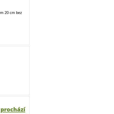
em 20 cm bez
 prochází