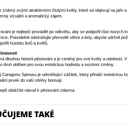
e známý svými atraktivními žlutými květy, které se objevují na jaře a 
mný vizuální a aromatický zájem.
arování je nejlepší provádět po odkvětu, aby se podpořil růst nových k
oce. Pravidelně odstraňujte přerostlé větve a listy, abyste udrželi p
ořili hustotu listů a květů.
jímavosti
á dlouhou historii pěstování a je ceněný pro své květy a odolnost. V 
nto druh oblíben pro svou estetickou hodnotu a sezónní změny.
 Caragonu Spinosu je odměňující zážitek, který přináší estetickou h
uální prvek do vaší sbírky bonsají.
epři obdržíte návod k pěstování zdarma.
ČUJEME TAKÉ