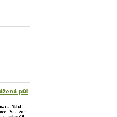
ážená půl
ma například
ě moc. Proto Vám
 za objem 0,5 L