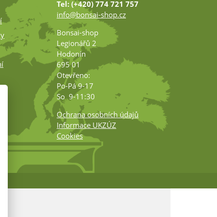
Tel: (+420) 774 721 757
info@bonsai-shop.cz
í
Bonsai-shop
ky
Legionářů 2
Hodonín
í
695 01
Otevřeno:
Po-Pá 9-17
ko
So 9-11:30
Ochrana osobních údajů
Informace UKZÚZ
Cookies
m