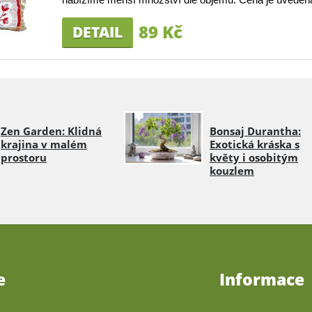
89 Kč
DETAIL
Zen Garden: Klidná
Bonsaj Durantha:
krajina v malém
Exotická kráska s
prostoru
květy i osobitým
kouzlem
e
Informace