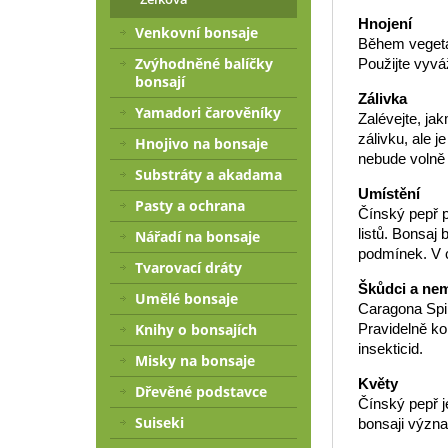
Hnojení
Venkovní bonsaje
Během vegetač
Zvýhodněné balíčky
Použijte vyvá
bonsají
Zálivka
Yamadori čarověníky
Zalévejte, ja
zálivku, ale 
Hnojivo na bonsaje
nebude volně 
Substráty a akadama
Umístění
Pasty a ochrana
Čínský pepř p
listů. Bonsaj
Nářadí na bonsaje
podmínek. V c
Tvarovací dráty
Škůdci a ne
Umělé bonsaje
Caragona Spi
Pravidelně ko
Knihy o bonsajích
insekticid.
Misky na bonsaje
Květy
Dřevěné podstavce
Čínský pepř j
Suiseki
bonsaji význa