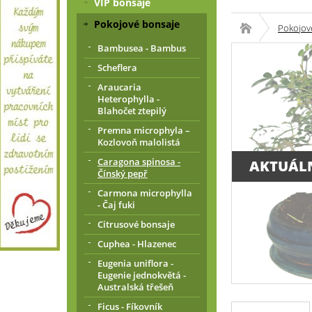
VIP bonsaje
Pokojové bonsaje
Pokojov
Bambusea - Bambus
Scheflera
Araucaria
Heterophylla -
Blahočet ztepilý
Premna microphyla –
Kozlovoň malolistá
Caragona spinosa -
AKTUÁL
Čínský pepř
Carmona microphylla
- Čaj fuki
Citrusové bonsaje
Cuphea - Hlazenec
Eugenia uniflora -
Eugenie jednokvětá -
Australská třešeň
Ficus - Fíkovník