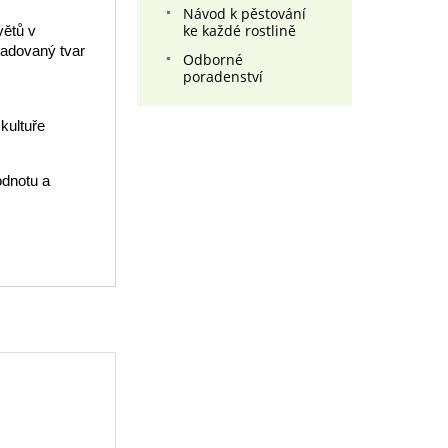
Návod k pěstování
ke každé rostlině
větů v
ožadovaný tvar
Odborné
poradenství
kultuře
odnotu a