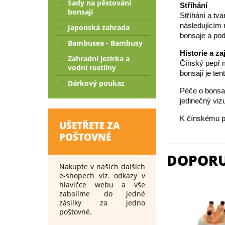
Sady na pěstování
Stříhání
bonsají
Stříhání a tv
následujícím r
Japonská zahrada
bonsaje a podp
Bambusea - Bambusy
Historie a za
Zahradní jezírka a
Čínský pepř m
vodní rostliny
bonsají je te
Dárkový poukaz
Péče o bonsaj
jedinečný viz
K čínskému p
UŠETŘETE ZA
POŠTOVNÉ
DOPORU
Nakupte v našich dalších
e-shopech viz. odkazy v
hlavičce webu a vše
zabalíme do jedné
zásilky za jedno
poštovné.