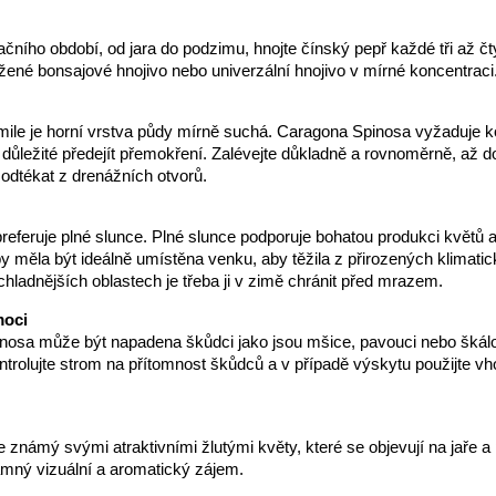
ního období, od jara do podzimu, hnojte čínský pepř každé tři až čty
žené bonsajové hnojivo nebo univerzální hnojivo v mírné koncentraci
kmile je horní vrstva půdy mírně suchá. Caragona Spinosa vyžaduje k
je důležité předejít přemokření. Zalévejte důkladně a rovnoměrně, až 
odtékat z drenážních otvorů.
referuje plné slunce. Plné slunce podporuje bohatou produkci květů a
 by měla být ideálně umístěna venku, aby těžila z přirozených klimati
hladnějších oblastech je třeba ji v zimě chránit před mrazem.
moci
nosa může být napadena škůdci jako jsou mšice, pavouci nebo škálo
ntrolujte strom na přítomnost škůdců a v případě výskytu použijte v
e známý svými atraktivními žlutými květy, které se objevují na jaře a 
mný vizuální a aromatický zájem.