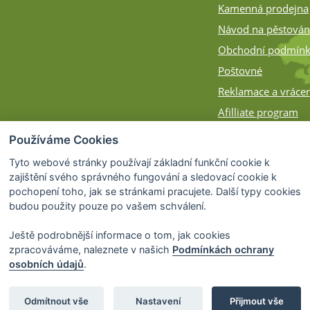
Kamenná prodejna
Návod na pěstován
Obchodní podmín
Poštovné
Reklamace a vrácen
Afilliate program
Zásilky na Slovens
Používáme Cookies
Způsob balení
Tyto webové stránky používají základní funkční cookie k
zajištění svého správného fungování a sledovací cookie k
pochopení toho, jak se stránkami pracujete. Další typy cookies
budou použity pouze po vašem schválení.
Ještě podrobnější informace o tom, jak cookies
zpracováváme, naleznete v našich
Podmínkách ochrany
osobních údajů
.
© 2026 Bonsai-Shop.cz -
Partnerský progra
Odmítnout vše
Nastavení
Přijmout vše