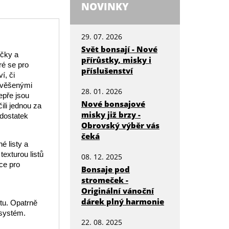
NOVINKY
29. 07. 2026
Svět bonsají - Nové
ečky a
přírůstky, misky i
ré se pro
příslušenství
í, či
 svěšenými
28. 01. 2026
epře jsou
Nové bonsajové
ili jednou za
misky již brzy -
 dostatek
Obrovský výběr vás
čeká
é listy a
 texturou listů
08. 12. 2025
ce pro
Bonsaje pod
stromeček -
Originální vánoční
dárek plný harmonie
tu. Opatrně
 systém.
22. 08. 2025