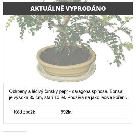
AKTUÁLNĚ VYPRODÁNO
Oblíbený a léčivý čínský pepř - caragona spinosa. Bonsai
je vysoká 39 cm, staří 10 let. Používá se jako léčivé koření.
Kód zboží:
992la