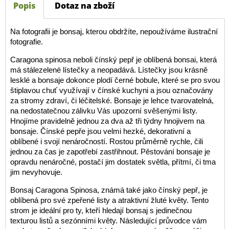
Popis
Dotaz na zboží
Na fotografii je bonsaj, kterou obdržíte, nepoužíváme ilustrační
fotografie.
Caragona spinosa neboli čínský pepř je oblíbená bonsai, která
má stálezelené lístečky a neopadává. Lístečky jsou krásně
lesklé a bonsaje dokonce plodí černé bobule, které se pro svou
štiplavou chuť využívají v čínské kuchyni a jsou označovány
za stromy zdraví, či léčitelské. Bonsaje je lehce tvarovatelná,
na nedostatečnou zálivku Vás upozorní svěšenými listy.
Hnojíme pravidelně jednou za dva až tři týdny hnojivem na
bonsaje. Čínské pepře jsou velmi hezké, dekorativní a
oblíbené i svojí nenáročností. Rostou průměrně rychle, čili
jednou za čas je zapotřebí zastřihnout. Pěstování bonsaje je
opravdu nenáročné, postačí jim dostatek světla, přítmí, či tma
jim nevyhovuje.
Bonsaj Caragona Spinosa, známá také jako čínský pepř, je
oblíbená pro své zpeřené listy a atraktivní žluté květy. Tento
strom je ideální pro ty, kteří hledají bonsaj s jedinečnou
texturou listů a sezónními květy. Následující průvodce vám