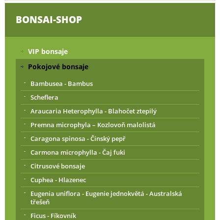
BONSAI-SHOP
VIP bonsaje
Pokojové bonsaje
Bambusea - Bambus
Scheflera
Araucaria Heterophylla - Blahočet ztepilý
Premna microphyla – Kozlovoň malolistá
Caragona spinosa - Čínský pepř
Carmona microphylla - Čaj fuki
Citrusové bonsaje
Cuphea - Hlazenec
Eugenia uniflora - Eugenie jednokvětá - Australská
třešeň
Ficus - Fíkovník