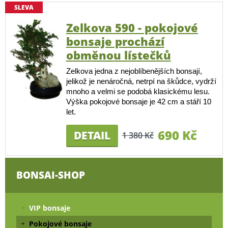
SLEVA
Zelkova 590 - pokojové
bonsaje prochází
obměnou lístečků
Zelkova jedna z nejoblíbenějších bonsají,
jelikož je nenáročná, netrpí na škůdce, vydrží
mnoho a velmi se podobá klasickému lesu.
Výška pokojové bonsaje je 42 cm a stáří 10
let.
690 Kč
DETAIL
1 380 Kč
BONSAI-SHOP
VIP bonsaje
Pokojové bonsaje