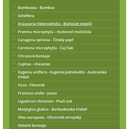
Bambusea - Bambus
Scheflera
Araucaria Heterophylla - Blahočet ztepilý
Premna microphyla – Kozlovoň malolistá
Caragona spinosa - Čínský pepř
Carmona microphylla - Čaj fuki
Citrusové bonsaje
Cuphea - Hlazenec
Eugenia uniflora - Eugenie jednokvětá - Australská
třešeň
Ficus - Fíkovník
Fraxinus uhdei - Jasan
Ligustrum chinensis - Ptačí zob
Malpighia glabra - Barbadosská třešeň
Olea europaea - Olivovník evropský
Ostatní bonsaje