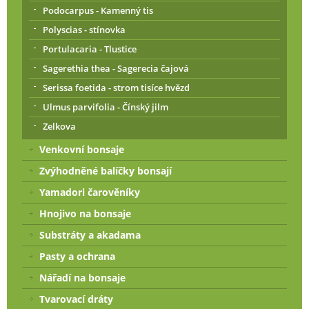
Podocarpus - Kamenný tis
Polyscias - stínovka
Portulacaria - Tlustice
Sagerethia thea - Sagerecia čajová
Serissa foetida - strom tisíce hvězd
Ulmus parvifolia - Čínský jilm
Zelkova
Venkovní bonsaje
Zvýhodněné balíčky bonsají
Yamadori čarověníky
Hnojivo na bonsaje
Substráty a akadama
Pasty a ochrana
Nářadí na bonsaje
Tvarovací dráty