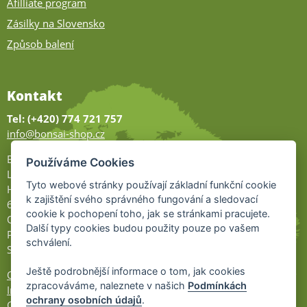
Afilliate program
Zásilky na Slovensko
Způsob balení
Kontakt
Tel: (+420) 774 721 757
info@bonsai-shop.cz
Bonsai-shop
Používáme Cookies
Legionářů 2
Tyto webové stránky používají základní funkční cookie
Hodonín
k zajištění svého správného fungování a sledovací
695 01
cookie k pochopení toho, jak se stránkami pracujete.
Otevřeno:
Další typy cookies budou použity pouze po vašem
Po-Pá 9-17
schválení.
So 9-11:30
Ještě podrobnější informace o tom, jak cookies
Ochrana osobních údajů
zpracováváme, naleznete v našich
Podmínkách
Informace UKZÚZ
ochrany osobních údajů
.
Cookies