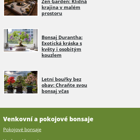
Zen Garden: Klidná
krajina v malém
prostoru
Bonsaj Durantha:
Exotická kráska s
květy i osobitým
kouzlem
Letní bouřky bez
obav: Chraňte svou
bonsaj včas
Venkovní a pokojové bonsaje
Pokojové bonsaje