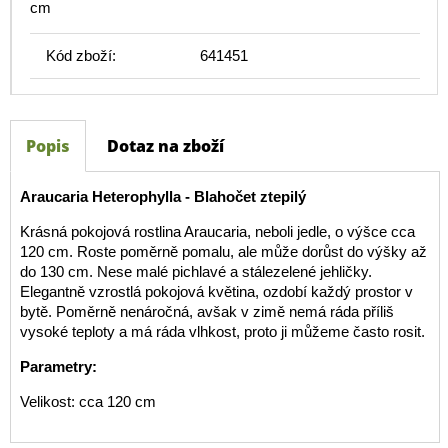
cm
Kód zboží:
641451
Popis
Dotaz na zboží
Araucaria Heterophylla - Blahočet ztepilý
Krásná pokojová rostlina Araucaria, neboli jedle, o výšce cca
120 cm. Roste poměrně pomalu, ale může dorůst do výšky až
do 130 cm. Nese malé pichlavé a stálezelené jehličky.
Elegantně vzrostlá pokojová květina, ozdobí každý prostor v
bytě. Poměrně nenáročná, avšak v zimě nemá ráda příliš
vysoké teploty a má ráda vlhkost, proto ji můžeme často rosit.
Parametry:
Velikost: cca 120 cm