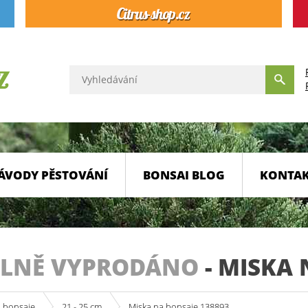
ÁVODY PĚSTOVÁNÍ
BONSAI BLOG
KONTA
LNĚ VYPRODÁNO
-
MISKA 
a bonsaje
21 - 25 cm
Miska na bonsaje 138893