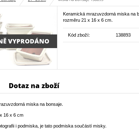
Keramická mrazuvzdorná miska na b
rozměru 21 x 16 x 6 cm.
Kód zboží:
138893
NĚ VYPRODÁNO
Dotaz na zboží
azuvzdorná miska na bonsaje.
x 16 x 6 cm
otografii i podmiska, je tato podmiska součástí misky.