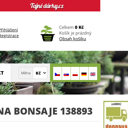
Celkem
0 Kč
Přihlášení
Košík je prázdný
Registrace
Obsah košíku
KT
NA BONSAJE 138893