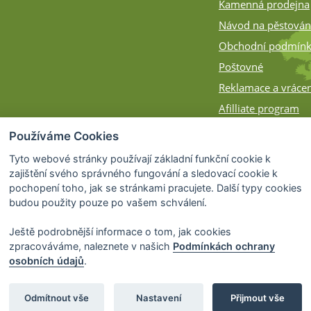
Kamenná prodejna
Návod na pěstován
Obchodní podmín
Poštovné
Reklamace a vrácen
Afilliate program
Zásilky na Slovens
Používáme Cookies
Způsob balení
Tyto webové stránky používají základní funkční cookie k
zajištění svého správného fungování a sledovací cookie k
pochopení toho, jak se stránkami pracujete. Další typy cookies
budou použity pouze po vašem schválení.
Ještě podrobnější informace o tom, jak cookies
zpracováváme, naleznete v našich
Podmínkách ochrany
osobních údajů
.
© 2026 Bonsai-Shop.cz -
Partnerský progra
Odmítnout vše
Nastavení
Přijmout vše