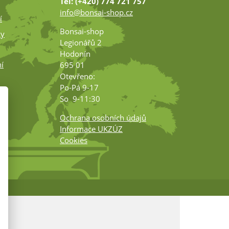
Tel: (+420) 774 721 757
info@bonsai-shop.cz
í
Bonsai-shop
ky
Legionářů 2
Hodonín
í
695 01
Otevřeno:
Po-Pá 9-17
ko
So 9-11:30
Ochrana osobních údajů
Informace UKZÚZ
Cookies
m