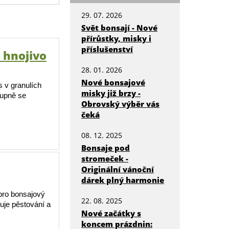
29. 07. 2026
Svět bonsají - Nové
přírůstky, misky i
příslušenství
 hnojivo
28. 01. 2026
Nové bonsajové
 v granulích
misky již brzy -
tupně se
Obrovský výběr vás
čeká
08. 12. 2025
Bonsaje pod
stromeček -
Originální vánoční
dárek plný harmonie
pro bonsajový
22. 08. 2025
uje pěstování a
Nové začátky s
koncem prázdnin: