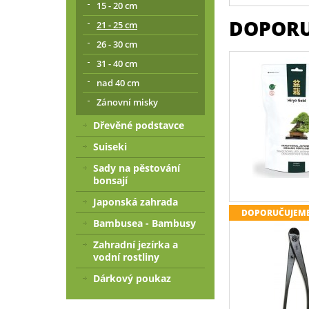
15 - 20 cm
DOPORU
21 - 25 cm
26 - 30 cm
31 - 40 cm
nad 40 cm
Zánovní misky
Dřevěné podstavce
Suiseki
Sady na pěstování
bonsají
Japonská zahrada
DOPORUČUJEM
Bambusea - Bambusy
Zahradní jezírka a
vodní rostliny
Dárkový poukaz