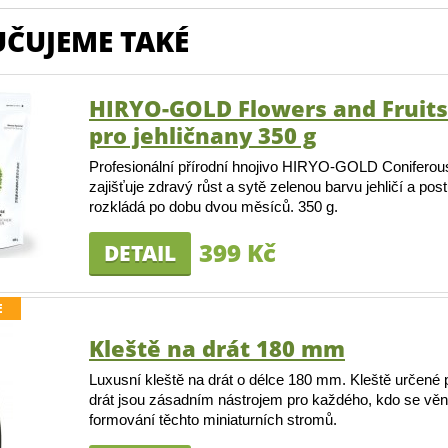
ČUJEME TAKÉ
HIRYO-GOLD Flowers and Fruits
pro jehličnany 350 g
Profesionální přírodní hnojivo HIRYO-GOLD Coniferous
zajišťuje zdravý růst a sytě zelenou barvu jehličí a pos
rozkládá po dobu dvou měsíců. 350 g.
399 Kč
DETAIL
E
Kleště na drát 180 mm
Luxusní kleště na drát o délce 180 mm. Kleště určené 
drát jsou zásadním nástrojem pro každého, kdo se věn
formování těchto miniaturních stromů.