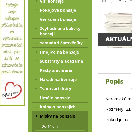
VIP bonsaje
Pokojové bonsaje
Venkovní bonsaje
Zvýhodněné balíčky
bonsají
AKTUÁL
Yamadori čarověníky
Hnojivo na bonsaje
Substráty a akadama
Pasty a ochrana
Popis
Nářadí na bonsaje
Tvarovací dráty
Umělé bonsaje
Keramická mr
Knihy o bonsajích
Rozměry: 21 
Misky na bonsaje
Pokud je na f
Do 14 cm