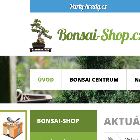
ÚVOD
BONSAI CENTRUM
N
AKTUÁ
BONSAI-SHOP
Misky n