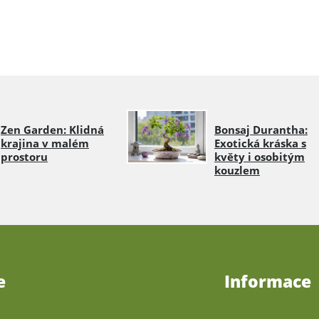
Zen Garden: Klidná
Bonsaj Durantha:
krajina v malém
Exotická kráska s
prostoru
květy i osobitým
kouzlem
e
Informace