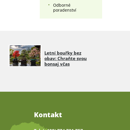
Odborné
poradenství
Letní bouřky bez
obav: Chraňte svou
bonsaj včas
Kontakt