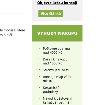
Objevte krásu bonsají
Více článků
dé moruše, které
VÝHODY NÁKUPU
m a stáří
Poštovné zdarma
nad 4000 Kč
Dárek k nákupu
nad 1500 Kč
Stromy jsou větší
Bonsaje mají větší
misku
Keramické
podmisky
Návod k pěstování
ke každé rostlině