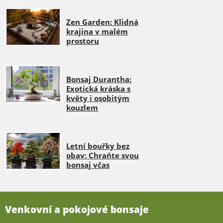
Zen Garden: Klidná
krajina v malém
prostoru
Bonsaj Durantha:
Exotická kráska s
květy i osobitým
kouzlem
Letní bouřky bez
obav: Chraňte svou
bonsaj včas
Venkovní a pokojové bonsaje