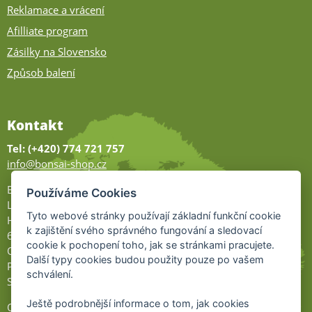
Reklamace a vrácení
Afilliate program
Zásilky na Slovensko
Způsob balení
Kontakt
Tel: (+420) 774 721 757
info@bonsai-shop.cz
Bonsai-shop
Používáme Cookies
Legionářů 2
Tyto webové stránky používají základní funkční cookie
Hodonín
k zajištění svého správného fungování a sledovací
695 01
cookie k pochopení toho, jak se stránkami pracujete.
Otevřeno:
Další typy cookies budou použity pouze po vašem
Po-Pá 9-17
schválení.
So 9-11:30
Ještě podrobnější informace o tom, jak cookies
Ochrana osobních údajů