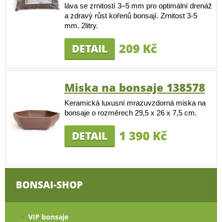
láva se zrnitostí 3–5 mm pro optimální drenáž
a zdravý růst kořenů bonsají. Zrnitost 3-5
mm. 2litry.
209 Kč
DETAIL
Miska na bonsaje 138578
Keramická luxusní mrazuvzdorná miska na
bonsaje o rozměrech 29,5 x 26 x 7,5 cm.
1 390 Kč
DETAIL
BONSAI-SHOP
VIP bonsaje