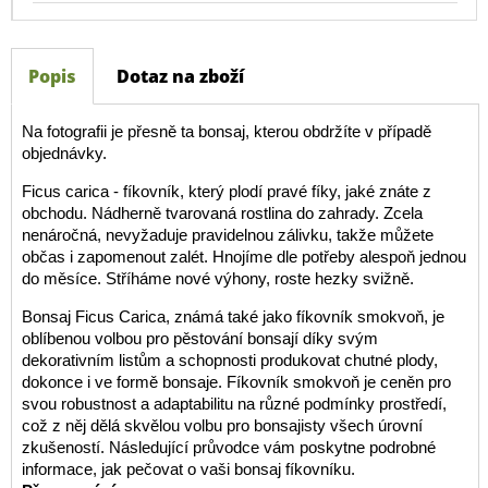
Popis
Dotaz na zboží
Na fotografii je přesně ta bonsaj, kterou obdržíte v případě
objednávky.
Ficus carica - fíkovník, který plodí pravé fíky, jaké znáte z
obchodu. Nádherně tvarovaná rostlina do zahrady. Zcela
nenáročná, nevyžaduje pravidelnou zálivku, takže můžete
občas i zapomenout zalét. Hnojíme dle potřeby alespoň jednou
do měsíce. Stříháme nové výhony, roste hezky svižně.
Bonsaj Ficus Carica, známá také jako fíkovník smokvoň, je
oblíbenou volbou pro pěstování bonsají díky svým
dekorativním listům a schopnosti produkovat chutné plody,
dokonce i ve formě bonsaje. Fíkovník smokvoň je ceněn pro
svou robustnost a adaptabilitu na různé podmínky prostředí,
což z něj dělá skvělou volbu pro bonsajisty všech úrovní
zkušeností. Následující průvodce vám poskytne podrobné
informace, jak pečovat o vaši bonsaj fíkovníku.