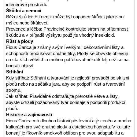
interiérové prostředí.
Škůdci a nemoci
Běžní škůdci: Fíkovník může být napaden škůdci jako jsou
mšice nebo škálovci.
Prevence a léčba: Pravidelně kontrolujte strom na přítomnost
škůdců a v případě výskytu použijte vhodný insekticid.
Růst a plody
Ficus Carica je známý svými velkými, dekorativními listy a
schopností produkovat chutné fíky. Plody se obvykle objevují
na starších větvích a mohou potřebovat několik let, než se na
bonsaji objeví.
Stříhání
Kdy stříhat: Stříhání a tvarování je nejlepší provádět po sklizni
plodů nebo na začátku jara, aby se podpořil růst a tvarování
stromu.
Jak stříhat: Pravidelně odstraňujte přerostlé větve a listy,
abyste udrželi požadovaný tvar bonsaje a podpořili produkci
plodů.
Historie a zajímavosti
Ficus Carica má dlouhou historii pěstování a je ceněn v mnoha
kulturách pro své chutné plody a estetickou hodnotu. V kultuře
bonsají je fíkovník smokvoň oblíben pro svou adaptabilitu a