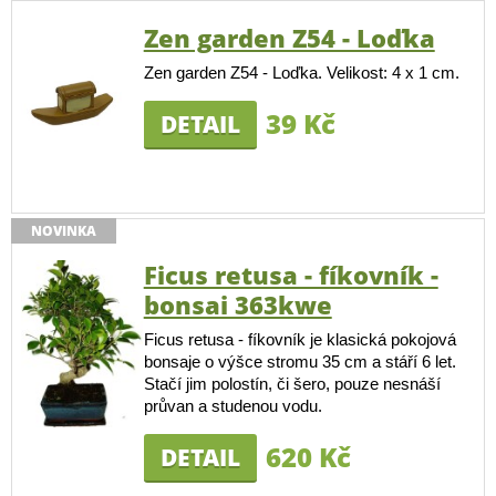
Zen garden Z54 - Loďka
Zen garden Z54 - Loďka. Velikost: 4 x 1 cm.
39 Kč
DETAIL
NOVINKA
Ficus retusa - fíkovník -
bonsai 363kwe
Ficus retusa - fíkovník je klasická pokojová
bonsaje o výšce stromu 35 cm a stáří 6 let.
Stačí jim polostín, či šero, pouze nesnáší
průvan a studenou vodu.
620 Kč
DETAIL