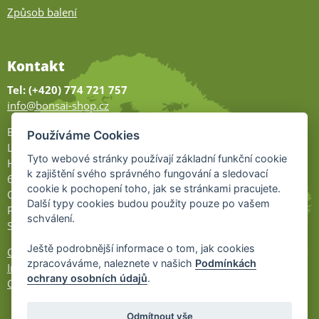
Způsob balení
Kontakt
Tel: (+420) 774 721 757
info@bonsai-shop.cz
Bonsai-shop
Používáme Cookies
Legionářů 2
Tyto webové stránky používají základní funkční cookie
Hodonín
k zajištění svého správného fungování a sledovací
695 01
cookie k pochopení toho, jak se stránkami pracujete.
Otevřeno:
Další typy cookies budou použity pouze po vašem
Po-Pá 9-17
schválení.
So 9-11:30
Ještě podrobnější informace o tom, jak cookies
Ochrana osobních údajů
zpracováváme, naleznete v našich
Podmínkách
Informace UKZÚZ
ochrany osobních údajů
.
Cookies
Odmítnout vše