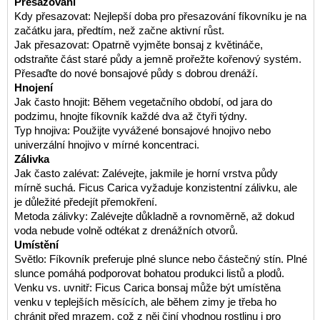
Přesazování
Kdy přesazovat: Nejlepší doba pro přesazování fíkovníku je na
začátku jara, předtím, než začne aktivní růst.
Jak přesazovat: Opatrně vyjměte bonsaj z květináče,
odstraňte část staré půdy a jemně prořežte kořenový systém.
Přesaďte do nové bonsajové půdy s dobrou drenáží.
Hnojení
Jak často hnojit: Během vegetačního období, od jara do
podzimu, hnojte fíkovník každé dva až čtyři týdny.
Typ hnojiva: Použijte vyvážené bonsajové hnojivo nebo
univerzální hnojivo v mírné koncentraci.
Zálivka
Jak často zalévat: Zalévejte, jakmile je horní vrstva půdy
mírně suchá. Ficus Carica vyžaduje konzistentní zálivku, ale
je důležité předejít přemokření.
Metoda zálivky: Zalévejte důkladně a rovnoměrně, až dokud
voda nebude volně odtékat z drenážních otvorů.
Umístění
Světlo: Fíkovník preferuje plné slunce nebo částečný stín. Plné
slunce pomáhá podporovat bohatou produkci listů a plodů.
Venku vs. uvnitř: Ficus Carica bonsaj může být umístěna
venku v teplejších měsících, ale během zimy je třeba ho
chránit před mrazem, což z něj činí vhodnou rostlinu i pro