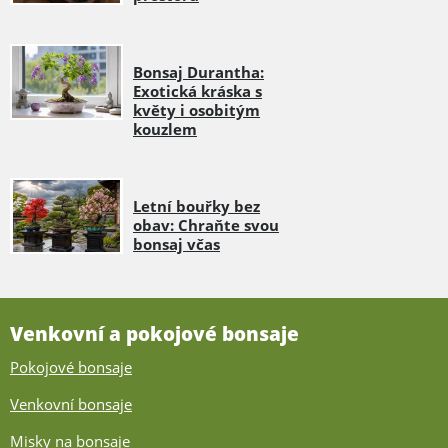
Bonsaj Durantha:
Exotická kráska s
květy i osobitým
kouzlem
Letní bouřky bez
obav: Chraňte svou
bonsaj včas
Venkovní a pokojové bonsaje
Pokojové bonsaje
Venkovní bonsaje
Misky na bonsaje