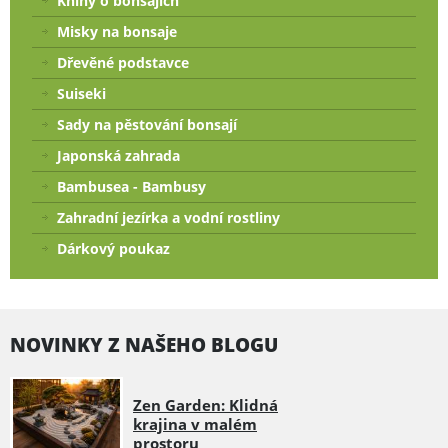
Knihy o bonsajích
Misky na bonsaje
Dřevěné podstavce
Suiseki
Sady na pěstování bonsají
Japonská zahrada
Bambusea - Bambusy
Zahradní jezírka a vodní rostliny
Dárkový poukaz
NOVINKY Z NAŠEHO BLOGU
Zen Garden: Klidná
krajina v malém
prostoru