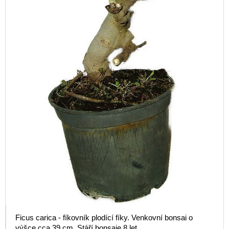
Ficus carica - fíkovník plodící fíky. Venkovní bonsai o
výšce cca 39 cm. Stáří bonsaje 8 let.