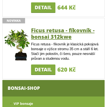
644 Kč
DETAIL
NOVINKA
Ficus retusa - fíkovník -
bonsai 312kwe
Ficus retusa - fíkovník je klasická pokojová
bonsaje o výšce stromu 35 cm a stáří 6 let.
Stačí jim polostín, či šero, pouze nesnáší
průvan a studenou vodu.
620 Kč
DETAIL
BONSAI-SHOP
VIP bonsaje