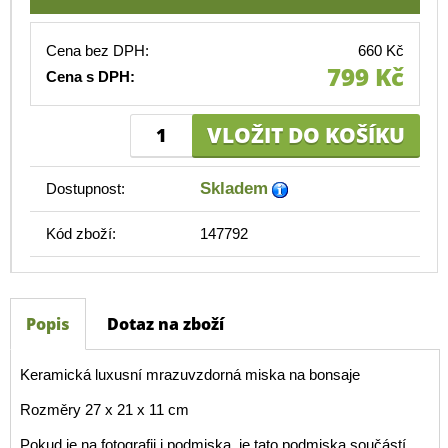
Cena bez DPH:
660 Kč
799 Kč
Cena s DPH:
Skladem
Dostupnost:
Kód zboží:
147792
Popis
Dotaz na zboží
Keramická luxusní mrazuvzdorná miska na bonsaje
Rozměry 27 x 21 x 11 cm
Pokud je na fotografii i podmiska, je tato podmiska součástí.