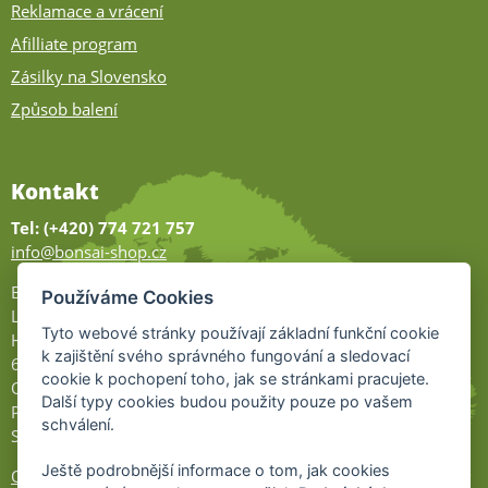
Reklamace a vrácení
Afilliate program
Zásilky na Slovensko
Způsob balení
Kontakt
Tel: (+420) 774 721 757
info@bonsai-shop.cz
Bonsai-shop
Používáme Cookies
Legionářů 2
Tyto webové stránky používají základní funkční cookie
Hodonín
k zajištění svého správného fungování a sledovací
695 01
cookie k pochopení toho, jak se stránkami pracujete.
Otevřeno:
Další typy cookies budou použity pouze po vašem
Po-Pá 9-17
schválení.
So 9-11:30
Ještě podrobnější informace o tom, jak cookies
Ochrana osobních údajů