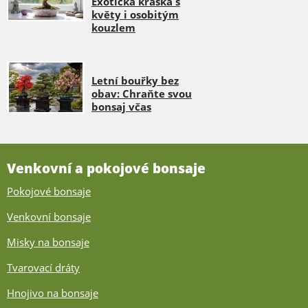
Exotická kráska s
květy i osobitým
kouzlem
Letní bouřky bez
obav: Chraňte svou
bonsaj včas
Venkovní a pokojové bonsaje
Pokojové bonsaje
Venkovní bonsaje
Misky na bonsaje
Tvarovací dráty
Hnojivo na bonsaje