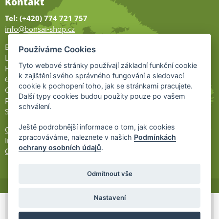
Kontakt
Tel: (+420) 774 721 757
info@bonsai-shop.cz
Bonsai-shop
Používáme Cookies
Legionářů 2
Tyto webové stránky používají základní funkční cookie
Hodonín
k zajištění svého správného fungování a sledovací
695 01
cookie k pochopení toho, jak se stránkami pracujete.
Otevřeno:
Další typy cookies budou použity pouze po vašem
Po-Pá 9-17
schválení.
So 9-11:30
Ještě podrobnější informace o tom, jak cookies
Ochrana osobních údajů
zpracováváme, naleznete v našich
Podmínkách
Informace UKZÚZ
ochrany osobních údajů
.
Cookies
Odmítnout vše
Nastavení
© 2026 Bonsai-Shop.cz -
Partnerský