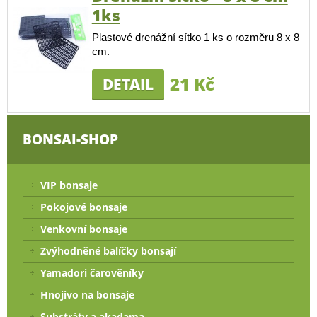
1ks
Plastové drenážní sítko 1 ks o rozměru 8 x 8
cm.
21 Kč
DETAIL
BONSAI-SHOP
VIP bonsaje
Pokojové bonsaje
Venkovní bonsaje
Zvýhodněné balíčky bonsají
Yamadori čarověníky
Hnojivo na bonsaje
Substráty a akadama