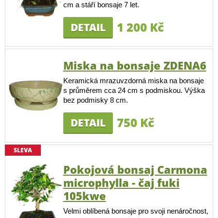
cm a stáří bonsaje 7 let.
1 200 Kč
DETAIL
Miska na bonsaje ZDENA6
Keramická mrazuvzdorná miska na bonsaje
s průměrem cca 24 cm s podmiskou. Výška
bez podmisky 8 cm.
750 Kč
DETAIL
SLEVA
Pokojová bonsaj Carmona
microphylla - čaj fuki
105kwe
Velmi oblíbená bonsaje pro svoji nenáročnost,