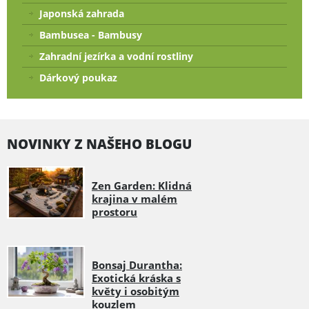
Japonská zahrada
Bambusea - Bambusy
Zahradní jezírka a vodní rostliny
Dárkový poukaz
NOVINKY Z NAŠEHO BLOGU
Zen Garden: Klidná
krajina v malém
prostoru
Bonsaj Durantha:
Exotická kráska s
květy i osobitým
kouzlem