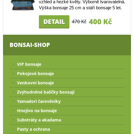
vzhled a hezké květy. Výborně tvarovatelná.
Výška bonsaje 25 cm a stáří bonsaje 5 let.
400 Kč
DETAIL
470 Kč
BONSAI-SHOP
VIP bonsaje
Pokojové bonsaje
Venkovní bonsaje
Zvýhodněné balíčky bonsají
Yamadori čarověníky
Hnojivo na bonsaje
Substráty a akadama
Pasty a ochrana