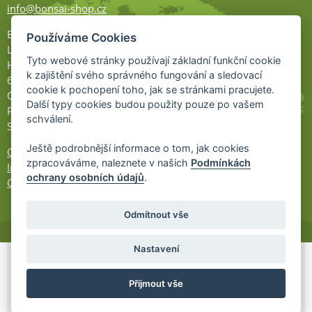
info@bonsai-shop.cz
Bonsai-shop
Používáme Cookies
Legionářů 2
Tyto webové stránky používají základní funkční cookie
Hodonín
k zajištění svého správného fungování a sledovací
695 01
cookie k pochopení toho, jak se stránkami pracujete.
Otevřeno:
Další typy cookies budou použity pouze po vašem
Po-Pá 9-17
schválení.
So 9-11:30
Ještě podrobnější informace o tom, jak cookies
Ochrana osobních údajů
zpracováváme, naleznete v našich
Podmínkách
Informace UKZÚZ
ochrany osobních údajů
.
Cookies
Odmítnout vše
Nastavení
© 2026 Bonsai-Shop.cz -
Partnerský
Přijmout vše
program
Partner ID: