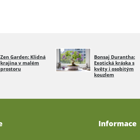
Zen Garden: Klidná
Bonsaj Durantha:
krajina v malém
Exotická kráska s
prostoru
květy i osobitým
kouzlem
e
Informace