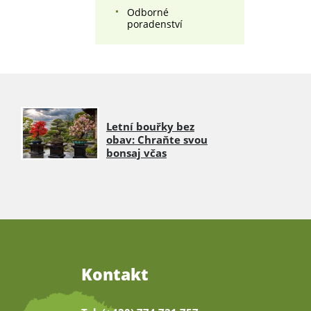
Odborné
poradenství
Letní bouřky bez
obav: Chraňte svou
bonsaj včas
Kontakt