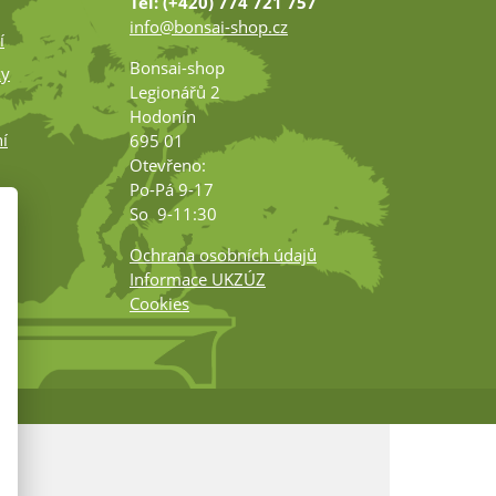
Tel: (+420) 774 721 757
info@bonsai-shop.cz
í
Bonsai-shop
ky
Legionářů 2
Hodonín
í
695 01
Otevřeno:
Po-Pá 9-17
ko
So 9-11:30
Ochrana osobních údajů
Informace UKZÚZ
Cookies
m