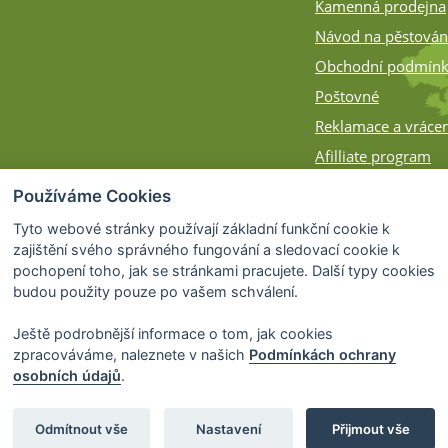
Kamenná prodejna
Návod na pěstován
Obchodní podmín
Poštovné
Reklamace a vrácen
Afilliate program
Zásilky na Slovens
Používáme Cookies
Způsob balení
Tyto webové stránky používají základní funkční cookie k
zajištění svého správného fungování a sledovací cookie k
pochopení toho, jak se stránkami pracujete. Další typy cookies
budou použity pouze po vašem schválení.
Ještě podrobnější informace o tom, jak cookies
zpracováváme, naleznete v našich
Podmínkách ochrany
osobních údajů
.
© 2026 Bonsai-Shop.cz -
Partnerský progra
Odmítnout vše
Nastavení
Přijmout vše