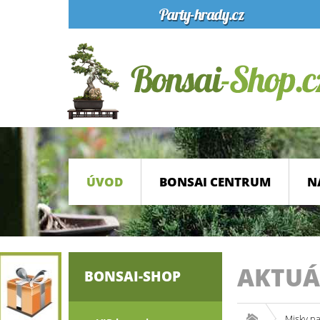
ÚVOD
BONSAI CENTRUM
N
AKTUÁ
BONSAI-SHOP
Misky n