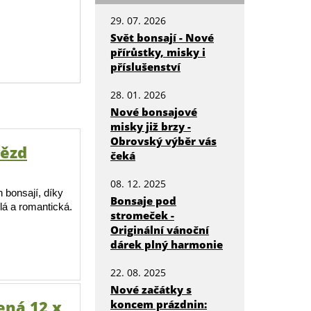
29. 07. 2026
Svět bonsají - Nové
přírůstky, misky i
příslušenství
28. 01. 2026
Nové bonsajové
misky již brzy -
Obrovský výběr vás
vězd
čeká
08. 12. 2025
h bonsají, díky
Bonsaje pod
lá a romantická.
stromeček -
Originální vánoční
dárek plný harmonie
22. 08. 2025
Nové začátky s
ená 12 x
koncem prázdnin: