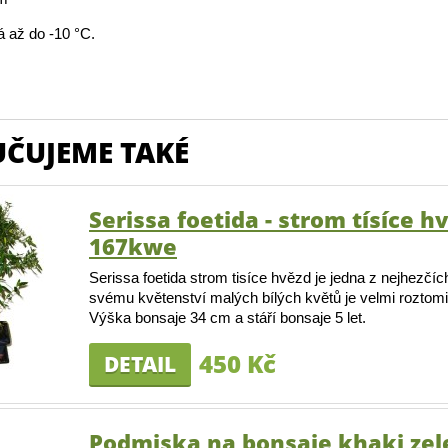
 až do -10 °C.
ČUJEME TAKÉ
Serissa foetida - strom tísíce h
167kwe
Serissa foetida strom tisíce hvězd je jedna z nejhezčíc
svému květenství malých bílých květů je velmi roztomi
Výška bonsaje 34 cm a stáří bonsaje 5 let.
450 Kč
DETAIL
Podmiska na bonsaje khaki zel