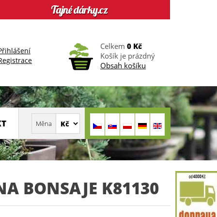
Celkem
0 Kč
Přihlášení
Košík je prázdný
Registrace
Obsah košíku
KT
NA BONSAJE K81130