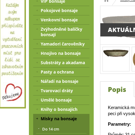
VIP bonsaje
Pokojové bonsaje
Venkovní bonsaje
AKTUÁL
Zvýhodněné balíčky
bonsají
Yamadori čarověníky
Hnojivo na bonsaje
Substráty a akadama
Pasty a ochrana
Nářadí na bonsaje
Popis
Tvarovací dráty
Umělé bonsaje
Keramická mr
Knihy o bonsajích
peci při vysok
Misky na bonsaje
Parametry:
Do 14 cm
Průměr: 31 