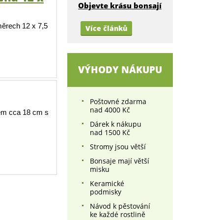
Objevte krásu bonsají
ěrech 12 x 7,5
Více článků
VÝHODY NÁKUPU
Poštovné zdarma
nad 4000 Kč
em cca 18 cm s
Dárek k nákupu
nad 1500 Kč
Stromy jsou větší
Bonsaje mají větší
misku
Keramické
podmisky
Návod k pěstování
ke každé rostlině