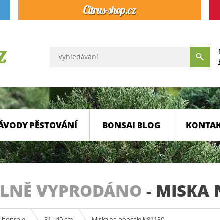
ÁVODY PĚSTOVÁNÍ
BONSAI BLOG
KONTA
LNĚ VYPRODÁNO
-
MISKA 
a bonsaje
31 - 40 cm
Miska na bonsaje K81130