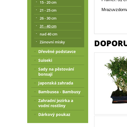
15 - 20 cm
Mrazuvzdorná
21 - 25 cm
26 - 30 cm
31 - 40 cm
nad 40 cm
DOPORU
Zánovní misky
Dřevěné podstavce
Suiseki
Sady na pěstování
bonsají
Japonská zahrada
Bambusea - Bambusy
Zahradní jezírka a
vodní rostliny
Dárkový poukaz