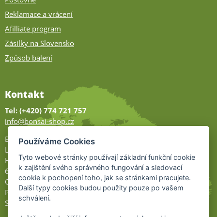
Reklamace a vrácení
Afilliate program
Zásilky na Slovensko
Způsob balení
Kontakt
Tel: (+420) 774 721 757
info@bonsai-shop.cz
Bonsai-shop
Používáme Cookies
Legionářů 2
Tyto webové stránky používají základní funkční cookie
Hodonín
k zajištění svého správného fungování a sledovací
695 01
cookie k pochopení toho, jak se stránkami pracujete.
Otevřeno:
Další typy cookies budou použity pouze po vašem
Po-Pá 9-17
schválení.
So 9-11:30