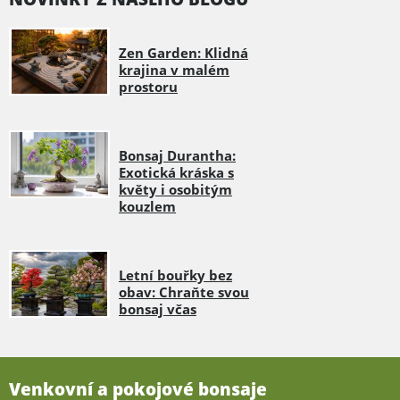
Zen Garden: Klidná
krajina v malém
prostoru
Bonsaj Durantha:
Exotická kráska s
květy i osobitým
kouzlem
Letní bouřky bez
obav: Chraňte svou
bonsaj včas
Venkovní a pokojové bonsaje