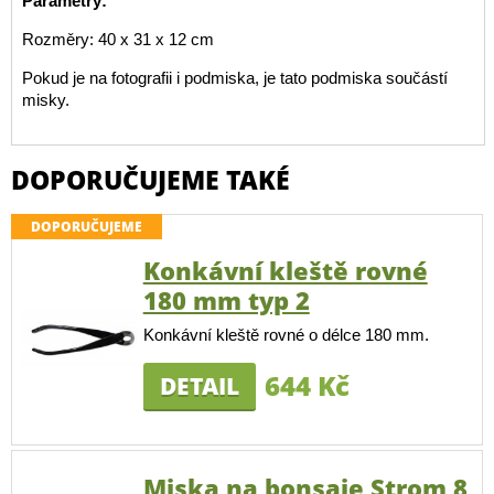
Parametry:
Rozměry: 40 x 31 x 12 cm
Pokud je na fotografii i podmiska, je tato podmiska součástí
misky.
DOPORUČUJEME TAKÉ
DOPORUČUJEME
Konkávní kleště rovné
180 mm typ 2
Konkávní kleště rovné o délce 180 mm.
644 Kč
DETAIL
Miska na bonsaje Strom 8