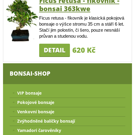
Ficus retusa - fíkovník -
bonsai 363kwe
Ficus retusa - fíkovník je klasická pokojová
bonsaje o výšce stromu 35 cm a stáří 6 let.
Stačí jim polostín, či šero, pouze nesnáší
průvan a studenou vodu.
620 Kč
DETAIL
BONSAI-SHOP
VIP bonsaje
Pokojové bonsaje
Venkovní bonsaje
Zvýhodněné balíčky bonsají
Yamadori čarověníky