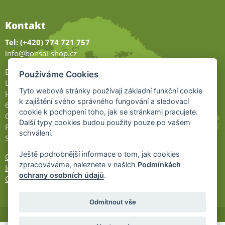
Kontakt
Tel: (+420) 774 721 757
info@bonsai-shop.cz
Bonsai-shop
Používáme Cookies
Legionářů 2
Tyto webové stránky používají základní funkční cookie
Hodonín
k zajištění svého správného fungování a sledovací
695 01
cookie k pochopení toho, jak se stránkami pracujete.
Otevřeno:
Další typy cookies budou použity pouze po vašem
Po-Pá 9-17
schválení.
So 9-11:30
Ještě podrobnější informace o tom, jak cookies
Ochrana osobních údajů
zpracováváme, naleznete v našich
Podmínkách
Informace UKZÚZ
ochrany osobních údajů
.
Cookies
Odmítnout vše