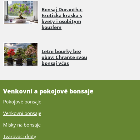
Bonsaj Durantha:
Exotická kráska s
květy i osobitým
kouzlem
Letní bouřky bez
obav: Chraňte svou
bonsaj včas
Venkovní a pokojové bonsaje
Pokojové bonsaje
Venkovní bonsaje
Misky na bonsaje
Tvarovací dráty