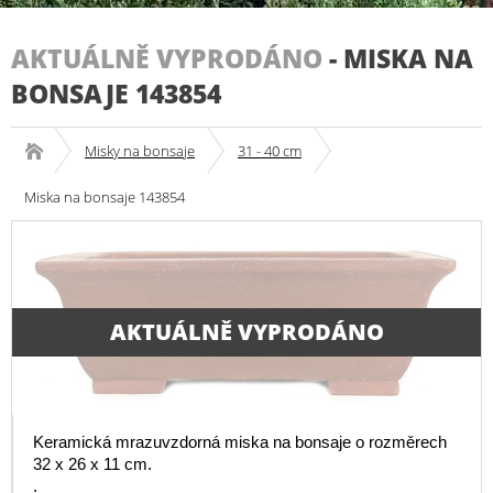
AKTUÁLNĚ VYPRODÁNO
-
MISKA NA
BONSAJE 143854
Misky na bonsaje
31 - 40 cm
Miska na bonsaje 143854
AKTUÁLNĚ VYPRODÁNO
Keramická mrazuvzdorná miska na bonsaje o rozměrech
32 x 26 x 11 cm.
.