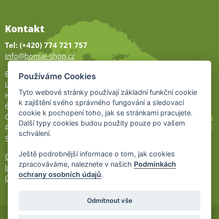
Kontakt
Tel: (+420) 774 721 757
info@bonsai-shop.cz
Bonsai-shop
Používáme Cookies
Legionářů 2
Tyto webové stránky používají základní funkční cookie
Hodonín
k zajištění svého správného fungování a sledovací
695 01
cookie k pochopení toho, jak se stránkami pracujete.
Otevřeno:
Další typy cookies budou použity pouze po vašem
Po-Pá 9-17
schválení.
So 9-11:30
Ještě podrobnější informace o tom, jak cookies
Ochrana osobních údajů
zpracováváme, naleznete v našich
Podmínkách
Informace UKZÚZ
ochrany osobních údajů
.
Cookies
Odmítnout vše