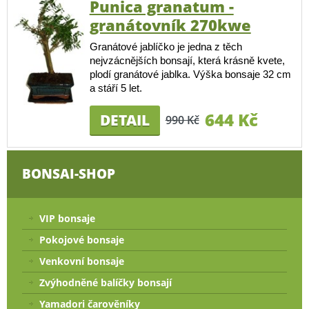
Punica granatum -
granátovník 270kwe
Granátové jablíčko je jedna z těch
nejvzácnějších bonsají, která krásně kvete,
plodí granátové jablka. Výška bonsaje 32 cm
a stáří 5 let.
644 Kč
DETAIL
990 Kč
BONSAI-SHOP
VIP bonsaje
Pokojové bonsaje
Venkovní bonsaje
Zvýhodněné balíčky bonsají
Yamadori čarověníky