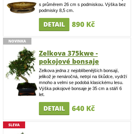
s průměrem 26 cm s podmiskou. Výška bez
podmisky 8,5 cm.
890 Kč
DETAIL
NOVINKA
Zelkova 375kwe -
pokojové bonsaje
Zelkova jedna z nejoblíbenějších bonsají,
jelikož je nenáročná, netrpí na škůdce, vydrží
mnoho a velmi se podobá klasickému lesu.
Výška pokojové bonsaje je 35 cm a stáří 6
let.
640 Kč
DETAIL
SLEVA