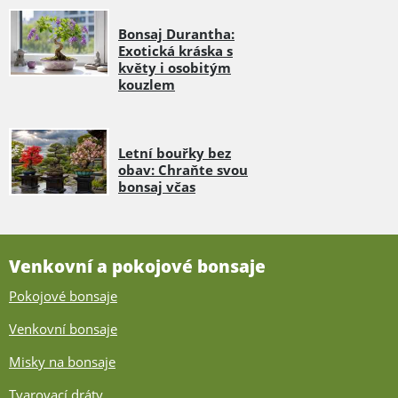
Bonsaj Durantha:
Exotická kráska s
květy i osobitým
kouzlem
Letní bouřky bez
obav: Chraňte svou
bonsaj včas
Venkovní a pokojové bonsaje
Pokojové bonsaje
Venkovní bonsaje
Misky na bonsaje
Tvarovací dráty