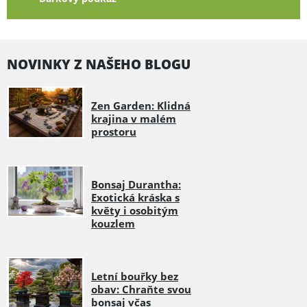
NOVINKY Z NAŠEHO BLOGU
Zen Garden: Klidná
krajina v malém
prostoru
Bonsaj Durantha:
Exotická kráska s
květy i osobitým
kouzlem
Letní bouřky bez
obav: Chraňte svou
bonsaj včas