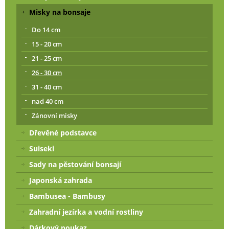
Misky na bonsaje
Do 14 cm
15 - 20 cm
21 - 25 cm
26 - 30 cm
31 - 40 cm
nad 40 cm
Zánovní misky
Dřevěné podstavce
Suiseki
Sady na pěstování bonsají
Japonská zahrada
Bambusea - Bambusy
Zahradní jezírka a vodní rostliny
Dárkový poukaz