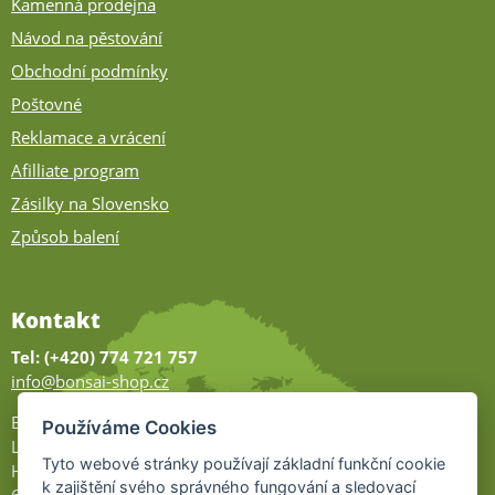
Kamenná prodejna
Návod na pěstování
Obchodní podmínky
Poštovné
Reklamace a vrácení
Afilliate program
Zásilky na Slovensko
Způsob balení
Kontakt
Tel: (+420) 774 721 757
info@bonsai-shop.cz
Bonsai-shop
Používáme Cookies
Legionářů 2
Tyto webové stránky používají základní funkční cookie
Hodonín
k zajištění svého správného fungování a sledovací