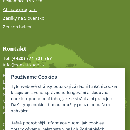
Reklamace a vrácení
Afilliate program
Zásilky na Slovensko
Způsob balení
Kontakt
Tel: (+420) 774 721 757
info@bonsai-shop.cz
Bonsai-shop
Používáme Cookies
Legionářů 2
Tyto webové stránky používají základní funkční cookie
Hodonín
k zajištění svého správného fungování a sledovací
695 01
cookie k pochopení toho, jak se stránkami pracujete.
Otevřeno:
Další typy cookies budou použity pouze po vašem
Po-Pá 9-17
schválení.
So 9-11:30
Ještě podrobnější informace o tom, jak cookies
Ochrana osobních údajů
zpracováváme, naleznete v našich
Podmínkách