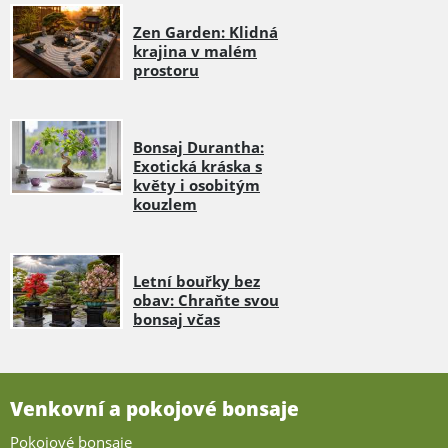
Zen Garden: Klidná
krajina v malém
prostoru
Bonsaj Durantha:
Exotická kráska s
květy i osobitým
kouzlem
Letní bouřky bez
obav: Chraňte svou
bonsaj včas
Venkovní a pokojové bonsaje
Pokojové bonsaje